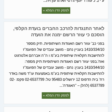
ע"י ב"כ עוה"ד יוסף ג'רסי ו/או גדעון וית...
לפסק הדין המלא »
לאחר התנגדות להרכב החברים בועדת הקלפי,
הוסכם כי עוזר הרשם ימנה את הועדה
בפני כב' עוזר רשם האגודות השיתופיות. תיק מספר
1410/334/10 בעניין נחם - מושב עובדים של הפועמ''ז
להתישבות חקלאית שיתופית בע''מ ו ה''ה אברהם אלטרגוט
ואח'.בפני עוזר רשם האגודות השיתופיות תיק מספר:
1410/344/10 בענין: נחם - מושב עובדים של הפועמ''ז
להתישבות חקלאית שיתופית בע''מ באמצעות עו''ד משה באדר
רח' בית הדפוס 12 ירושלים 95483 טל: 02-6537799 פקס: 02-
6537789 (להלן – ''האגודה'...
לפסק הדין המלא »