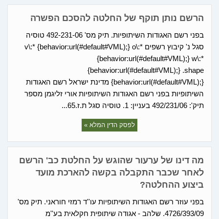
הרשם נותן תוקף של החלטה להסכם הפשרה
בפני רשם האגודות השיתופיות. תיק מס' 492-231-06 טוסיה
סגל נ' קיבוץ רשפים v\:* {behavior:url(#default#VML);} o\:*
{behavior:url(#default#VML);} w\:*
{behavior:url(#default#VML);} .shape
{behavior:url(#default#VML);} מדינת ישראל רשם האגודות
השיתופיות בפני רשם האגודות השיתופיות אורי זליגמן מספר
תיק': 492/231/06 בעניין: 1. טוסיה סגל ת.ז.65...
לפסק הדין המלא »
מה דינו של ערעור שהוגש על החלטת כב' הרשם
לאחר שכבר התקבלה בקשה להארכת מועד
ביצוע ההחלטה?
בפני עוזר רשם האגודות השיתופיות עו''ד רמזי חוראני. תיק מס'
4726/393/09. שלהב - אגודה שיתופית חקלאית בע''מ