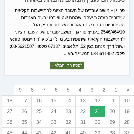
טענותיהם לעניין הוצאתם מחברות באגודה
פרי גן – מושב עובדים של העובד הציוני להתיישבות חקלאית
שיתופית בע"מ נ' יעקב ישמחה שטיווי בפני רשם האגודות
השיתופיות בפני רשם האגודות השיתופיותתיק מס'
2546/464/10 בעניין: פרי גן – מושב עובדים של העובד הציוני
להתיישבות חקלאית שיתופית בע"מ ע"י ב"כ עו"ד חיימסון סודאי
ושות' דרך מנחם בגין 52, תל אביב, 67137 טלפון: 03-5621507;
פקס: 03-5611452 המשיגה/הא...
לפסק הדין המלא »
9
8
7
6
5
4
3
2
1
«
18
17
16
15
14
13
12
11
10
27
26
25
24
23
22
21
20
19
36
35
34
33
32
31
30
29
28
45
44
43
42
41
40
39
38
37