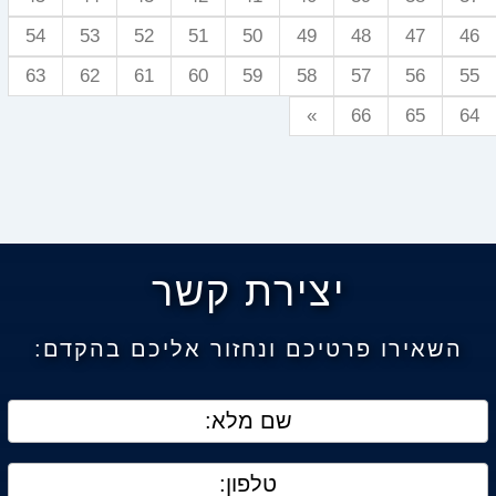
54
53
52
51
50
49
48
47
46
63
62
61
60
59
58
57
56
55
»
66
65
64
יצירת קשר
השאירו פרטיכם ונחזור אליכם בהקדם: