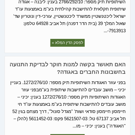
השיתופיות תיק מספר: 2766/292/10 בענין: ליבנה – אגודה
שיתופית חקלאית להתישבות קהילתית בע''מ באמצעות עו''ד
ישראל ליכטנשטיין ממשרד ליכטנשטיין, עורכי-דין ונוטריון שד'
שאול המלך 39 (בית הדר דפנה) תל אביב 64928 טלפון:
7913913-...
לפסק הדין המלא »
האם תאושר בקשה למנות חוקר לבדיקת התנועה
בחשבונות החברים באגודה?
בפני עוזר האגודות השיתופיות תיק מספר: 1272/276/10. בעניין
יכיני – מושב עובדים להתישבות שיתופית בע''מבפני עוזר
האגודות השיתופיות תיק מספר: 1272/276/10 בענין: יכיני –
מושב עובדים להתישבות שיתופית בע''מ באמצעות עו''ד חי
חיימסון חיימסון סודאי ושות' ''מגדל סונול'', דרך מצחם בגין 52
תל אביב 67137 טל: 5621507-03 פקס: 5611452-03 (להלן –
''האגודה'') בענין: יכיני – מו...