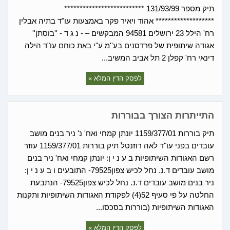
תיק מספר 131/93/99 **************************
******************* אהוד ויאיר פקר באמצעות עו"ד בתיה אבלין
רח' הילל 23 ירושלים 94581 המבקשים – - נ ג ד - ''בוסתן''
אגודה שיתופית של פרדסנים בע''מ ע"י באת כוחם עו"ד הילה
דינאי רח' קפלן 2 תל אביב המשיב...
לפסק הדין המלא »
התייתרות הצורך בבוררות
תיק בוררות 1159/377/01 יונתן קמחי ואח' נ' ניר בנים מושב
עובדים בפני עו"ד לאה רוזנטל תיק בוררות 1159/377/01 עוזר
רשם האגודות השיתופיות ב ע נ י ן: יונתן קמחי ואח' ניר בנים
מושב עובדים ד.נ. נחל לכיש צפון79525- התובעים ו ב ע נ י ן:
ניר בנים מושב עובדים ד.נ. נחל לכיש צפון79525- הנתבעת
החלטה על פי סעיף 52(4) לפקודת האגודות השיתופיות ותקנות
האגודות השיתופיות (בוררות בסכסו...
לפסק הדין המלא »