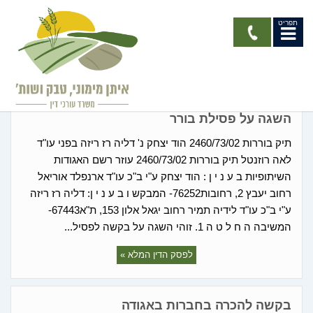
תפריט
החלטות רשם האגודות
השגה על פסילת בורר
תיק בוררות 2460/73/02 הוד יצחק נ' דליה רז ריזה בפני עו"ד
לאה רוזנטל תיק בוררות 2460/73/02 עוזר רשם האגודות
השיתופיות ב ע נ י ן : הוד יצחק ע"י ב"כ עו"ד ארנפלד אוריאל
רחוב יעבץ 2, רחובות76252- המבקש ו ב ע נ י ן: דליה רז ריזה
ע"י ב"כ עו"ד לידיה תמיר רחוב יגאל אלון 153, ת"א67443-
המשיבה ה ח ל ט ה 1. זוהי השגה על בקשה לפסיל...
לפסק הדין המלא »
בקשה להכרה בחברות באגודה