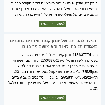
בוסקילה, משק 16 מושב זנוח באמצעות דוד בוסקילה מרחוב
יהושע ברוכי 7/4, ירושלים המערער-המבקש ו ב ע נ י ן : זנוח
מושב עובדים של פועלי אגודת ישראל להתישבות חקלאית...
לפסק הדין המלא »
תביעה להכרתם של יונתן קמחי ואחרים כחברים
באגודת תנובה ולאו דווקא מושב ניר בנים
תיק 1159/377/01 יונתן קמחי ואח' נ' ניר בנים מושב עובדים
בפני עו"ד לאה רוזנטל תיק 1159/377/01 עוזר רשם האגודות
השיתופיות ב ע נ י ן : יונתן קמחי ואח' ניר בנים ד.נ. לכיש
צפון79525- ע"י ב"כ עו"ד אורי קוזלובסקי שד' דוד המלך 20,
תל-אביב64954- התובעים ו ב ע נ י ן : ניר בנים מושב עובדים
ד.נ. לכיש צפון79525- ע"י ב"כ עו"ד שלומית ארליך רחוב בצלאל
31, ...
לפסק הדין המלא »