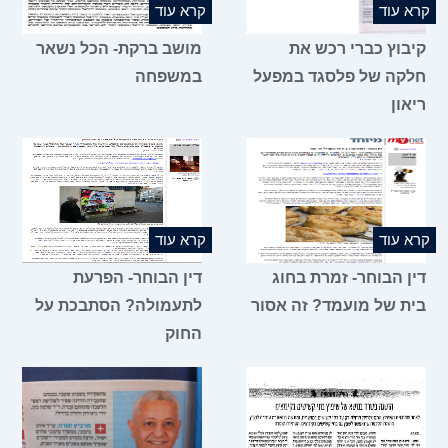
קרא עוד
קרא עוד
קיבוץ כברי רכש את
מושב ברקת- הכל נשאר
חלקה של פלסגד במפעל
במשפחה
ריאון
קרא עוד
קרא עוד
דין הבוחר- זמרת בחוג
דין הבוחר- הפרעת
בית של מועמד? זה אסור
לתעמולה? הסתבכת על
החוק