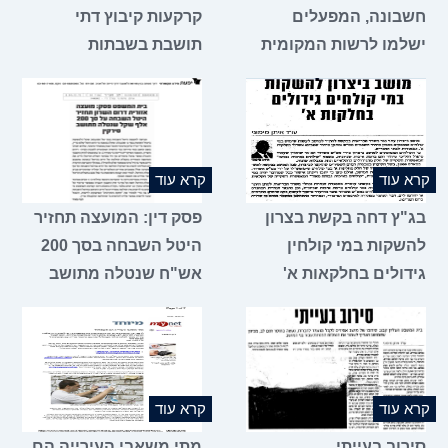
חשבונה, המפעלים
קרקעות קיבוץ דתי
ישלמו לרשות המקומית
תושבת בשבתות
קרא עוד
קרא עוד
בג"ץ דחה בקשת בצרון
פסק דין: המועצה תחזיר
להשקות במי קולחין
היטל השבחה בסך 200
גידולים בחלקאות א'
אש"ח שנטלה מתושב
קרא עוד
קרא עוד
סירוב בעייתי
מתי משאבי העירייה הם