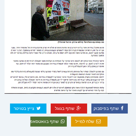
שתף בפיסבוק
שתף בגוגל
צייץ בטויטר
שלח למייל
שתף בוואטסאפ