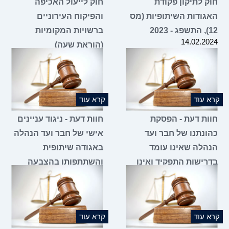
חוק לתיקון פקודת
חוק לייעול האכיפה
האגודות השיתופיות (מס
והפיקוח העירוניים
12), התשפג - 2023
ברשויות המקומיות
14.02.2024
(הוראת שעה)
11.01.2024
קרא עוד
קרא עוד
חוות דעת - הפסקת
חוות דעת - ניגוד עניינים
כהונתנו של חבר ועד
אישי של חבר ועד הנהלה
הנהלה שאינו עומד
באגודה שיתופית
בדרישות התפקיד ואינו
והשתתפותו בהצבעה
מגיע לישיבות הוועד
בעניין הסכם שכירות של
ומילוי מקומו על ידי
קרובו
31.10.2023
מועמד אחר
28.12.2023
קרא עוד
קרא עוד