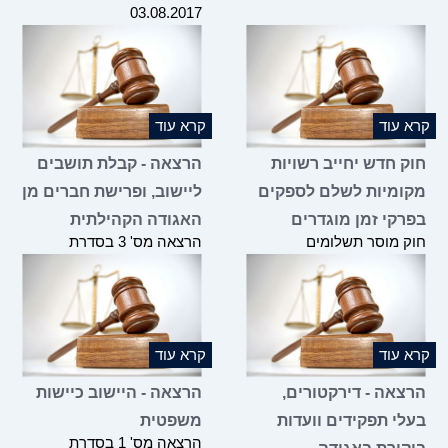
03.08.2017
קרא עוד
קרא עוד
חוק חדש יחייב רשויות
הרצאה - קבלת תושבים
מקומיות לשלם לספקים
ליישוב, ופרישת חברים מן
בפרקי זמן מוגדרים
האגודה הקהילתית
חוק מוסר תשלומים
הרצאה מס' 3 בסדרת
תשע"ז-2017, והשלכותיו על
ההרצאות שהועברה
רשויות מקומיות
במסגרת הקורס "היבטים
בניהול היישוב הכפרי", אשר
הועבר ע"י משרדנו בשיתוף
תנועת אור ומשרד הכלכלה
במרץ 2017
קרא עוד
קרא עוד
הרצאה - דירקטורים,
הרצאה - היישוב כיישות
בעלי תפקידים וועדות
משפטית
הרצאה מס' 1 בסדרת