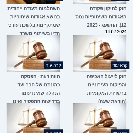
חוק לתיקון פקודת
השתלמות תעודה ייחודית
האגודות השיתופיות (מס
בנושא אגודות שיתופיות
12), התשפג - 2023
שמתקיימת בלשכת עורכי
14.02.2024
הדין בשיתוף משרד
הכלכלה והתעשייה
18.01.2024
קרא עוד
קרא עוד
חוק לייעול האכיפה
חוות דעת - הפסקת
והפיקוח העירוניים
כהונתנו של חבר ועד
ברשויות המקומיות
הנהלה שאינו עומד
(הוראת שעה)
בדרישות התפקיד ואינו
11.01.2024
מגיע לישיבות הוועד
ומילוי מקומו על ידי
מועמד אחר
28.12.2023