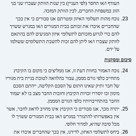
העודף ו/או החסר (לפי העניין) בין שנות הוותק שצברו שני בני
הזוג במשפחת החברים, לבין הוותק המזכה
.
נוכח מהות תשלומי האיזון ומטרתם אנו סבורים כי אין בכך
שהחברים איבדו את זכותם בבית המגורים ו/או במגרש ששויך
להם כדי לגרוע מזכותם לתשלומי איזון המגיעים להם בהתאם
לוותק שצברו ו/או ליתן להם זכות להשבת התשלומים ששולמו
על ידם.
סיכום ומסקנות
נוכח האמור בחוות דעת זו, אנו ממליצים כי מקום בו הקיבוץ
מתחייב כלפי גורם מממן, עבור בהלוואה לטובת בניית בית מגוריו
של חבר ותיק שאינו חתום על הסכם הקליטה, ייחתם הסכם
מימון ובו יוסדרו זכויות הקיבוץ וחובות החבר מצב בו לא יעמוד
החבר בהתחייבויותיו כלפי הגורם המממן.
יתרה מכך, אנו סבורים כי הקיבוץ אינו מחויב לדאוג לחבר, אשר
אין באפשרותו להתגורר במגרש ו/או בבית המגורים ששויך לו
מכל סיבה שהיא, למדור חלופי.
ביחס לתשלומי האיזון, לדידנו, אין בכך שהחברים איבדו את