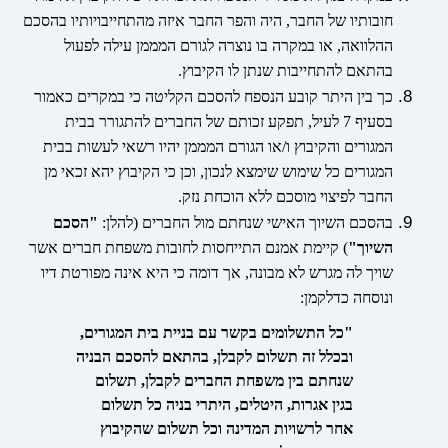
חובותיו של החבר, היה והפר החבר איזה מהתחייבויותיו בהסכם
ההלוואה, או במקרה בו נוצרה לגורם המממן עילה לפעול
בהתאם להתחייבות שנתן לו הקיבוץ.
כך בין היתר קובע הנספח להסכם הקליטה כי במקרים כאמור
בסעיף 7 לעיל, תפקע זכותם של החברים להתגורר בבית
המגורים והקיבוץ ו/או הגורם המממן יהיו רשאי לעשות בבית
המגורים כל שימוש שימצא לנכון, וכן כי הקיבוץ יהא זכאי מן
החבר לפיצוי מוסכם ללא הוכחת נזק.
בהסכם השיוך האישי שנחתם מול החברים (להלן:
"הסכם
השיוך"
) קיימת אמנם התייחסות לחובות משפחת חברים אשר
שויך לה מגרש לא מבונה, אך דומה כי היא אינה מפורטת דיו
ונוסחה כדלקמן:
"כל התשלומים בקשר עם בניית
בית
המגורים,
ובכלל זה תשלום לקבלן, בהתאם להסכם הבניה
שנחתם בין משפחת החברים לקבלן, תשלום
בגין אגרות, היטלים, היתרי בניה כל תשלום
אחר לרשויות המדינה וכל תשלום שהקיבוץ