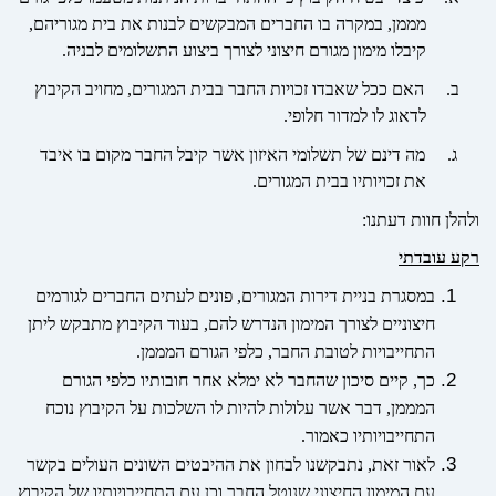
מממן, במקרה בו החברים המבקשים לבנות את בית מגוריהם,
קיבלו מימון מגורם חיצוני לצורך ביצוע התשלומים לבניה.
ב.
האם ככל שאבדו זכויות החבר בבית המגורים, מחויב הקיבוץ
לדאוג לו למדור חלופי.
ג.
מה דינם של תשלומי האיזון אשר קיבל החבר מקום בו איבד
את זכויותיו בבית המגורים.
ולהלן חוות דעתנו:
רקע עובדתי
במסגרת בניית דירות המגורים, פונים לעתים החברים לגורמים
חיצוניים לצורך המימון הנדרש להם, בעוד הקיבוץ מתבקש ליתן
התחייבויות לטובת החבר, כלפי הגורם המממן.
כך, קיים סיכון שהחבר לא ימלא אחר חובותיו כלפי הגורם
המממן, דבר אשר עלולות להיות לו השלכות על הקיבוץ נוכח
התחייבויותיו כאמור.
לאור זאת, נתבקשנו לבחון את ההיבטים השונים העולים בקשר
עם המימון החיצוני שנוטל החבר וכן עם התחייבויותיו של הקיבוץ