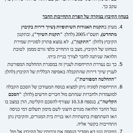
עקב כך.
בטחון הקיבוץ במקרה של הפרת התחייבות החבר
מעיון ב
תקנות האגודות השיתופיות (שיוך דירות בקיבוץ
מתחדש)
, תשס"ו-2005 (להלן:
"תקנות השיוך"
), ובתקנון
הקיבוץ (להלן:
"התקנון"
), לא נמצא פתרון לסוגיית שמירת
בטחונו של הקיבוץ, מצב בו התחייב כלפי גורם מממן לטובת
הלוואה שניתנה לחבר לצורך בניית ביתו.
כך גם נעדרת התייחסות לעניין זה במסגרת ההחלטה המפורטת
לעניין שיוך דירות שהתקבלה באסיפה הכללית של הקיבוץ (להלן:
"ההחלטה המפורטת"
).
התייחסות לסוגיה ניתן למצוא בנוסח המעודכן של הסכם הקבלה
למועמדות ולחברות שנחתם מול חברים חדשים (להלן:
"הסכם
הקליטה"
), בנספח 10.3.8 שצורף להסכם הקליטה, הדן
במצב
בו
נטל החבר הלוואה מגורם חיצוני ל
שם מימון
תשלום דמי כניסה
ו/או השתתפות בתשתיות ו/
או בניית בית
המגורים, ו
הקיבוץ נתן
התחייבות בקשר
אלי
ה
.
במקרה כגון דא מסדיר הנספח את זכויותיו של הקיבוץ אל מול