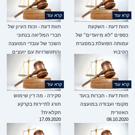
קרא עוד
קרא עוד
חוות דעת - השקעת
חוות דעת - זכות העיון של
כספים "לא מיועדים" של
חברי המליאה בנתוני
עמותה הפועלת במסגרת
השכר של עובדי המועצה
הקיבוץ
והתקשרויות עם יועצים
13.01.2021
21.07.2021
קרא עוד
קרא עוד
חוות דעת - חברות בועד
סקירה - מה דין שימוש
מקומי ועבודה במועצה
חורג לתיירות בקרקע
האזורית
חקלאית?
17.09.2020
08.10.2020