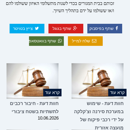
זכותם בבית המגורים בכדי לשנות מתשלומי האיזון ששולמו להם
ו/או ששולמו על ידם בתהליך השיוך.
שתף בפיסבוק
שתף בגוגל
צייץ בטויטר
שלח למייל
שתף בוואטסאפ
קרא עוד
קרא עוד
חוות דעת - שימוש
חוות דעת - חיבור רכבים
במערכת סירנה וצ'קלקה
לתשתיות בשטח ציבורי
10.06.2026
על ידי רכבי פיקוח של
מועצה אזורית