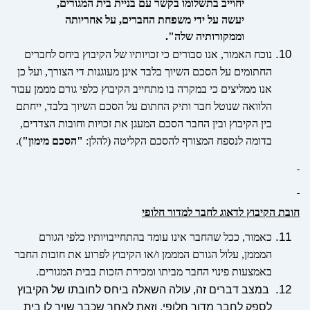
יחוייב בתשלומו בקשר עם בניית
בית
המגורים,
יעשה על ידי משפחת החברים, על אחריותה
וממקורותיה שלה".
נוכח האמור, אנו סבורים כי זכויותיו של הקיבוץ ביחס לחברים
החתומים על הסכם השיוך בלבד אינן מעוגנות די הצורך, ועל כן
אנו ממליצים כי במקרה בו מתחייב הקיבוץ כלפי גורם מממן עבור
הלוואה שנוטל חבר ותיק החתום על הסכם השיוך בלבד, ייחתם
בין הקיבוץ ובין החבר הסכם המעגן את זכויות וחובות הצדדים,
בדומה לנספח המצורף להסכם הקליטה (להלן:
"הסכם מימון"
).
חובת הקיבוץ לדאוג לחבר למדור חלופי
כאמור, ככל שהחבר אינו עומד בהתחייבויותיו כלפי הגורם
המממן, עלול הגורם המממן ו/או הקיבוץ לפרוע את חובות החבר
באמצעות פינוי החבר מביתו ומכירת הזכות בבית המגורים.
במצב דברים זה, עולה השאלה ביחס לחובתו של הקיבוץ
לספק לחבר מדור חלופי, וזאת לאחר שכבר שויך לו בית