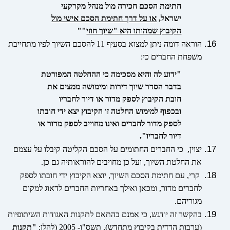
חתימת הסכם חכירה מול מנהל מקרקעי
ישראל,
או על דרך חתימת הסכם אישי מול
הקיבוץ שמהותו היא "שיוך חוזי
""
הוראה דומה ניתן למצוא בסעיף 11 להסכם השיוך לפיו מתחייבת
משפחת החברים כי:
"ידוע לה והיא מסכימה כי ההחלטה המפורטת
בדבר הסדר שיוך דירות ומימושה ממצים את
חובת הקיבוץ לספק מדור או דיור לחבריו
ובכפוף למימוש החלטה זו הקיבוץ יצא ידי חובתו
לספק מדור לחברים ואינו מחוייב לספק מדור או
דיור לחבריו".
יצוין, כי החברים החתומים על הסכם הקליטה קיבלו על עצמם
את החלטת השיוך, ועל כן מחויבים להוראותיה גם כן.
קרי, עם חתימת הסכם השיוך, יוצא הקיבוץ ידי חובתו לספק
לחברים מדור, ומכאן ואילך באחריות החברים לדאוג למקום
מגוריהם.
בהקשר זה יודגש, כי אמנם בהתאם לתקנות האגודות השיתופיות
(ערבות הדדית בקיבוץ מתחדש), תשס"ו- 2005 (להלן:
"תקנות