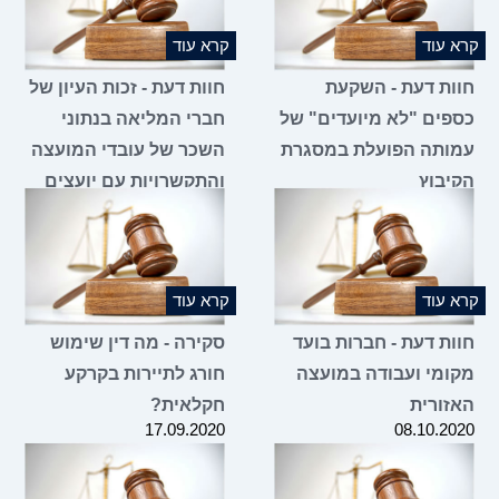
קרא עוד
קרא עוד
חוות דעת - השקעת
חוות דעת - זכות העיון של
כספים "לא מיועדים" של
חברי המליאה בנתוני
עמותה הפועלת במסגרת
השכר של עובדי המועצה
הקיבוץ
והתקשרויות עם יועצים
13.01.2021
21.07.2021
קרא עוד
קרא עוד
חוות דעת - חברות בועד
סקירה - מה דין שימוש
מקומי ועבודה במועצה
חורג לתיירות בקרקע
האזורית
חקלאית?
17.09.2020
08.10.2020