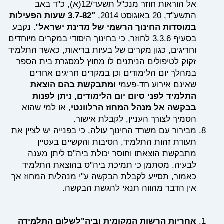
אל הוראות חוזר מנכ"ל
תשעד/12(א), כ"ד באב
התשע"ד, 20 באוגוסט 2014,
"3.7-82
שעות הפעילות
במוסדות החינוך הרשמי של מדינת ישראל
". נקבע
בסעיף 3.3.6 לחוזר, כי בחינוך היסודי במקרים מיוחדים
וחריגים, כגון מקרים של בעיות בריאות, כאשר התלמיד
זקוק לטיפולים הניתנים לו מחוץ למסגרת בית הספר
במהלך יום הלימודים וכן במקרים חריגים אחרים
שאינם אירוע חד-פעמי
ומתבקשת בהם הוצאת
התלמיד לפני סיום יום הלימודים, ניתן לפנות
בבקשה אל מנהל המחוז
הרלוונטי
, או למי שהוא
הסמיך לצורך העניין, לקבלת אישור.
מבירור עם משרד החינוך עולה, כי בפנייה יש לציין את
תעודת זהות התלמיד, הסיבות והקשיים בעטיין
מתבקשת הוצאתו וחוסר יכולת ביה"ס ליתן מענה
לבעיה. מסתמן כי תמיכת ביה"ס בהוצאת התלמיד
כאמור, תסייע לקבלת הבקשה ע"י מנהל/ת המחוז אך
אין הדבר מהווה תנאי להגשת הבקשה.
אחריות הרשות המקומית וביה"לשלום התלמידה