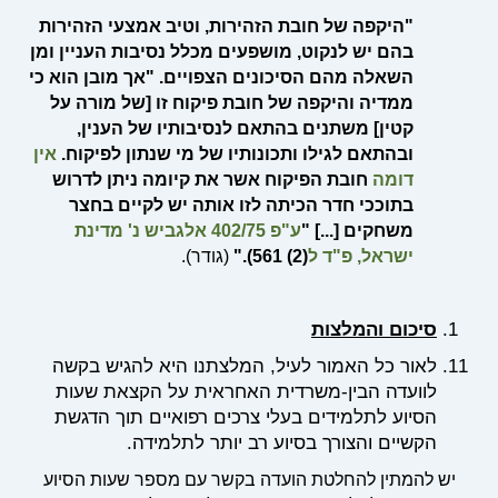
"היקפה של חובת הזהירות, וטיב אמצעי הזהירות
בהם יש לנקוט, מושפעים מכלל נסיבות העניין ומן
השאלה מהם הסיכונים הצפויים. "אך מובן הוא כי
ממדיה והיקפה של חובת פיקוח זו [של מורה על
קטין] משתנים בהתאם לנסיבותיו של הענין,
ובהתאם לגילו ותכונותיו של מי שנתון לפיקוח.
אין
דומה
חובת הפיקוח אשר את קיומה ניתן לדרוש
בתוככי חדר הכיתה לזו אותה יש לקיים בחצר
משחקים [...] "
ע"פ 402/75 אלגביש נ' מדינת
ישראל, פ"ד ל
(2) 561).
"
(גודר).
סיכום והמלצות
לאור כל האמור לעיל, המלצתנו היא להגיש בקשה
לוועדה הבין-משרדית האחראית על הקצאת שעות
הסיוע לתלמידים בעלי צרכים רפואיים תוך הדגשת
הקשיים והצורך בסיוע רב יותר לתלמידה.
יש להמתין להחלטת הועדה בקשר עם מספר שעות הסיוע