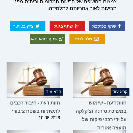
צמצום החשיפה של הרשות המקומית וביה"ס מפני
תביעות לאור אחריותם לתלמידה.
שתף בפיסבוק
שתף בגוגל
צייץ בטויטר
שלח למייל
שתף בוואטסאפ
קרא עוד
קרא עוד
חוות דעת - שימוש
חוות דעת - חיבור רכבים
במערכת סירנה וצ'קלקה
לתשתיות בשטח ציבורי
10.06.2026
על ידי רכבי פיקוח של
מועצה אזורית