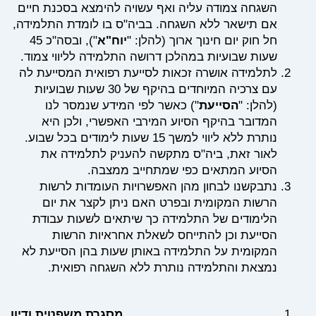
השגחה צמודה עליה
ואף עשויה להימצא בסכנת חיים
אם תישאר ללא השגחה. בביה"ס בו לומדת התלמידה,
חל חוק יום חינוך ארוך (להלן: "
יוח"א
"), ובסה"כ 45
שעות שבועיות במהלכן דרושה התלמידה לליווי צמוד.
לתלמידה אושרה זכאות לסייעת רפואית המסייעת לה
עם צרכיה המיוחדים בהיקף של 30 שעות שבועיות
(להלן: "
הסייעת
") כאשר לפי המידע שנמסר לנו
המדובר בהיקף הסיוע המירבי האפשרי, ולכן היא
נותרת ללא ליווי למשך 15 שעות לימודים בכל שבוע.
לאור זאת, ביה"ס מתקשה להעניק לתלמידה את
הסיוע המתאים כפי שמתחייב ממצבה.
נתבקשנו לבחון מהן האפשרויות העומדות לרשות
הרשות המקומית ובפרט האם ניתן לקצר את יום
הלימודים של התלמידה כך שיתאים לשעות עבודת
הסייעת וכן להתייחס לשאלת אחראיות הרשות
המקומית על התלמידה באותן שעות בהן הסייעת לא
נמצאת והתלמידה נותרת ללא השגחה רפואית.
מסגרת משפטית ודיון