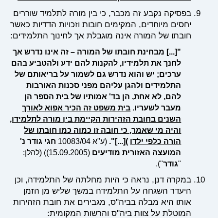
בפסיקה נקבע זה מכבר, כי בין מורה לתלמיד שוררים
יחסים מיוחדים, המקימים חובות וזכויות הדדיות כאשר
חובתו של המורה אינה מוגבלת אך לחינוך התלמידים:
"[...] מבחינת חובתו של המורה – זה אינו נדרש אך
לחנך את תלמידיו, להקנות להם ידע ולהטביע בהם
ערכים; יש והוא נדרש גם לשמור על בריאותם של
התלמידים ולהגן עליהם מפני סכנות האורבות
להם, לא אחת, הן בד' אמותיו של בית הספר הן
מעבר לשעריו.
בית משפט זה הכיר אפוא לאורך
השנים בחובת הזהירות הקיימת בין מורה לתלמידו,
והיה מי שאמר, כי חובה זו כמוה כמו חובתו של
הורה כלפי ילדו
)
[...]".
(ע"א 10083/04
חגי גודר נ'
המועצה האזורית מודיעים
(15.09.2005)) (להלן:
"
גודר
").
במקרה דנן, נראה כי היות מחלתה של התלמידה, וכן
היעדר השגחה על התלמידה במשך שליש מן הזמן
אותו היא מבלה בביה"ס, מגבירים את חובת הזהירות
המוטלת על צוות ביה"ס והרשות המקומית: