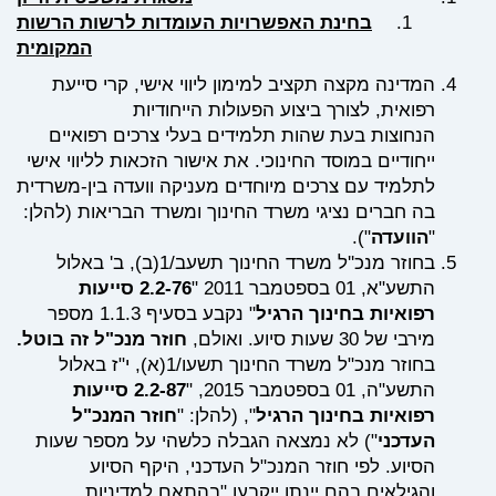
בחינת האפשרויות העומדות לרשות הרשות
המקומית
המדינה מקצה תקציב למימון ליווי אישי, קרי סייעת
רפואית, לצורך ביצוע הפעולות הייחודיות
הנחוצות בעת שהות תלמידים בעלי צרכים רפואיים
ייחודיים במוסד החינוכי. את אישור הזכאות לליווי אישי
לתלמיד עם צרכים מיוחדים מעניקה וועדה בין-משרדית
בה חברים נציגי משרד החינוך ומשרד הבריאות (להלן:
"
הוועדה
").
ב
חוזר מנכ''ל משרד החינוך תשעב/1(ב), ב' באלול
התשע"א, 01 בספטמבר 2011 "
2.2-76 סייעות
רפואיות בחינוך הרגיל
" נקבע בסעיף 1.1.3 מספר
מירבי של 30 שעות סיוע. ואולם,
חוזר מנכ"ל זה בוטל.
בחוזר מנכ"ל משרד החינוך תשעו/1(א), י"ז באלול
התשע"ה, 01 בספטמבר 2015, "
2.2-87 סייעות
רפואיות בחינוך הרגיל
", (להלן: "
חוזר המנכ"ל
העדכני
") לא נמצאה הגבלה כלשהי על מספר שעות
הסיוע. לפי חוזר המנכ"ל העדכני, היקף הסיוע
והגילאים בהם יינתן ייקבעו "בהתאם למדיניות