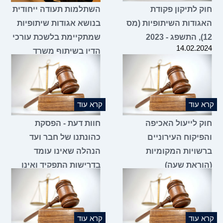
חוק לתיקון פקודת
השתלמות תעודה ייחודית
האגודות השיתופיות (מס
בנושא אגודות שיתופיות
12), התשפג - 2023
שמתקיימת בלשכת עורכי
14.02.2024
הדין בשיתוף משרד
הכלכלה והתעשייה
18.01.2024
קרא עוד
קרא עוד
חוק לייעול האכיפה
חוות דעת - הפסקת
והפיקוח העירוניים
כהונתנו של חבר ועד
ברשויות המקומיות
הנהלה שאינו עומד
(הוראת שעה)
בדרישות התפקיד ואינו
11.01.2024
מגיע לישיבות הוועד
ומילוי מקומו על ידי
מועמד אחר
28.12.2023
קרא עוד
קרא עוד