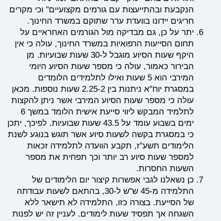
הנקבעת ובהתייעצות עם גורמים מקצועיים" וכי מקרים
חריגים יידונו בוועדת ערר שתוקם במשרד החינוך.
יתר על כן, גם מבדיקה מול הגורמים האחראיים על
תחום הסייעות הרפואיות במשרד החינוך, עולה כי אין
היקף שעות הסיוע מוגבל ל-30 שעות שבועיות. מן
הבירור כאמור, עולה כי מספר שעות הסיוע היומי
המירבי הוא 5 שעות ואילו לתלמידים הלומדים
במסגרת יוח"א ניתנות בין 2.25-2 שעות נוספות. מכאן
עולה כי מספר שעות הסיוע המירבי אשר ניתן להקצות
לתלמיד המבקש ליווי סייעת אישית הלומד במשך 6
ימים בשבוע עומד על 43.5 שעות שבועיות. לפיכך, יתכן
כי במסגרת בקשה לשעות סיוע אשר תוגש בנוגע לשנת
הלימודים תשע"ז, תקבע הוועדה לתלמידה זכאות
למספר שעות סיוע רב יותר וכך תפחית את מספר
השעות החסרות.
כן נשאלנו לגבי אפשרות קיצור יום הלימודים של
התלמידה
מ-45 ש"ש ל-30, בהתאם לשעות עבודתה
של הסייעת. בצורה כזו, התלמידה לא תישאר ללא
השגחה אך תפסיד שעות לימודים.
לעניין זה יש לפנות