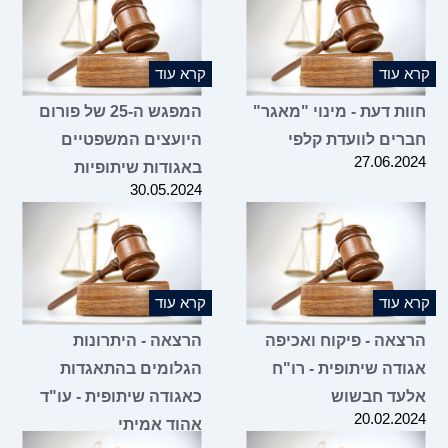
 עוד
קרא עוד
ות דעת - מינוי "מאגר"
המפגש ה-25 של פורום
רים לוועדת קלפי
היועצים המשפטיים
27.06.2
באגודות שיתופיות
30.05.2024
 עוד
קרא עוד
צאה - פיקוח ואכיפה
הרצאה - היתרונות
ודה שיתופית - רו"ח
הגלומים בהתאגדות
עד חבשוש
כאגודה שיתופית - עו"ד
20.02.2
אהוד אמיתי
09.01.2024