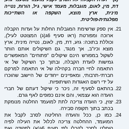
דת, מין, לאום, מוגבלות, מעמד אישי, גיל, הורות, נטייה
מינית, ארץ מוצא, השקפה או השתייכות
מפלגתית-פוליטית.
אין ספק שרשימת המגבלות החלות על ועדות הקבלה
ארוכה ומפורטת (ראו סעיף 6ג(ג) המצוטט לעיל),
וכוללת בתוכה: גזע, דת, מין, לאום, נטייה מינית, ארץ
מוצא וכיו"ב, אך מנגד, גם השיקולים אותם הותר
לשקול במפורש הינם שיקולים "פתוחים" המאפשרים
גמישות לועדת הקבלה, ובתוך כך השיקול של אי
התאמה לחיי חברה בקהילה של אי התאמה למרקם
חברתי-תרבותי, ומאפיינים ייחודים של היישוב שהוכרו
על ידי רשם האגודות השיתופיות.
בהתאם לסעיף זה, ניכר כי שיקול דעתם של חברי
הועדה הוא עצמאי, והם אינם כפופים לאף גורם.
יצוין, כי הועדה צריכה לתת למועמד החלטה מנומקת
בכתב בתוך תקופה סבירה.
כמו כן, ככל והועדה החליטה לסרב לקבל את
המועמד, ההחלטה צריכה לכלול את העילה לפיה
הוחלט לסרב לקבלו לפי סעיף 6ג(א) לפקודה ואת