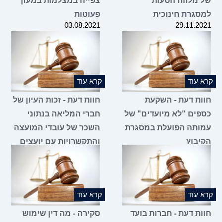
 מלווה הסעות
צפייה במצלמות במעון
סגרת חינוכית
פעוטות
03.08.2021
29.11.2
 עוד
קרא עוד
ות דעת - השקעת
חוות דעת - זכות העיון של
פים "לא מיועדים" של
חברי המליאה בנתוני
ותה הפועלת במסגרת
השכר של עובדי המועצה
יבוץ
והתקשרויות עם יועצים
13.01.2021
21.07.2
 עוד
קרא עוד
ות דעת - חברות בועד
סקירה - מה דין שימוש