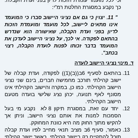
וכי לכל מועמד עומדת הזכות לדיון בפני ועדת הקבלה.
כך נקבע במסגרת החלטת רמ"י:
" 11. יצוין כי גם אם נציגי היישוב סברו כי המועמד
אינו מתאים ליישוב, לכל מועמד ומועמדת הזכות
לדיון בפני ועדת הקבלה, שאישורה הוא שנדרש
בהתאם לפקודה. אי לכך, על נציגי היישוב לעדכן את
המועמד בדבר זכותו לפנות לועדת הקבלה, רצוי
בכתב
".
ינוי נציגי היישוב לועדה
בהתאם לסעיף 6ב((ב)(1)) לפקודה, ועדת קבלה של
יישוב קהילתי תורכב מחמישה חברים, בינם שני נציגי
היישוב הקהילתי. כמו כן, במקרה והיישוב הקהילתי אינו
מסונף לאף תנועה, יכהן נציג שלישי בועדה מטעם
היישוב הקהילתי.
יחד עם זאת, במסגרת תיקון 8 לא נקבע מי בעל
הסמכות למנות את אותם נציגי היישוב, וניתן אך
להקיש מתוך החוק מה היא כוונת המחוקק.
כאמור, סעיף 6ב מציב תנאי מחייב לפיו ועדת קבלה
תוכל להתקיים רק ביישוב קהילתי, כאשר יישוב קהילתי