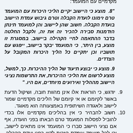
מקדמיים עם המועמד:
"8. מוצע כי היישוב יקיים הליכי היכרות עם המועמד
טרם זימונו לועדת הקבלה וטרם גיבוש עמדת היישוב
בועדת הקבלה. חשוב שהן ליישוב והן למועמד תינתן
הזדמנות סבירה להכיר זה את זה, ולקבל החלטה
בדבר ההתאמה לחיי הקהילה ביישוב. במסגרת זו
מוצע, בין היתר,
כי המועמד יבקר ביישוב, ייפגש עם
תושביו וכן יתקיים כל הליך היכרות המקובל על
הצדדים.
9. מוצע כי יבוצע תיעוד של הליך ההיכרות. כך, למשל,
מוצע לרשום את הליכי ההיכרות, את התרשמות נציגי
היישוב מההליך ואירועים מיוחדים, אם היו
.
"
יודגש, כי הוראות אלו אינן מהוות חובה, ושיקול הדעת
באשר לקיומם או אי קיומם של הליכים מקדמיים שמור
ליישוב ולאגודה השיתופית באמצעותה הוא מאוגד.
חשוב להבהיר כי אין בהליכים מקדמיים אלו בכדי
להוביל לפסלות המועמד טרם הבאתו בפני הועדה, אף
אם נציגי היישוב סברו כי המועמד אינו מתאים ליישוב,