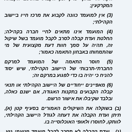
המקרקעין;
(3) אין למועמד כוונה לקבוע את מרכז חייו ביישוב
הקהילתי;
(4) המועמד אינו מתאים לחיי חברה בקהילה;
החלטת ועדת קבלה לסרב לקבל מועמד בשל שיקול
זה, תהיה על סמך חוות דעת מקצועית של מי
שהתמחותו באבחון התאמה כאמור;
(5) חוסר התאמה של המועמד למרקם
החברתי-תרבותי של היישוב הקהילתי, שיש יסוד
להניח כי יהיה בו כדי לפגוע במרקם זה;
(6) מאפיינים ייחודיים של היישוב הקהילתי או תנאי
קבלה הקבועים בתקנות האגודה, אם ישנם כאלה,
ובלבד שקיבלו את אישור הרשם.
(ב) בשוקלה את השיקולים האמורים בסעיף קטן (א),
תיתן ועדת הקבלה את דעתה לגודל היישוב הקהילתי,
לוותקו, לחוסרו ולאופי האוכלוסייה בו.
(ג) ועדת הקבלה לא תסרב לקבל מועמד מטעמי גזע,