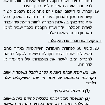
האזורית ויו"ר ועדת הקבלה יוודא שליחת חוות הדעת
לכל חברי הועדה האזורית לפני הדיון בועדה.
יובהר, כי היישוב ושום גורם אחר אינם רשאים ליצור
קשר עם מכון האבחון בעניין חוות הדעת. אולם, ככל
שיתעורר צורך בשאלות הבהרה לחוות הדעת שהועברה
לועדת הקבלה - יו"ר ועדת הקבלה בלבד יעביר למכון
האבחון בכתב שאלות אלה
.
שיקול דעת חברי ועדת הקבלה:
סעיף 6ג לפקודת האגודות השיתופיות מגדיר מהם
השיקולים אותם ועדת הקבלה רשאית לשקול בבואה
להכריע האם לאשר את מועמדותו של המועמד או
לדחותה:
6ג. (א) ועדת קבלה רשאית לסרב לקבל מועמד ליישוב
הקהילתי בהתבסס על אחד או יותר משיקולים אלה
בלבד:
(1) המועמד הוא קטין;
(2) המועמד נעדר יכולת כלכלית להקים בית ביישוב
הקהילתי בתוך פרק זמן הקבוע בהסכם הקצאת