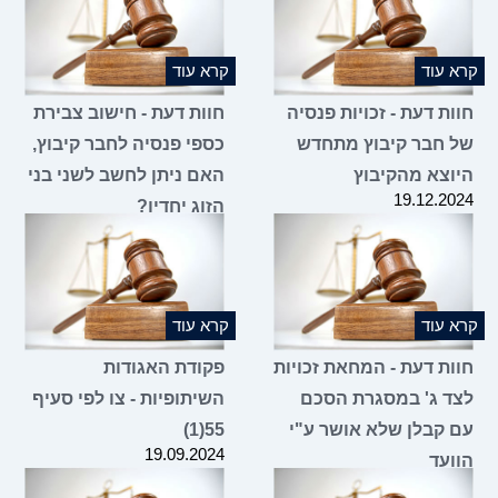
 עוד
קרא עוד
ת דעת - זכויות פנסיה
חוות דעת - חישוב צבירת
 חבר קיבוץ מתחדש
כספי פנסיה לחבר קיבוץ,
וצא מהקיבוץ
האם ניתן לחשב לשני בני
19.12.2
הזוג יחדיו?
19.12.2024
 עוד
קרא עוד
ות דעת - המחאת זכויות
פקודת האגודות
ד ג' במסגרת הסכם
השיתופיות - צו לפי סעיף
 קבלן שלא אושר ע"י
55(1)
19.09.2024
ועד
06.11.2