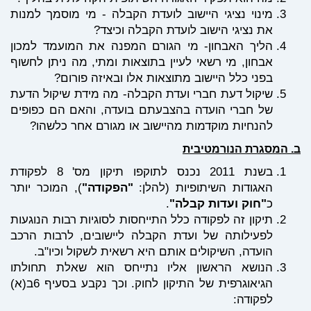
מינוי נציגי היישוב לועדת הקבלה - מי מוסמך למנות
את נציגי הישוב לועדת הקבלה וכיצד?
הליך האבחון- מי הגורם המפנה את המועמד למכון
אבחון, מי רשאי לעיין בתוצאות ומתי, מה ניתן לחשוף
בפני כלל היישוב מתוצאות אלו ובאיזה פורום?
שיקול דעת חברי ועדת הקבלה- מה מידת שיקול הדעת
של חברי הועדה בהצבעתם בועדה, והאם הם כפופים
להנחיות מוקדמות מהיישוב או מגורם אחר כלשהו?
המסגרת הנורמטיבית
בשנת 2011 נכנס לתוקפו תיקון מס' 8 לפקודת
האגודות השיתופיות (להלן:
"הפקודה"
), המוכר יותר
כ
"חוק ועדות קבלה"
.
תיקון זה לפקודה כלל התייחסות לסוגיות רבות הנוגעות
לפעילותה של ועדת הקבלה ליישובים, לרבות הרכב
הועדה, השיקולים אותם היא רשאית לשקול וכיו"ב.
הנושא הראשון אליו נתייחס הוא שאלת תחולתו
הגיאוגרפית של התיקון לחוק. וכך נקבע בסעיף 6ב(א)
לפקודה: