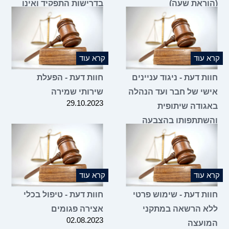
וראת שעה)
בדרישות התפקיד ואינו
11.01.2
מגיע לישיבות הוועד
ומילוי מקומו על ידי
מועמד אחר
28.12.2023
 עוד
קרא עוד
ת דעת - ניגוד עניינים
חוות דעת - הפעלת
שי של חבר ועד הנהלה
שירותי שמירה
29.10.2023
גודה שיתופית
שתתפותו בהצבעה
ניין הסכם שכירות של
ובו
31.10.2
 עוד
קרא עוד
ות דעת - שימוש פרטי
חוות דעת - טיפול בכלי
א הרשאה במתקני
אצירה פגומים
02.08.2023
ועצה