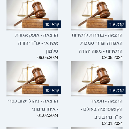
 עוד
קרא עוד
צאה - בחירות לרשויות
הרצאה - אופק אגודת
גודה וגדרי סמכות
אשראי - עו"ד יהודה
שויות - משה יהודה
טלמון
06.05.2024
09.05.2
 עוד
קרא עוד
צאה - תפקיד
הרצאה - ניהול ישוב כפרי
ואופרציה בעולם -
- איתן מימוני
01.02.2024
"ד מירב ניב
02.01.2