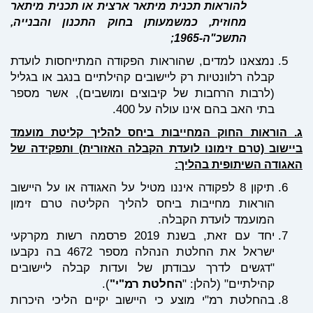
להוראות תכנית מיתאר ארצית או תכנית מיתאר
מחוזית, כמשמעותן בחוק התכנון והבנייה,
התשכ"ה-1965;
נמצאנו למדים, שהוראות הפקודה המתייחסות לועדת
קבלה רלוונטיות רק ליישובים קהילתיים בנגב או בגליל
(לרבות הרחבות של קיבוצים ומושבים), אשר מספר
בתי האב בהם אינו עולה על 400.
הוראות החוק המחייבות ביחס להליך קליטת מועמד
שוב (טרם זימונו לועדת הקבלה האזורית) ותפקידה של
ודה השיתופית בהליך:
תיקון 8 לפקודה איננו מטיל על האגודה או על היישוב
הוראות מחייבות ביחס להליך הקליטה טרם זימון
המועמד לועדת הקבלה.
יחד עם זאת, בשנת 2019 פרסמה רשות מקרקעי
ישראל את החלטת הנהלה מספר 4672 בה נקבעו
"דגשים לדרך עבודתן של ועדות קבלה ליישובים
קהילתיים" (להלן: "
החלטת רמ"י"
).
בהחלטת רמ"י מוצע כי היישוב יקיים הליכי היכרות