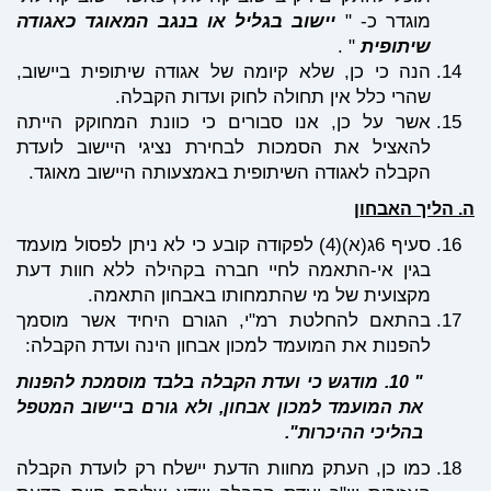
מוגדר כ- "
יישוב בגליל או בנגב המאוגד כאגודה
שיתופית
" .
הנה כי כן, שלא קיומה של אגודה שיתופית ביישוב,
שהרי כלל אין תחולה לחוק ועדות הקבלה.
אשר על כן, אנו סבורים כי כוונת המחוקק הייתה
להאציל את הסמכות לבחירת נציגי היישוב לועדת
הקבלה לאגודה השיתופית באמצעותה היישוב מאוגד.
הליך האבחון
סעיף 6ג(א)(4) לפקודה קובע כי לא ניתן לפסול מועמד
בגין אי-התאמה לחיי חברה בקהילה ללא חוות דעת
מקצועית של מי שהתמחותו באבחון התאמה
.
בהתאם להחלטת רמ"י, הגורם היחיד אשר מוסמך
להפנות את המועמד למכון אבחון הינה ועדת הקבלה:
"
10. מודגש כי ועדת הקבלה בלבד מוסמכת להפנות
את המועמד למכון אבחון, ולא גורם ביישוב המטפל
בהליכי ההיכרות".
כמו כן, העתק מחוות הדעת יישלח רק לועדת הקבלה