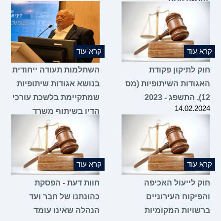
20.02.2
 עוד
קרא עוד
ק לתיקון פקודת
השתלמות תעודה ייחודית
גודות השיתופיות (מס
בנושא אגודות שיתופיות
20
שמתקיימת בלשכת עורכי
14.02.2
הדין בשיתוף משרד
הכלכלה והתעשייה
18.01.2024
 עוד
קרא עוד
ק לייעול האכיפה
חוות דעת - הפסקת
פיקוח העירוניים
כהונתנו של חבר ועד
שויות המקומיות
הנהלה שאינו עומד