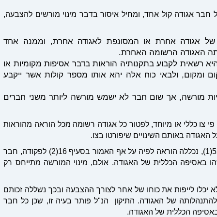
 כי לכל חבר אגודה קול אחד, ומחיל איסור בדבר מינוי מורשים להצבעה,
של אגודה אחרת או המסונפת לאגודה אחרת, וממנה אחד
ה האגודה הרשומה האחרת.
היא רשאית לקבוע בתקנותיה הוראות בדבר אסיפות מקומיות או
 ומקום, ולבאי כוח אלה יהא אותו מספר קולות אשר ייקבע
ות מורשה, אך שום חבר לא ישמש מורשה ליותר משני חברים
י על פי צו כללי או מיוחד, לפטור כל אגודה רשומה מכל הוראה מהוראות
 האגודה באותם השינויים שיפורטו בצו.
בהתאם לאמור, בשנת 1968 במסגרת צו לפי סעיף 55(1), נכללה הוראה לפיה על אף האמור בסעיף 16(2) לפקודה, חבר
שהו באסיפה הכללית של האגודה. אולם, מינוי המורשה מתייחס רק
א יכלו לייפות את כוחו של אחר לצורך ההצבעה ובכך נשללה זכותם
התנהלותה של האגודה. התיקון הנ"ל פותר בעיה זו, שכן כל חבר
 באסיפה הכללית של האגודה.