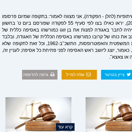
) לפקודת האגודות השיתופיות (להלן - הפקודה), אני מצווה לאמור: בתקופה שמיום פרסומו
של צו זה ועד ליום ז' באב התשפ"ה (1 באוגוסט 2025), יראו כאילו בצו לפי סעיף 55 לפקודה שפורסם ביום ט' בחשוון
וקטובר 1968), בפסקה (2), "מותר יהיה לחבר באגודה למנות את בן זוגו כמורשהו באסיפה כללית של
תב את כוחו של קרובו כמורשהו באסיפה הכללית של האגודה, ובלבד
שקרובו הוא בגיר כמשמעותו בסעיף 3 לחוק הכשרות המשפטית והאפוטרופסות, התשכ"ב-1962, וכל זאת לתקופה שלא
 כאמור, יוצג ליושב ראש האסיפה לפני פתיחת כל אסיפה; לעניין זה,
ה או צאצא".
צייץ בטויטר
שלח למייל
גרסה להדפסה
קרא עוד