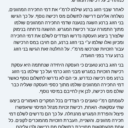
כמתחייב על רכישת המגרש.
לאחר שבני הזוג ברנע שילמו לרמ"י את דמי החכירה המהוונים,
נשלחה אליהם דרישה לתשלום מס רכישה נוסף. על כך הגישו
בני הזוג ברנע השגה בטענה שדמי החכירה המהוונים שולמו
מתוך התמורה עבור רכישת המגרש. ההשגה נדחתה בנימוק
שלצורך ביצוע העסקה נדרשו הצדדים לשלם את דמי החכירה
ומכיוון ואלו שולמו ע"י בני הזוג ברנע, הם חויבו במס הרכישה
עבור הזכויות שנרכשו מרמ"י. על החלטה זאת הגישו בני הזוג
ברנע ערר בפני הוועדה.
בני הזוג ברנע טוענים כי העסקה היחידה שנחתמה היא עסקת
רכישת הזכויות במגרש מבני הזוג כרמי ועל כך שילמו בני הזוג
ברנע מס רכישה כנדרש, וכי הם לא נדרשו לתשלום נוסף כאשר
דמי החכירה המהוונים שולמו מתוך כספי העסקה שעליה כבר
שולם מס רכישה, לכן אין לחייבם במיסוי נוסף.
לעומתם רמ"י טוענים כי הצדדים בכל המקרים האמורים ביצעו
שתי עסקאות- האחת, רכישת זכויות מנהל המיסוי שיאפשרו
פיצול והפרדת המגרש מהנחלה. על כך הם נדרשים לשלם דמי
חכירה מהוונים. והשנייה, העברת הזכויות מהמוכרים לקונים. כל
אחת מהעסקאות מחוייבת בתשלום מס רכישה ולכן עליהם