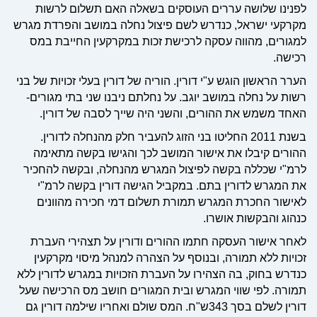
לפנינו שלושה עררים העוסקים בשאלה האם תשלום לרשות
מקרקעי ישראל, כנדרש לשם פיצול נחלה במושב והפרדת מגרש
למגורים, מהווה עסקה לרכישת זכות במקרקעין החייבת במס
רכישה.
הערר הראשון הוגש ע"י דורין. הוריה של דורין בעלי זכויות של בני
רשות על נחלה במושב יוגב. על נחלתם ניבנו שני בתי מגורים-
האחד משמש את ההורים, והשני היה שייך לסבה של דורין.
בשנת 2011 החליטו בני הזוג להעביר חלק מהנחלה לדורין.
ההורים קיבלו את אישור המושב לכך והגישו בקשה מתאימה
לרמ"י שכללה בקשה לפיצול המגרש מהנחלה, ובקשה להחכיר
את המגרש לדורין בתם. במקביל הגישה דורין בקשה לרמ"י
לאישור החכרת המגרש תמורת תשלום דמי חכירה מהוונים
כנהוג והבקשות אושרו.
לאחר אישור העסקה חתמו ההורים ודורין על תצהירי העברת
זכויות ללא תמורה, ובנוסף על הצהרה למנהל מיסוי מקרקעין
כנדרש בחוק, בה הצהירו על העברת הזכויות במגרש לדורין ללא
תמורה. לפי שווי המגרש ובית המגורים חושב מס הרכישה שעל
דורין לשלם בסך 343ש"ח. המס שולם ואחריו שילמה דורין גם