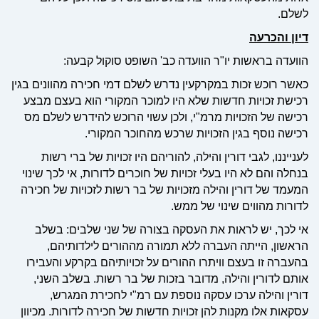
לשלם.
דיון והכרעה
הוועדה בראשות יו"ר הוועדה כב' השופט סוקול קבעה:
כאשר רוכש זכות במקרקעין נדרש לשלם דמי חכירה מהוונים בגין
רכישת זכויות חדשות שלא היו למוכר המקורי הוא בעצם מבצע
רכישה של הזכויות מרמ"י, ולכן עשוי הרוכש להידרש לשלם מס
רכישה נוסף בגין הזכויות שרכש מהחוכר המקורי.
לענייננו, לגבי דורין והילה, להוריהם היו זכויות של ברי רשות
בנחלה והם לא היו בעלי זכויות של חוכרים לדורות, אי לכך שינוי
המעמד של דורין והילה מזכויות של בר רשות לזכויות של חכירה
לדורות מהווים שינוי של ממש.
אי לכך, יש לראות את העסקה בצורה של שני שלבים: בשלב
הראשון, הייתה העברה ללא תמורה מההורים לילדותיהם,
בהעברה זו בעצם וויתרו ההורים על זכויותיהם בקרקע והעבירו
אותם לדורין והילה, מדובר בזכות של בר רשות. בשלב השני,
דורין והילה ערכו עסקה נוספת עם רמ"י לחכירת המגרש,
עסקאות אלו מקנות להן זכויות חדשות של חכירה לדורות. מכיוון