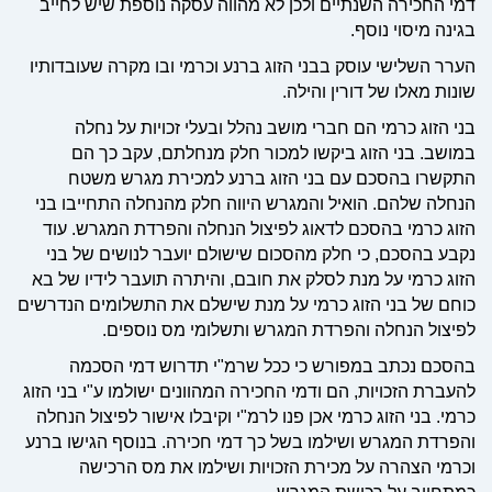
דמי החכירה השנתיים ולכן לא מהווה עסקה נוספת שיש לחייב
בגינה מיסוי נוסף.
הערר השלישי עוסק בבני הזוג ברנע וכרמי ובו מקרה שעובדותיו
שונות מאלו של דורין והילה.
בני הזוג כרמי הם חברי מושב נהלל ובעלי זכויות על נחלה
במושב. בני הזוג ביקשו למכור חלק מנחלתם, עקב כך הם
התקשרו בהסכם עם בני הזוג ברנע למכירת מגרש משטח
הנחלה שלהם. הואיל והמגרש היווה חלק מהנחלה התחייבו בני
הזוג כרמי בהסכם לדאוג לפיצול הנחלה והפרדת המגרש. עוד
נקבע בהסכם, כי חלק מהסכום שישולם יועבר לנושים של בני
הזוג כרמי על מנת לסלק את חובם, והיתרה תועבר לידיו של בא
כוחם של בני הזוג כרמי על מנת שישלם את התשלומים הנדרשים
לפיצול הנחלה והפרדת המגרש ותשלומי מס נוספים.
בהסכם נכתב במפורש כי ככל שרמ"י תדרוש דמי הסכמה
להעברת הזכויות, הם ודמי החכירה המהוונים ישולמו ע"י בני הזוג
כרמי. בני הזוג כרמי אכן פנו לרמ"י וקיבלו אישור לפיצול הנחלה
והפרדת המגרש ושילמו בשל כך דמי חכירה. בנוסף הגישו ברנע
וכרמי הצהרה על מכירת הזכויות ושילמו את מס הרכישה