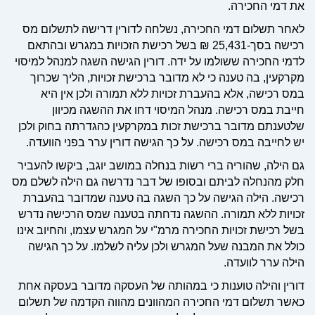
את דמי החכירה.
לאחר תשלום דמי החכירה, נשלחה לדורין דרישה לתשלום מס
רכישה בסך-25,431 ₪ בשל רכישת הזכויות במגרש ובהתאם
לדמי החכירה ששולמו על ידה. דורין הגישה השגה למנהל למיסוי
מקרקעין, בה טענה כי לא מדובר ברכישת זכויות, הליך שכרוך
במס רכישה, אלא בהעברת זכויות ללא תמורה ולכן אין היא
חייבת במס רכישה. מנהל המיסוי דחו את ההשגה מכיוון
שלטענתם מדובר ברכישת זכות במקרקעין כהגדרתה בחוק ולכן
יש לחייבה במס רכישה. על כך הגישה דורין ערר בפני הוועדה.
גם הילה, שהוריה ברי רשות בנחלה במושב יוגב, ביקשו להעביר
חלק מהנחלה לביתם ובסופו של דבר נדרשה גם הילה לשלם מס
רכישה. הילה הגישה על כך השגה בה טענה שמדובר בהעברת
זכויות ללא תמורה. ההשגה נדחתה בטענה שמס הרכישה נדרש
בשל רכישת זכויות החכירה מרמ"י על המגרש עצמו, והחיוב אינו
כולל את המבנה שעל המגרש ולכן עליה לשלמו. על כך הגישה
הילה ערר לוועדה.
דורין והילה טוענות כי במהותה של העסקה מדובר בעסקה אחת
כאשר תשלום דמי החכירה המהוונים מהווה הקדמה של תשלום