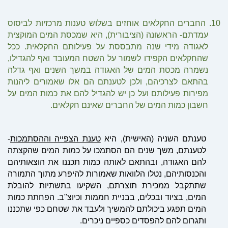
10.
החברים החקלאים אוחזים בשלוש טענות מרכזיות לביסוס
עמדתם- הראשונה (הציבורית), היא שמכסת המים המוקצית
לאגודה מידי שנה מתבססת על פעילותם החקלאית. ככל
שהחקלאים הקפידו לשמור על השטח המעובד ואף להגדילו,
נשמרה מכסת המים של האגודה במשך השנים ואף גדלה
בהתאם לצרכיהם, ולכן לטענתם הם אלו שאמורים ליהנות
מפירות פעילותם ועל כן יש להגדיל להם את כמות המים על
חשבון כמות המים של החברים שאינם חקלאים.
טענתם השניה (האישית), היא
טענת הצפייה וההסתמכות
-
לטענתם, משך שנים הם הסתמכו על כמות המים שהקצתה
להם האגודה, ובהתאם לאותה כמות תכננו את הוצאותיהם
והכנסותיהם, נ
טל
ו הלוואות שאמורות להיפרע מתוך התמורה
שתתקבל ממכירת תוצרתם, השקיעו בתשתיות להובלת
המים, בציוד ובכלים, בבניית חממות וכיוצ"ב. הפחתת כמות
המים תפגע ביכולתם להמשיך ולעבד את שטחם כפי שתכננו
ותגרום להם להפסדים כספיים ניכרים.