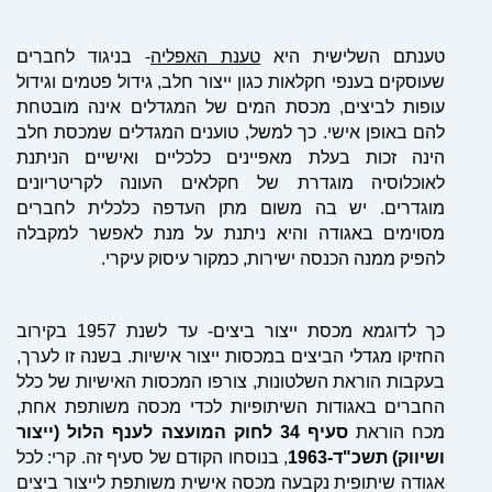
טענתם השלישית היא
טענת האפליה
- בניגוד לחברים
שעוסקים בענפי חקלאות כגון ייצור חלב, גידול פטמים וגידול
עופות לביצים, מכסת המים של המגדלים אינה מובטחת
להם באופן אישי. כך למשל, טוענים המגדלים שמכסת חלב
הינה זכות בעלת מאפיינים כלכליים ואישיים הניתנת
לאוכלוסיה מוגדרת של חקלאים העונה לקריטר
יוני
ם
מוגדרים. יש בה משום מתן העדפה כלכלית לחברים
מסוימים באגודה והיא ניתנת על מנת לאפשר למקבלה
להפיק ממנה הכנסה ישירות, כמקור עיסוק עיקרי.
כך לדוגמא מכסת ייצור ביצים- עד לשנת 1957 בקירוב
החזיקו מגדלי הביצים במכסות ייצור אישיות. בשנה זו לערך,
בעקבות הוראת השלטונות, צורפו המכסות האישיות של כלל
החברים באגודות השיתופיות לכדי מכסה משותפת אחת,
מכח הוראת
סעיף 34 לחוק המועצה לענף הלול (ייצור
ושיווק) תשכ"ד-1963
, בנוסחו הקודם של סעיף זה. קרי: לכל
אגודה שיתופית נקבעה מכסה אישית משותפת לייצור ביצים