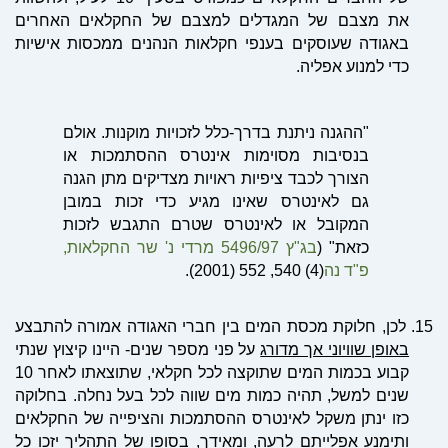
את מצבם של המגדלים למצבם של החקלאים האחרים
באגודה שעוסקים בענפי חקלאות הנהנים ממכסות אישיות
כדי למנוע אפליה.
"ההגנה ניתנת בדרך-כלל לזכויות מוקנות. אולם
בנסיבות מסוימות אינטרס ההסתמכות או
הצורך לכבד ציפיות ראויות מצדיקים מתן הגנה
גם לאינטרס שאינו מגיע כדי זכות במובן
המקובל או לאינטרס שטרם התגבש לזכות
כזאת" (
בג"ץ 5496/97 מרדי נ' שר החקלאות,
פ"ד נה
(4) 540, 552 (2001).
15.
לכן, חלוקת מכסת המים בין חברי האגודה אמורה להתבצע
באופן שוויוני אך מדורג
על פני מספר שנים- היינו קיצוץ שנתי
קבוע בכמות המים שתוקצה לכל חקלאי, שתוצאתו לאחר 10
שנים למשל, תהיה כמות מים שווה לכל בעל נחלה. בחלוקה
כזו ינתן משקל לאינטרס ההסתמכות והציפייה של החקלאים
ותימנע אפלייתם לרעה, ומאידך, בסופו של התהליך יזכו כל