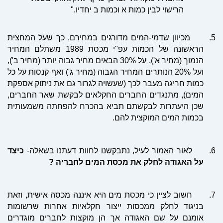
הרישוי לבין כמות א וכמות ב יחדיו."
5.
מכיוון שדמי-המים מדורגים במחירם, כך שעל המחצית
הראשונה של הכמות עפ"י מכסת 1989 משתלם המחיר
הנמוך (מחיר
א'), על 30% הבאים מחיר גבוה יותר (מחיר ב'),
ועל 20% הנותרים המחיר הגבוה (מחיר
ג') ואף קנסות על כל
כמות חריגה מעבר לכך (שעשויה לגרור גם את ניתוק אספקת
המים), מתנגדים החברים החקלאים לבקשת שאר החברים,
שכן היעתרות לבקשתם תביא בהכרח להפחתה משמעותית
בכמות המים המוקצית להם.
6.
לאור האמור לעיל, נתבקשנו לחוות דעתנו בשאלה-
כיצד
על האגודה לחלק את מכסת המים לחבריה ?
7.
חשוב לציין כי מכסת מים היא איננה מכסה אישית, וזאת
בניגוד לחלק ממכסות ייצור חקלאיות אחרות שרשומות
אומנם על שם האגודה אך הן מוקצות לחברים מוגדרים