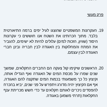
פרק מעשי
19.
העקרונות המשפטיים שהוצגו לעיל יפים ברמה התיאורטית
בלבד. מתוך הכרותינו את השטח אנו חוששים כי עקרונות
היסוד (שוויון, הזכות למים) עלולים להיות לא ישימים, להגביר
את המתח והמחלוקות בין האגודה לבין חבריה ובינן חברי
האגודה לבין עצמם.
20.
הראשונים שיקימו קול צעקה הם החברים החקלאים, שמשך
שנים שמרו על מכסת המים של האגודה ואף הגדילו אותה,
וקיצוץ כל כך משמעותי בכמות המים שתקצה להם האגודה,
אף אם הקיצוץ יהיה מדורג ויתפרש על פני שנים, יביא בהכרח
להפסדים ניכרים לאותם חקלאים עד כדי חשש מכריתת ענף
החקלאות (תרתי משמע) באגודה.