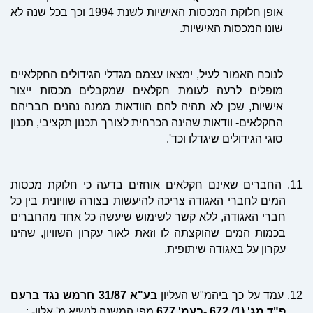
אופן חלוקת המכסות האישיות לשנת 1994 וכך בכל שנה לא
שונו המכסות האישיות.
לנוכח האמור לעיל, ימצאו עצמם מגדלי הגידולים החקלאיים
מופלים לרעה לעומת חקלאים שמקבלים מכסות ייצור
אישיות, שכן לא תהיה להם הוודאות ממנה נהנים חבריהם
החקלאים- וודאות שהינה הכרחית לצורך תכנון תקציבי, תכנון
סוגי הגידולים שיגדלו וכד'.
11.
החברים שאינם חקלאים אוחזים בדעה כי חלוקת מכסות
המים לחברי האגודה צריכה להיעשות בצורה שוויונית בין כל
חברי האגודה, ללא קשר לשימוש שיעשה כל אחד מהחברים
בכמות המים שהוקצתה לו וזאת לאור עקרון השוויון, שהינו
עקרון על באגודה שיתופית.
12.
עמד על כך ביהמ"ש העליון
בע"א 31/87 חרמש נגד ברעם
פ"ד מג' (1) 672 -בעמ' 677
מפי המשנה לנשיא מ' אלון- :