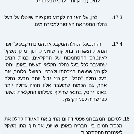
לחים (בחוק זה – ערכי טבע ונוף)."
17.3.
לכן, על האגודה לקבוע סנקציות שיו
טל
ו על בעל
נחלה המפר את האיסור למכירת מים.
17.4.
זהות בעל הנחלה המקבל את המים תיקבע ע"י ועד
הנהלת האגודה בחלוקה שוויונית, תוך מתן משקל
לאינטרס ההסתמכות של החקלאים. כמות המים
שתועבר לכל בעל נחלה חקלאי תעשה באופן יחסי
לקיצוץ שנעשה במכסתו ולצרכיו בפועל. כלומר, אם
בעל נחלה "סבל" מקיצוץ גדול יותר מבעל נחלה
אחר, גם הכמות שתועבר אליו תהיה גדולה יותר
באופן יחסי, בתנאי שהיקף פעילותו החקלאית נשאר
כפי שהיה לפני הקיצוץ.
18.
לסיכום, המצב המשפטי דהיום מחייב את האגודה לחלק את
מכסת המים בין חבריה באופן שוויוני, אך תוך מתן משקל
לאינטרס ההסתמכות.