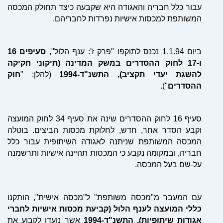
עבור כלל חבריה והאגודה היא שקבעה כיצד תחולק המכסה
המשותפת למכסות אישיות נפרדות לחבריהם.
ביום 1.1.94 נכנס לתוקפו "פרק ז': ענף הלול",
סעיפים 16
ו-17 לחוק ההסדרים במשק המדינה (תיקוני חקיקה
להשגת יעדי תקציב), התשנ"ד-1994
(להלן: "
חוק
ההסדרים
").
סעיף 16 לחוק ההסדרים שינה את סעיף 34 לחוק המועצה
וקבע הסדר אחר, חדש, לחלוקת מכסות הביצים. בו
טל
ה
המכסה המשותפת שניתנה לאגודה השיתופית עבור כלל
חבריה, ובמקומה נקבע כי המכסות תהיינה אישיות ותרשמנה
על-שם בעל המכסה.
עם המעבר מ"מכסה משותפת" ל"מכסה אישית", הותקנו
כללי המועצה לענף הלול (קביעת מכסות אישיות לחברי
אגודות שיתופיות), התשנ"ד-1994
אשר נועדו לקבוע את