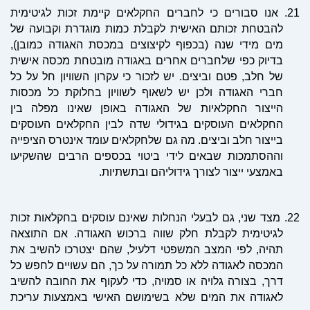
21.
אנו סבורים כי לחברים החקלאים קיימת זכות לגיטימית
להבטחת זכותם האישית לקבלת כמות מוגדרת וקבועה של
מים מידי שנה (בכפוף לקיצוצים במכסת האגודה כמובן),
בדיוק כפי שלחברים אחרים באגודה מובטחת מכסה אישית
של חלב, פטם וביצים. יש לזכור כי עקרון השוויון חל על כל
חברי האגודה ולכן יש לשאוף לשוויון בחלוקת כל מכסות
הייצור החקלאיות של האגודה באופן שאינו מפלה בין
החקלאים העוסקים בגידולי שדה לבין החקלאים העוסקים
בייצור חלב וביצים. מה גם שלחקלאים עומד אינטרס הציפייה
וההסתמכות שבאים לידי ביטוי בכספים הרבים שהשקיעו
באמצעי ייצור לצורך גידוליהם ובתשתיות.
22.
מצד שני, גם לבעלי הנחלות שאינם עוסקים בחקלאות זכות
לגיטימית לקבלת חלק שווה ברכוש האגודה. אם התוצאה
תהיה, לפי המצב המשפטי דלעיל, שהם יצטרכו להשיב את
המכסה לאגודה ללא כל תמורה על כך, הם עשויים לחפש כל
דרך, בצורה גלויה או סמויה, כדי לעקוף את החובה להשיב
לאגודה את המים שלא בשימושם האישי באמצעות עריכת