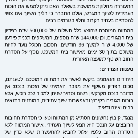
התעוררה מחלוקת ממושכת בשאלה האם ניתן לממש את הזכות
העתידית לשיוך המגרש, אולם התברר כי הליך השיוך אינו צפוי
להסתיים בעתיד הקרוב ותלוי בגורמים רבים.
המתווה המוסכם שהוצע כלל תשלום של 500,000 ש"ח כפדיון
בית המגורים, וכן 144,000 ש"ח נוספים, המשקפים תכנית פירעון
של 4,000 ש"ח למשך 36 חודשים. הסכום הכולל נועד להיות
משולם בתוך 30 ימים מאישור בית המשפט, נוסף על הסדרת
החוב השוטף למועצה האזורית.
טענות
הצדדים
:
היחידים והנאמנים ביקשו לאשר את המתווה המוסכם. לטענתם,
סכום הפדיון משקף את מצבה האמיתי של הזכות בנכס: אין
מדובר בנכס מקרקעין רשום וסחיר שניתן למכור לכל רוכש, אלא
בזכות מגורים בקיבוץ ובאפשרות שיוך עתידית, המותנית בתנאים
רבים ואינה ודאית.
מנגד, קיבוץ נחשונים הסתייג מן המתווה וטען כי הסדרת החובות
הרובצים על הנכס היא תנאי לשיוך העתידי. אישור המתווה ללא
הסדרת החוב כלפיו עלול להביא להתעשרות שלא כדין של