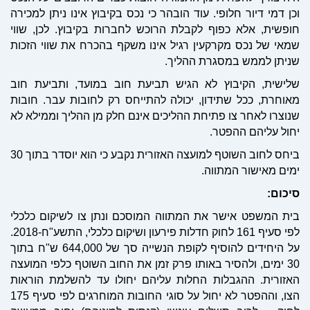
וכן דמי דיור חלופי. עוד הובהר כי נכס בקיבוץ אינו ניתן למכירה
חופשית, אלא כפוף לקבלת הרוכש לחברות בקיבוץ. לכן, שווי
שמאי של נכס מקרקעין רגיל אינו משקף בהכרח את שווי הזכות
שניתן לממש במסגרת ההליך.
שלישית, הקיבוץ לא הגיש תביעת חוב במועד, ותביעת חוב
מאוחרת, ככל שתידון, יכולה להתייחס רק לחובות עבר. חובות
שנוצרו לאחר צו פתיחת ההליכים אינם חלק מן ההליך וממילא לא
יחול עליהם ההפטר.
ביחס לחוב השוטף למועצה האזורית נקבע כי הוא יוסדר בתוך 30
ימים מאישור המתווה.
סיכום
:
בית המשפט אישר את המתווה המוסכם ונתן צו לשיקום כלכלי
לפי סעיף 161 לחוק חדלות פירעון ושיקום כלכלי, התשע"ח-2018.
על היחידים להוסיף לקופת הנשייה סך של 644,000 ש"ח בתוך
30 ימים, ולהסיר באותו פרק זמן את החוב השוטף כלפי המועצה
האזורית. ההגבלות החלות עליהם יחולו עד להשלמת הוראות
הצו, וההפטר לא יחול על סוגי החובות המוחרגים לפי סעיף 175