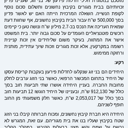
מוסכם במסגרת הליכי חדלות פירעון של בני זוג, שעניינו פדיון
זכויותיהם בבית מגורים בקיבוץ נחשונים ותשלום סכום נוסף
לקופת הנשייה. השאלה המרכזית הייתה האם יש לאשר פדיון
בסך 500,000 ש"ח עבור הבית בקיבוץ נחשונים, אף שחוות דעת
שמאית העריכה את הנכס בכ-2.7 מיליון ש"ח ונושה טען כי קיימים
רוכשים פוטנציאליים העומדים על סכום גבוה יותר. בית המשפט
אישר את המתווה, בעיקר משום שליחידים אין זכות קניינית
רשומה במקרקעין, אלא זכות מגורים וזכות שיוך עתידית, מותנית
ורחוקה ממימוש.
רקע
:
היחידים הם בני זוג שנקלעו לחדלות פירעון בעקבות קריסת עסקו
של היחיד בתחום המכשור הרפואי, כאשר בני הזוג ערבים לחלק
מחובות החברה. בעניין היחידה אושרו שתי תביעות חוב בסך
כולל של 912,130 ש"ח, ובעניינו של היחיד הוגשו 12 תביעות חוב
בסך כולל של 2,053,017 ש"ח, כאשר חלק משמעותי מן החוב
חופף לשניהם.
היחידה היא חברת קיבוץ נחשונים, ומכוח חברותה קיבלו בני הזוג
שטח בקיבוץ שעליו בנו את בית מגוריהם. עם זאת, המגרש לא
נרשם על שמם והוא מצוי בבעלות הקיבוץ. במהלך ההליך