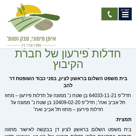
תפריט
מעמדו של בית המגורים
בקיבוץ במסגרת הליך
חדלות פירעון של חברת
הקיבוץ
בית
משפט
השלום
בראשון
לציון
,
בפני
כבוד
השופטת
דר
להב
חדל"פ 64033-11-21 בן שטח נ׳ ממונה על חדלות פירעון – מחוז
תל אביב ואח׳; חדל"פ 10409-02-20 בן שטח נ׳ ממונה על
חדלות פירעון – מחוז תל אביב ואח׳
תמצית
:
בית משפט השלום בראשון לציון דן בבקשה לאישור מתווה