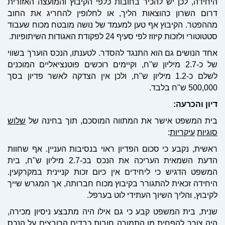
היחידה, לכן יש להכיר בחובות כלפי הקיבוץ והמועצה האזורית
דרום השרון כהוצאות הליך, או לחלופין להחריג את החוב
מההפטר. הקיבוץ אף טען למעמד של נושה מובטח מכוח שעבוד
סטטוטורי ולזכות קיזוז לפי סעיף 24 לפקודת האגודות השיתופיות.
אחד הנושים גם הוא התנגד להסדר. לטענתו, הנכס הוערך בשווי
של כ-2.7 מיליון ש"ח, וקיימים רוכשים פוטנציאליים המוכנים
לשלם כ-1.2 מיליון ש"ח, ולכן אין הצדקה לאשר פדיון בסך
500,000 ש"ח בלבד.
דיון
והכרעה
:
בית המשפט אישר את המתווה המוסכם, תוך בחינה של
שלוש
סוגיות
עיקריות
:
ראשית, נקבע כי סכום הפדיון ראוי בנסיבות העניין. אף שחוות
הדעת השמאית העריכה את הנכס בכ-2.7 מיליון ש"ח, בית
המשפט הדגיש כי ליחידים אין כיום זכות קניינית במקרקעין.
היחידה זכאית להתגורר בקיבוץ מכוח חברותה, אך המגרש שייך
לקיבוץ, והליך השיוך העתידי לוט בערפל.
שנית, בית המשפט קבע כי גם אילו היה מתבצע ניסיון מכירה,
היה צורך להפחית מן התמורה חובות כבדים הרובצים על הנכס