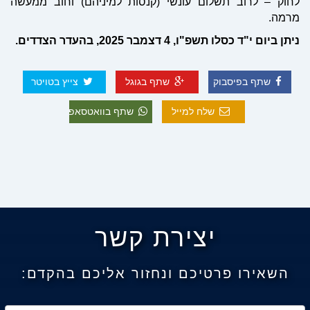
לחוק – לרוב תשלום עונשי (קנסות למיניהם) וחוב ממעשה
מרמה.
ניתן
ביום
י
"
ד
כסלו
תשפ
"
ו
, 4
דצמבר
2025,
בהעדר
הצדדים
.
שתף בפיסבוק
שתף בגוגל
צייץ בטויטר
שלח למייל
שתף בוואטסאפ
יצירת קשר
השאירו פרטיכם ונחזור אליכם בהקדם: