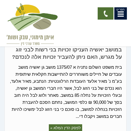
תפריט
קיבוצים ומושבים
במושב יאשיה העניקו זכויות בני רשות לבני זוג
על מגרש, האם ניתן להעביר זכויות אלה לנכדם?
בית משפט השלום נתניה א 1375/07 מושב גן יאשיה מושב
עובדים של חיילים משוחררים להתיישבות חקלאית שיתופית
בע''מ נ' מאיר אלעד העובדות הרלוונטיות: הנתבע, מאיר אלעד,
הוא נכדם של בני הזוג לבל, אשר היו חברי המושב גן יאשיה,
ובעלי הזכויות על נחלה 85 במושב. מאחר ולזוג לבל היה חוב
בסך של 90,000 ₪ כלפי המושב, נחתם הסכם להעברת
הזכויות בנחלה למושב, בו סוכם כי בני הזוג לבל ימשיכו להיות
חברים במושב ויקבלו די...
לפסק הדין המלא »