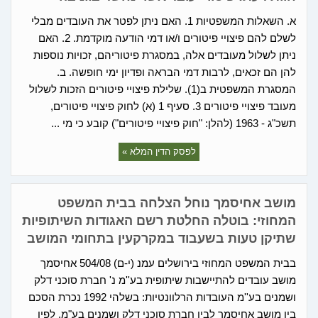
א. השאלות המשפטיות 1. האם ניתן לפטר את העובדים מבלי
לשלם להם פיצויי פיטורים ו/או דמי הודעה מוקדמת. 2. האם
ניתן לשלול מעובדים אלה, במסגרת פיטוריהם, זכויות נוספות
להן הם זכאים, לרבות דמי הבראה ופדיון ימי חופשה. ב.
המסגרת המשפטית ב(1). שלילת פיצויי פיטורים הזכות לשלול
מעובד פיצויי פיטורים 3. סעיף 1 (א) לחוק פיצויי פיטורים,
תשכ"ג - 1963 (להלן: "חוק פיצויי פיטורים") קובע כי מי ...
לפסק הדין המלא »
מושב אחיסמך נוחל הצלחה בבית המשפט
המחוזי: בוטלה החלטת רשם האגודות השיתופיות
שתיקן טעות בשעבוד במקרקעין בתחומי המושב
בבית המשפט המחוזי בירושלים עמנ (י-ם) 504/08 אחיסמך
מושב עובדים להתיישבות שיתופית בע''מ נ' חברת סוכני דלק
ושמנים בע''מ העובדות הרלוונטיות: בשלהי 1992 נכרת הסכם
בין מושב אחיסמך לבין חברת סוכני דלק ושמנים בע"מ, לפיו