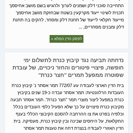
התחייבה סוכני דלק ושמנים לערוך ולהגיש בשם מושב אחיסמך
תכנית לשינוי ייעוד מקרקעין בשטח שבחזקת מושב אחיסמך
מייעוד חקלאי לייעוד של תחנת דלק ומסחר, להקים בה תחנת
דלק ומבנים מסחריים, ...
לפסק הדין המלא »
נדחתה תביעה נגד קיבוץ כנרת לתשלום ימי
חופשה, פיצויי פיטורים והחזר ניכויים, של עובדת
שפוטרה ממפעל תמרים ''חצר כנרת''
בית הדין הארצי לעבודה עע 772/07 תמר אסתר נ' קיבוץ כנרת
העובדות הרלוונטיות: תמר אסתר עבדה כ-19 שנים בקיבוץ
כנרת במפעל ליצור מוצרי תמר "חצר כנרת". תמר אסתר תבעה
מקיבוץ כנרת פיצויים על כך שלא הפעיל כלפי העובדים בכלל
וכלפיה בפרט את צו ההרחבה להסכם הקיבוצי הכללי בענף
החקלאות, על היחסים שבינה ובין קיבוץ כנרת, מעסיקה. בית
הדין האזורי לעבודה בנצרת דחה את טענות תמר אסתר