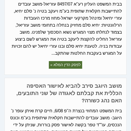
בבית המשפט העליון רע''א 8497/07 עזריאל-מושב עובדים
להתיישבות חקלאית שתופית בע''מ ויעקב בטיה נ' סלם יחיא,
עזרי יחיאל ומינהל מקרקעי ישראל-מחוז מרכז העובדות
הרלוונטיות: יחיא סלם מחזיק בנחלה בתחומי מושב עזריאל,
בצמוד לנחלתו מצוי המגרש נשוא הסכסוך שלפנינו. מושב
עזריאל החליט להקצות ליעקב בטיה את המגרש לשם ביצוע
עבודות בניה. לטענת יחיא סלם ובנו עזרי יחיאל יש להם זכויות
על המגרש בעקבות החלטות שהתקב...
לפסק הדין המלא »
מושב היוגב סירב להביא לאישור האסיפה
הכללית את קבלתם לאגודה של שני התובעים,
האם נהג כשורה?
בית המשפט המחוזי בנצרת ה''פ 6/08, חיים קרת ואיתן עופר נ'
היוגב- מושב עובדים להתיישבות חקלאית שיתופית בע''מ וכונס
הנכסים, עו""ד טפר בקשה לאישור פסק בוררות, שניתן על ידי