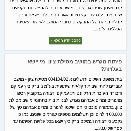
הוועדה המשפטית של תנועת המושבים, בתביעה שהגישו חיים
קרת ואיתן עופר נגד היוגב- מושב עובדים להתיישבות חקלאית
שיתופית בע"מ על רקע סירוב אגודת הוגב להביא את עניין
קבלת בניהם של המבקשים כחברי המושב לאישור האסיפה
הכללית. ע"פ ב...
לפסק הדין המלא »
פיתוח מגרש במושב מסילת ציון- מי יישא
בעלויות?
בית משפט השלום ירושלים א 004104/02 מסילת ציון - מושב
עובדים להתיישבות חקלאית שיתופית בע''מ נ' ברקוביץ עמיקם
ודבורה העובדות הרלוונטיות: עמיקם ודבורה ברקוביץ רכשו
מאפרים ומרים אברהם מגרש לבניית בית בתחומי מושב מסילת
ציון. בתמורה סוכם כי הם ישלמו לאפרים ומרים אברהם סך של
60,000 דולרים וכן תשלומים נוספים לגורמים שונים. כמו כן
נקבע כי דבורה ועמיקם ברקוביץ ישאו בכל עלויות הפיתוח עד
לסך של 30,0...