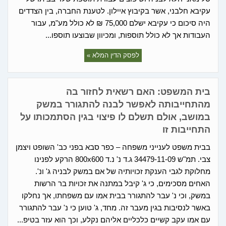
עקיבא חלבני, אשר בקיבוץ איילון. לטענת החברה, בין הצדדים
היה סיכום כי עקיבא ישלם 75,000 ₪ לא כולל מע"מ, עבור
העבודות אך לא כולל תוספות, ומכיוון שבוצעו תוספו...
לפסק הדין המלא »
בית המשפט: האם רשאית לחזור בה
מהתחייבותה לאפשר לבנה להתגורר במשק
במושב, אולם תשלם לו פיצוי בגין הסתמכותו על
התחייבות זו
בבית משפט לענייני משפחה – כפר סבא בפני כב' השופט ויצמן
צבי. תמ"ש 34479-11-09 ג.ד נ' נ.ד 800x600 הרקע לפנינו
מחלוקת לגבי הענקת זכויותיה של אם במשק לבניה ג' ונ'.
האחים מסכימים, כי ג' קיבל במתנה את זכויות בר הרשות
במשק, וכי נ' עבר להתגורר בבית אמו עם משפחתו, אך נחלקו
באשר לנסיבות בגין מעבר זה. מחד, ג' טוען כי נ' עבר להתגורר
עם אמו עקב קשיים כלכליים אליהם נקלע, וכך הוא עזר בטיפ...