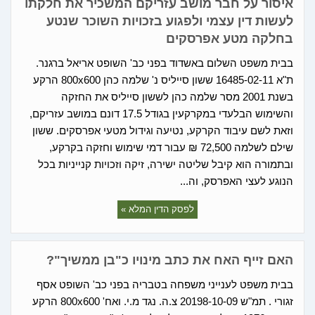
איסור על חבר מושב עזריקם המשכיר את חלקתו
לעשות דין עצמי ולפגוע בזכויות השוכר שנטע
בחלקה מטע אפרסקים
בבית משפט השלום באשדוד בפני כב' השופט אריאל ברגנר.
ת"א 16485-02-11 ששון סייליס נ' שלמה כהן 800x600 הרקע
בשנת 2001 מסר שלמה כהן לששון סייליס את החזקה
והשימוש הבלעדי במקרקעין בגודל 17.5 דונם במושב עזריקם,
וזאת לשם עיבוד הקרקע, נטיעה וגידול מטעי אפרסקים. ששון
שילם לשלמה 72,500 ₪ עבור דמי שימוש וחזקה בקרקע,
ובתמורה הוא קיבל שליטה ישירה, זיקה וזכויות קנייניות בכל
הנוגע לעצי האפרסק, וה...
לפסק הדין המלא »
האם זייף האח את כתב מינויו כ"בן ממשיך"?
בבית משפט לענייני משפחה בטבריה בפני כב' השופט אסף
זגורי . תמ"ש 20198-10-09 צ.ה. נגד מ.י. ואח' 800x600 הרקע