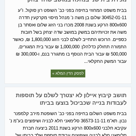
בבית משפט המחוזי בחיפה בפני כב' השופט רון סוקול. ו"ע
30452-01-11 שלום בן משה נ' מנהל מיסוי מקרקעין חדרה
800x600 הרקע בשנת 2008 מכרו בני הזוג שלום ואסתר בן
משה את זכויותיהם במשק במושב שדה יצחק בשל חובות
כספיים. הרוכש התחייב לשלם לבני הזוג 1,800,000 ₪, כאשר
התמורה תחולק כדלהלן: 1,000,000 ₪ עבור בית המגורים,
500,000 ₪ עבור הבית הנוסף בו מתגורר בנם, ו-300,000 ₪
עבור המשק החקלאי...
לפסק הדין המלא »
תושב קיבוץ איילון לא יצטרך לשלם על תוספות
לעבודות בנייה שכביכול בוצעו בביתו
בבית משפט השלום בחיפה בפני כב' השופטת מירב קלמפנר
נבון. תא"מ 36573-11-11 סלימאני חלא לבניה ושיפוצים בע"מ נ'
עקיבא חלבני 800x600 הרקע בשנת 2011 ביצעה חברת
סלימאני חלא לבניה ושיפוצים עבודת תוספת שלד בביתו של