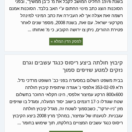
בשנת 1976 החליט המושב לקבל את מ' כ"בן ממשיך", ובפני
הסוכנות הוצג כתב מינוי החתום ע"י האב בלבד. הסוכנות אמנם
רשמה זאת אצלה אך לא העבירה את כתב המינוי למינהל
מקרקעי ישראל. עם זאת, בשנת 2008, מספר שנים לאחר
פטירת ההורים, ניתן צו ירושה הקובע, כי מ' ואחותו ...
לפסק הדין המלא »
קיבוץ חולתה ביצע ריסוס כנגד עשבים וגרם
נזקים למטע שזיפים סמוך
בבית משפט השלום במסעדה בפני כב' השופט מרדכי נדל.
ת"א 353-02-09 אלפסי נ' אגודה שיתופית קיבוץ חולתה
800x600 הרקע עמיצור אלפסי, הינו חקלאי החוכר בתשלום
שטח שגודלו כ-17 דונמים בישוב יסוד המעלה, ומגדל בו שזיפים
מזן "ניו-יורקר", כשבסמוך לשטח זה, מגדל קיבוץ חולתה
עגבניות. לטענתו של עמיצור, במהלך מרץ 2008 ביצע הקיבוץ
ריסוס כנגד עשבים המצויים בחלקתו, תוך שימוש בחומר ...