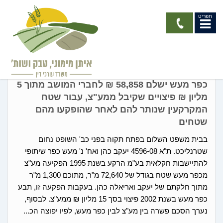
תפריט
קיבוצים ומושבים
כפר מעש ישלם 58,858 ₪ לחברי המושב מתוך 5
מליון ₪ פיצויים שקיבל ממע"צ, עבור שטח
המקרקעין שנותר להם לאחר שהופקעו מהם
שטחים
בבית משפט השלום בפתח תקוה בפני כב' השופט נחום
שטרנליכט. ת"א 4596-08 יעקב כהן ואח' נ' מעש כפר שיתופי
להתיישבות חקלאית בע"מ הרקע בשנת 1995 הפקיעה מע"צ
מכפר מעש שטח בגודל של 72,640 מ"ר, מתוכם 1,300 מ"ר
מתוך חלקתם של יעקב ואריאלה כהן. בעקבות הפקעה זו, תבע
כפר מעש בשנת 2002 פיצוי בסך 15 מליון ₪ ממע"צ. לבסוף,
נערך הסכם פשרה בין מע"צ לבין כפר מעש, לפיו יפוצה הכ...