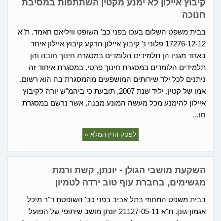
קיבוץ איילון לא ימנע מקטין השתתפות במסיבת
חנוכה
בבית משפט השלום בעכו בפני כב' השופט וויליאם חאמד. ת"א
17276-12-12 פלוני נ' קיבוץ איילון הרקע קיבוץ איילון איחד
באחד מגניו הן תלמידים הלומדים במסגרת חינוך חובה והן
תלמידים הלומדים במסגרת חינוך פרטי. במסגרת איחוד זה
ניתנים לכל ילד שירותים המושפעים מהמסגרת בה הוא רשום.
אמו של קטין, יליד שנת 2007, תובעת כי ביהמ"ש יורה לקיבוץ
איילון להימנע מכל מעשה המונע מבנה, אשר נרשם במסגרת
חו...
לפסק הדין המלא »
השקעת מושבי הגולן - יונתן, קשת ורמת
מגשימים, בחברת עוף טוב ירדה לטמיון
בבית משפט המחוזי בתל אביב בפני כב' השופטת ד"ר מיכל
אגמון-גונן. ת"א 21127-05-11 יונתן מושב שיתופי של הפועל