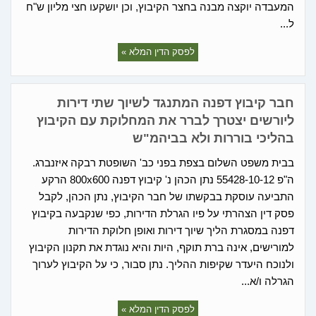
המעבדה יוקצה מבנה בחצר הקיבוץ, וכן יושקעו חצי מליון ש"ח
ל...
לפסק הדין המלא »
חבר קיבוץ דפנה המתנגד לשיוך שתי דירות
ליורשים יצטרך לברר את המחלוקת עם הקיבוץ
בהליכי בוררות ולא בביהמ"ש
בבית משפט השלום בצפת בפני כב' השופטת רבקה איזנברג.
ה"פ 55428-10-12 נתן הכהן נ' קיבוץ דפנה 800x600 הרקע
התביעה עוסקת בבקשתו של חבר הקיבוץ, נתן הכהן, לקבל
פסק דין הצהרתי על פיו הגרלת הדירות, כפי שנקבעה בקיבוץ
דפנה במסגרת הליך שיוך דירות ואופן חלוקת הדירות
למורישים, אינה ברת תוקף, היות והיא נוגדת את תקנון הקיבוץ
ולנוכח היעדר שקיפות ההליך. נתן סבור, כי על הקיבוץ לערוך
הגרלה ו/א...
לפסק הדין המלא »