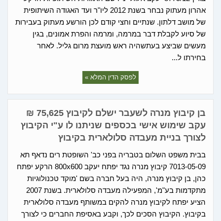
אהרון מעתוק נבחר בשנת 2012 ליו"ר ועד האגודה השיתופית
של מושב דלתון. שנתיים וחצי קודם לכן הורשע מעתוק בעבירות
של סיוע לקבלת דבר במרמה, ומרמה והפרת אמונים, בגין
מעשים שביצע בעתשהיה ראש מועצת מרום גליל. לאחר
בחירתו ל...
לפסק הדין המלא »
בן קיבוץ מנרה לשעבר ישלם לקיבוץ 75,625 ₪
עקב שימוש אישי בכספים שניתנו לו ע"י הקיבוץ
לצורך בניית מעבדה סלולארית בקיבוץ
בבית משפט השלום בטבריה בפני כב' השופטת רים נדאף תא
7013-05-09 קיבוץ מנרה נגד יפתח יעקב 800x600 הרקע יפתח
כהן, בן קיבוץ מנרה, היה בעל חברה בשם 'מוקד טכנולוגיות
מתקדמות בע"מ', המפעילה מעבדה סלולארית. בשנת 2007
הציע יפתח לקיבוץ מנרה להקים במשותף מעבדה סלולארית
בקיבוץ. הקיבוץ הסכים לכך, וקבע באסיפת החברים כי לצורך