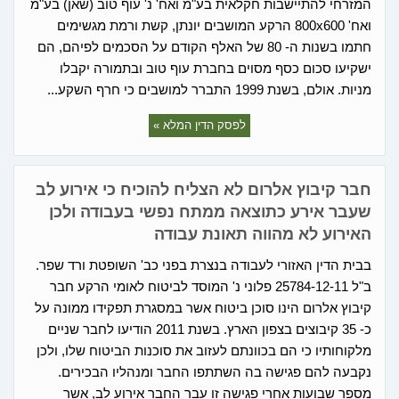
המזרחי להתיישבות חקלאית בע"מ ואח' נ' עוף טוב (שאן) בע"מ
ואח' 800x600 הרקע המושבים יונתן, קשת ורמת מגשימים
חתמו בשנות ה- 80 של האלף הקודם על הסכמים לפיהם, הם
ישקיעו סכום כסף מסוים בחברת עוף טוב ובתמורה יקבלו
מניות. אולם, בשנת 1999 התברר למושבים כי חרף השקע...
לפסק הדין המלא »
חבר קיבוץ אלרום לא הצליח להוכיח כי אירוע לב
שעבר אירע כתוצאה ממתח נפשי בעבודה ולכן
האירוע לא מהווה תאונת עבודה
בבית הדין האזורי לעבודה בנצרת בפני כב' השופטת ורד שפר.
ב"ל 25784-12-11 פלוני נ' המוסד לביטוח לאומי הרקע חבר
קיבוץ אלרום הינו סוכן ביטוח אשר במסגרת תפקידו ממונה על
כ- 35 קיבוצים בצפון הארץ. בשנת 2011 הודיעו לחבר שניים
מלקוחותיו כי הם בכוונתם לעזוב את סוכנות הביטוח שלו, ולכן
נקבעה להם פגישה בה השתתפו החבר ומנהליו הבכירים.
מספר שבועות אחרי פגישה זו עבר החבר אירוע לב, אשר