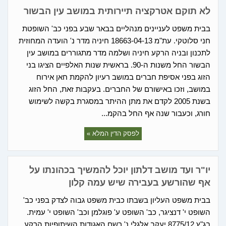
לא תוקם אטרקציה תיירותית במושב עין הבשור
בבית משפט לעניינים מנהליים בבאר שבע בפני כב' השופטת
חני סלוטקי. עת"מ 18663-04-13 חיניה מדר נ' הועדה המחוזית
לתכנון ובניה הרקע חיניה ושלמה מדר מתגוררים במושב עין
הבשור החל משנות ה-90. בראשית שנות האלפיים הציגו בני
הזוג בפני אסיפת חברים במושב רעיון להקמת חאן אירוח
במושב, וזכו באישורם של החברים. בעקבות זאת, החל הזוג
בשנת 2005 לקדם את מתן ההיתר במסגרת בקשה לשימוש
חורג, וכעבור שנה אף החל בהקמ...
לפסק הדין המלא »
יו"ר ועד מושב דלתון יוכל להמשיך בכהונתו על
אף שהורשע בעבירה שיש עמה קלון
בבית משפט העליון בשבתו כבית משפט גבוה לצדק בפני כב'
השופט י' דנציגר, כב' השופט ע' פוגלמן וכב' השופט י' עמית.
בג"ץ 8775/12 יעקב אלגלי נ' רשם האגודות השיתופיות הרקע