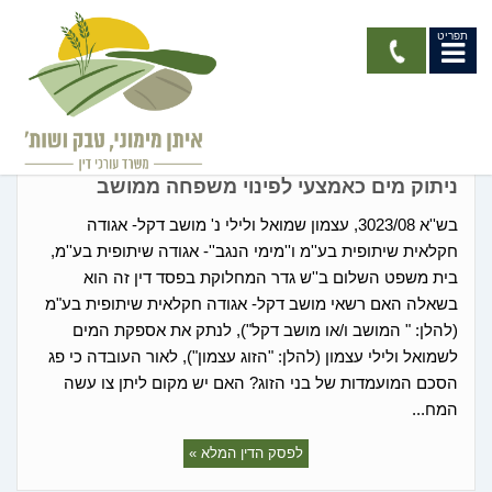
תפריט
קיבוצים ומושבים
ניתוק מים כאמצעי לפינוי משפחה ממושב
בש''א 3023/08, עצמון שמואל ולילי נ' מושב דקל- אגודה
חקלאית שיתופית בע''מ ו''מימי הנגב''- אגודה שיתופית בע''מ,
בית משפט השלום ב''ש גדר המחלוקת בפסד דין זה הוא
בשאלה האם רשאי מושב דקל- אגודה חקלאית שיתופית בע"מ
(להלן: " המושב ו/או מושב דקל"), לנתק את אספקת המים
לשמואל ולילי עצמון (להלן: "הזוג עצמון"), לאור העובדה כי פג
הסכם המועמדות של בני הזוג? האם יש מקום ליתן צו עשה
המח...
לפסק הדין המלא »