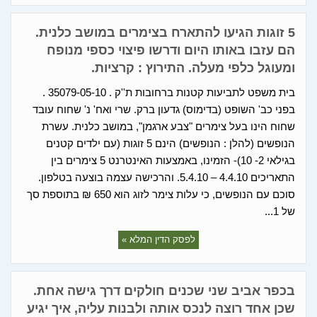
5 זוגות הגיעו להתארח בצימרים במושב כלנית.
הם עזבו באותו היום ודרשו פיצוי כספי מנופח
ומעוגל כלפי מעלה. התירוץ : קרציות.
בית משפט לתביעות קטנות ברחובות ת''ק . 35079-05-10 .
בפני כב' השופט (בדימוס) גדעון ברק. שרי ואח' נ' שחוח עובד
שחוח הינו בעל צימרים "צבע ארגמן", במושב כלנית. עשרת
הנופשים (להלן : הנופשים) הינם 5 זוגות (עם ילדים קטנים
בגילאי 2- 10)- הזמינו, באמצעות האינטרנט 5 צימרים בין
התאריכים 4.4.10 – 5.4.10. והרכישה עצמה בוצעה בטלפון.
סוכם עם הנופשים, כי עלות צימר לזוג הוא 650 ₪ בתוספת סך
של 1...
לפסק הדין המלא »
בכפר אביב שני שכנים חולקים דרך גישה אחת.
שכן אחד רוצה לנכס אותה ולבנות עליה, איך יגיע