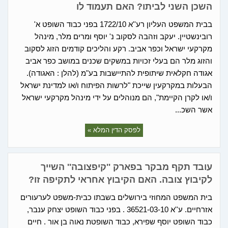
השכן השני לביתו? האם תעמוד לו
בבית המשפט העליון רע''א 1722/10 בפני כבוד השופט א'
רובינשטיין. יעקב וזהבה לסקוב נ' יוסף ומרים מלר, מינהל
מקרקעי ישראל וכפר אביב. רקע והליכים קודמים הזוג לסקוב
והזוג מלר הם בעלי זכויות במשקים שכנים במושב כפר אביב
אגודה חקלאית שיתופית להתיישבות בע"מ (להלן : האגודה).
הבעלות במקרקעין שייכת "לרשות הפיתוח ו/או למדינת ישראל
ו/או לקרן הקיימת", הם מנוהלים על ידי מינהל מקרקעי ישראל
אשר השכ...
לפסק הדין המלא »
עובד תקף מבקר בפארק ''קיפצובה'' השייך
לקיבוץ צובה. האם הקיבוץ אחראי לתקיפה זו?
בית המשפט המחוזי בירושלים בשבתו כבית-משפט לערעורים
אזרחיים. ע''א 36521-03-10 . בפני כבוד השופט יצחק ענבר,
כבוד השופט יוסף שפירא, כבוד השופטת נאוה בן אור . חיים