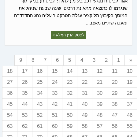
אגוד לביטוח נפגעי רכב בע"מ ( להלן : הביטוח) בנזקי גוף
שנגרמו לו כתוצאה מתאונת דרכים, שעה שבעת שניהל את
המוסך בקיבוץ תל קציר עגלת הטרקטור עליה נהג התדרדרה
ומעכה שתיים מאצב...
לפסק הדין המלא »
9
8
7
6
5
4
3
2
1
«
18
17
16
15
14
13
12
11
10
27
26
25
24
23
22
21
20
19
36
35
34
33
32
31
30
29
28
45
44
43
42
41
40
39
38
37
54
53
52
51
50
49
48
47
46
63
62
61
60
59
58
57
56
55