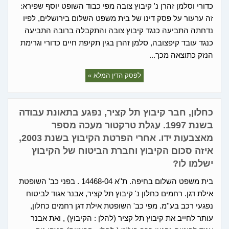
כדורי וסלמן זהרן נ' קיבוץ צובה מפי כבוד השופט יוסף שפירא:
זה ערעור על פסק דינו של בית משפט השלום בירושלים, לפיו
נדחתה התביעה כנגד קיבוץ צובה והתקבלה ברובה התביעה
כנגד עובד קיפצובה, סלמן זהרן בגין תקיפת חיים כדורי וגרימת
הנזק כתוצאה מכך...
לפסק הדין המלא »
כחלון, חבר קיבוץ תל קציר, נפגע בתאונת עבודה
בשנת 1997. עגלת טרקטור מעכה מספר
מאצבעות ידו. אחרי הפרטת הקיבוץ בשנת 2003,
איזה סכום הקיבוץ וחברת הביטוח של הקיבוץ
ישלמו לו?
בית משפט השלום בחיפה. ת''א 14468-04 . בפני כב' השופטת
אילת דגן. רחמים כחלון נ' קיבוץ תל קציר, אבנר אגוד לביטוח
נפגעי רכב בע''מ. מפי כב' השופטת אילת דגן רחמים כחלון,
עותר לחייב את קיבוץ תל קציר (להלן : הקיבוץ) , ואת אבנר