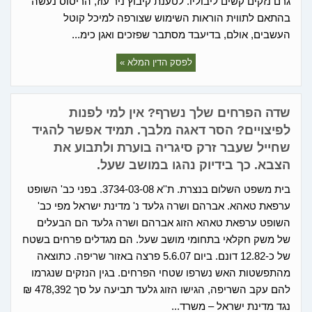
גרם נזקים קשים ליבוליו. לטענת קיבוץ ניר עוז, הריסוס נעשה
בהתאם לתווית הוראות השימוש שצורפה למיכל קוטל
העשבים, אולם, בדיעבד מסתבר שפזכים ואגן כימ...
לפסק הדין המלא »
שדה הפרחים שלך נשרף? אין למי לפנות
לפיצויים? הסר דאגה מלבך. תמיד אפשר להגיד
שחייל שעבר זרק סיגריה בוערת ולתבוע את
הצבא. כך בידיוק נהגו במושב שעל.
בית משפט השלום בנצרת. ת''א 3734-03-08. בפני כב' השופט
ערפאת טאהא. אברהם ושרה גלעד נ' מדינת ישראל מפי כב'
השופט ערפאת טאהא הזוג אברהם ושרה גלעד הם הבעלים
של משק חקלאי בתחומי מושב שעל. הם מגדלים פרחים בשטח
של כ-12.82 דונם. ביום 5.6.07 פרצה באזור שריפה. כתוצאה
מהתפשטות האש נשרפו שטחי הפרחים. בגין הנזקים שנגרמו
להם עקב השריפה, הגישו הזוג גלעד תביעה על סך 478,392 ₪
נגד מדינת ישראל – משרד...