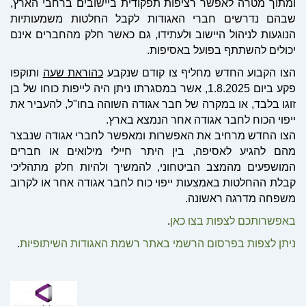
ומתוך מטרה לאפשר רציפות תפקודית ביישובים ברחבי הארץ,
שבהם נדרשים חברי האגודות לקבל החלטות משמעותיות
הנוגעות לניהול היישוב ולעתידו, גם כאשר חלק מהחברים אינם
יכולים להשתתף בפועל באסיפות.
הצו הקבוע החדש מחליף צו קודם שנקבע
כהוראת שעה
ותוקפו
פקע ביום 1.8.2025, אשר במסגרתו ניתן היה לייפות כוחו של בן
זוגו בלבד, או במקרה של חבר אגודה השוהה בחו"ל, להעביר את
ייפוי הכוח לחבר אגודה אחר הנמצא בארץ.
הצו החדש מרחיב את האפשרות ומאפשר לחברי אגודה שנבצר
מהם להגיע לאסיפה, בין היתר חיילי מילואים או חברים
המושפעים מהמצב הביטחוני, להמשיך ולהיות חלק מתהליכי
קבלת ההחלטות באמצעות ייפוי כוח לחבר אגודה אחר או לקרוב
משפחה מדרגה ראשונה.
באפשרותכם לצפות בצו כאן
.
ניתן לצפות בפרסום הרשמי באתר רשמת האגודות השיתופיות
.