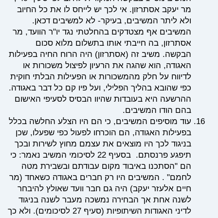
מר יעקב אסתרזון. אי לכך יש לייחס לו את כל החיוב
ולא ליתר המשיבים, בעיקר- לא למשיבים דכאן.
המשיבים אף מצטדקים בהחלטתי נגד יו"ר הוועד, מר
אסתרזון, בה חייבתי אותו בתשלום מלוא סכום
הבקשה. משיב זה (אסתרזון) היה הרוח החיה בפעילות
האגודה, הוא שהגה את הרעיון לפיצול משכורות או
לדיווח על חלק מהמשכורות או הפעילות הבלתי חוקית
כפי שהובא בהליך הפלילי, ועל פיו קם כל דבר באגודה.
ההרשעה היא בעובדות שהיוו הבסיס לסעיפי האישום
בהם הודו המשיבים.
עוד מוסיפים המשיבים, כי הם היו הצלע החלשה בכלל
בפעילות האגודה, הם הוכרחו לפעול כפי שפעלו, שכן
בניגוד לכך היו מוצאים את עצמם מחוץ לשירות ובכך
תיפגע פרנסתם. בסעיף 22 לסיכומי המשיב נאמר: כי
הם "הסתכנו באיבוד מקום עבודתם ובשבירת מטה
לחמם" . המשיבים היו רק חברים באגודה כשאחד (מר
חיים אלעזר יעקב) היה גם חבר וועד שאולץ להיבחר
לשנה אחת אך הבחירה נמשכה מעבר לשנה בניגוד
לדיני האגודות השיתופיות (סעיף 27 לסיכומים). ולא כך