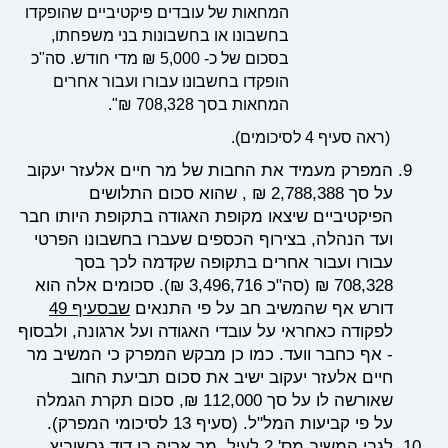
המחאות של עובדים פיקטיביים שהופקדו
בחשבונו או בחשבונות בני משפחתו,
בסכום של כ- 5,000 ₪ מדי חודש. סה"כ
הופקדו בחשבונו עבורו ועבור אחרים
המחאות בסך 708,328 ₪".
(ראה סעיף 4 לסיכומים).
המפרק מעמיד את החבות של מר חיים אלעזר יעקוב
על סך 2,788,388 ₪ , שהוא סכום התלושים
הפיקטיביים שיצאו מקופת האגודה בתקופת היותו חבר
ועד הנהלה, בצירוף הכספים שעברו בחשבונו הפרטי
עבורו ועבור אחרים בתקופה שקדמה לכך בסך
708,328 ₪ (סה"כ 3,496,716 ₪). סכומים אלה הוא
דורש אף שהמשיב חב על פי התנאים
שבסעיף 49
לפקודה כאחראי על עובדי האגודה ועל ארגונה, ולבסוף
- אף כחבר וועד. כמו כן מבקש המפרק כי המשיב מר
חיים אלעזר יעקוב ישיב את סכום תביעת החוב
שאורשה לו על סך 112,000 ₪, סכום תקרת הגמלה
על פי קביעות המל"ל. (סעיף 13 לסיכומי המפרק).
לגבי המשיב מס' 2 לעיל, מר אריה בן דוד גרשוביץ,