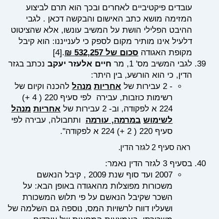
עובדים פיקטיביים לאחרים ובכך הוא תרם לביצוע
המזימה מושא כתב האישום והבקשה דכאן . לגבי
ההיבט הפלילי הושת על המשיב עונשו, אלא שהציטוט
דלעיל אינו מותיר מקום לספק כי לענייננו: הוא קיבל
מקופת האגודה
סכום של 532,257 ₪
.
[4]
לגבי המשיב מס' 1, מר
חיים אלעזר יעקב
נכתב בגזר
הדין, כי הוא הורשע, בין היתר:
- 2
עבירות של
אחריות
מנהל
להכנה וקיום של
רשימות כוזבות
,
עבירה לפי סעיף
220 ( 4 +)
224
א לפקודה
,
וב
- 2
עבירות של
אחריות
מנהל
לשימוש
במרמה
,
עורמה
ותחבולה
,
עבירה לפי
סעיף
220 ( 2 +) 224
א לפקודה".
ראה סעיף 2 לגזר הדין.
בסעיף 3 לגזר הדין נאמר:
2007
ועד סוף שנת
2009 ,
קיבל הנאשם
משכורות מפוצלות מהאגודה באופן הבא: על
השכר שקיבל הנאשם על פי תלוש המשכורת
ושעליו דווח לרשויות המס
,
נוספה גם השלמה של