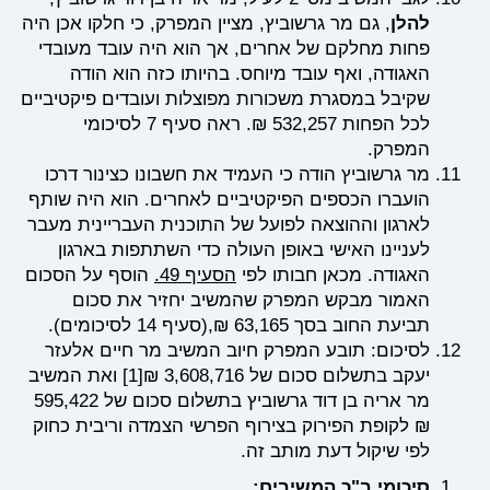
להלן
, גם מר גרשוביץ, מציין המפרק, כי חלקו אכן היה
פחות מחלקם של אחרים, אך הוא היה עובד מעובדי
האגודה, ואף עובד מיוחס. בהיותו כזה הוא הודה
שקיבל במסגרת משכורות מפוצלות ועובדים פיקטיביים
לכל הפחות 532,257 ₪. ראה סעיף 7 לסיכומי
המפרק.
מר גרשוביץ הודה כי העמיד את חשבונו כצינור דרכו
הועברו הכספים הפיקטיביים לאחרים. הוא היה שותף
לארגון וההוצאה לפועל של התוכנית העבריינית מעבר
לעניינו האישי באופן העולה כדי השתתפות בארגון
האגודה. מכאן חבותו לפי
הסעיף 49.
הוסף על הסכום
האמור מבקש המפרק שהמשיב יחזיר את סכום
תביעת החוב בסך 63,165 ₪,(סעיף 14 לסיכומים).
לסיכום: תובע המפרק חיוב המשיב מר חיים אלעזר
יעקב בתשלום סכום של 3,608,716 ₪
[1]
ואת המשיב
מר אריה בן דוד גרשוביץ בתשלום סכום של 595,422
₪ לקופת הפירוק בצירוף הפרשי הצמדה וריבית כחוק
לפי שיקול דעת מותב זה.
סיכומי ב"כ המשיבים: