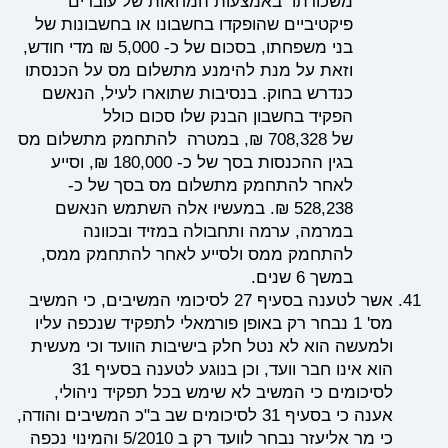
משכורתו באמצעות המחאות של עובדים
פיקטיביים שהופקדו בחשבונו או בחשבונות של
בני משפחתו
,
בסכום של כ
- 5,000
₪ מדי חודש
,
וזאת על מנת להימנע מתשלום מס על הכנסתו
כנדרש בחוק. בנסיבות שתוארו לעיל
,
הנאשם
הפקיד בחשבון הבנק שלו סכום כולל
של
708,328
₪
,
במטרה להתחמק מתשלום מס
בגין ההכנסות בסך של כ
- 180,000
₪
,
וסייע
לאחר להתחמק מתשלום מס בסך של כ
-
528,238
₪
.
במעשיו אלה השתמש הנאשם
במרמה
,
ערמה ותחבולה במזיד ובכוונה
להתחמק ממס ולסייע לאחר להתחמק ממס
,
במשך
6
שנים
.
אשר לטענה בסעיף 27 לסיכומי המשיבים, כי המשיב
מס' 1 נבחר רק באופן פורמאלי לתפקיד שנכפה עליו
ולמעשה הוא לא נטל חלק בישיבות הוועד וכי מעשית
הוא אינו חבר וועד, וכן בנוגע לטענה בסעיף 31
לסיכומים כי המשיב לא שימש בכל תפקיד ניהולי,
אענה כי בסעיף 31 לסיכומים שב ב"כ המשיבים והודה,
כי מר אליעזר נבחר לוועד רק ב 5/2010 והמינוי נכפה