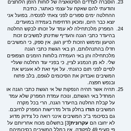
הוסברה לצדדים הסיטואציה של לוחות הזמן הלוחצים
והודעתי להם שאקח על עצמי כאתגר, כתיבת
ההחלטה ימים ספורים לפני צאתי לפנסיה. בפועל אני
יוצא כבר היום, ומכאן הדחיפות בעמידה במועדים
.
המפרק מלכתחילה לא עמד על זכותו לבקש החלטה
בהיעדר כתבי הגנה והעדיף שתינתן למשיבים זכות
הטיעון ומימוש הזכות לדיון הוגן. אין ספק, כי המשיבים
חדלו בהתנהלותם, הן באי הגשת כתבי הגנה
מלכתחילה והן באי העמידה בלוחות הזמנים הצפופים
שלי. לא מן הנמנע לציין, כי בפניי עוד החלטה שעליי
לסיים לפני תום כהונתי. על אף זאת לא אעניש את
המשיבים ואבדוק את הסיכומים לגופם, בלב פתוח
ובנפש חפצה.
תהיה אשר תהיה הנפקות של אי הגשת כתבי הגנה או
המחדל באי הגשתם, ונוכח עמדת המפרק שלא עמד
על קבלת החלטה בהיעדר הגנה, הרי בכל מקרה
המשיבים
הודו
בחלק גדול מדרישות המפרק לחיובם.
גם בסיכומי ב"כ המשיבים אינני רואה כל צידוק מדוע
לא יחובו הם
עקרונית
[3]
בתשלום מכוח אחריותם על
פי
סעיף 49
לפקודה. אין במלל המשיבים בסיכומיהם