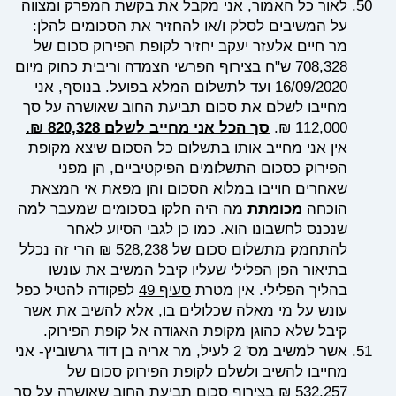
לאור כל האמור, אני מקבל את בקשת המפרק ומצווה
על המשיבים לסלק ו/או להחזיר את הסכומים להלן:
מר חיים אלעזר יעקב יחזיר לקופת הפירוק סכום של
708,328 ש"ח בצירוף הפרשי הצמדה וריבית כחוק מיום
16/09/2020 ועד לתשלום המלא בפועל. בנוסף, אני
מחייבו לשלם את סכום תביעת החוב שאושרה על סך
112,000 ₪.
סך הכל אני מחייב לשלם 820,328 ₪.
אין אני מחייב אותו בתשלום כל הסכום שיצא מקופת
הפירוק כסכום התשלומים הפיקטיביים, הן מפני
שאחרים חוייבו במלוא הסכום והן מפאת אי המצאת
הוכחה
מכומתת
מה היה חלקו בסכומים שמעבר למה
שנכנס לחשבונו הוא. כמו כן לגבי הסיוע לאחר
להתחמק מתשלום סכום של 528,238 ₪ הרי זה נכלל
בתיאור הפן הפלילי שעליו קיבל המשיב את עונשו
בהליך הפלילי. אין מטרת
סעיף 49
לפקודה להטיל כפל
עונש על מי מאלה שכלולים בו, אלא להשיב את אשר
קיבל שלא כהוגן מקופת האגודה אל קופת הפירוק.
אשר למשיב מס' 2 לעיל, מר אריה בן דוד גרשוביץ- אני
מחייבו להשיב ולשלם לקופת הפירוק סכום של
532,257 ₪ בצירוף סכום תביעת החוב שאושרה על סך