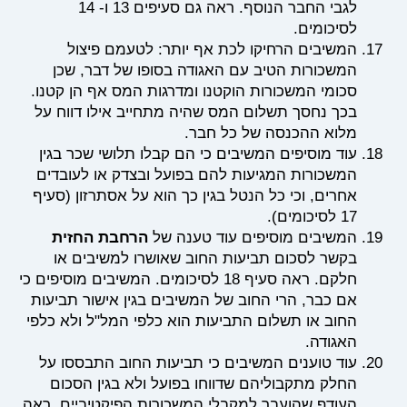
לגבי החבר הנוסף. ראה גם סעיפים 13 ו- 14
לסיכומים.
המשיבים הרחיקו לכת אף יותר: לטעמם פיצול
המשכורות הטיב עם האגודה בסופו של דבר, שכן
סכומי המשכורות הוקטנו ומדרגות המס אף הן קטנו.
בכך נחסך תשלום המס שהיה מתחייב אילו דווח על
מלוא ההכנסה של כל חבר.
עוד מוסיפים המשיבים כי הם קבלו תלושי שכר בגין
המשכורות המגיעות להם בפועל ובצדק או לעובדים
אחרים, וכי כל הנטל בגין כך הוא על אסתרזון (סעיף
17 לסיכומים).
המשיבים מוסיפים עוד טענה של
הרחבת החזית
בקשר לסכום תביעות החוב שאושרו למשיבים או
חלקם. ראה סעיף 18 לסיכומים. המשיבים מוסיפים כי
אם כבר, הרי החוב של המשיבים בגין אישור תביעות
החוב או תשלום התביעות הוא כלפי המל"ל ולא כלפי
האגודה.
עוד טוענים המשיבים כי תביעות החוב התבססו על
החלק מתקבוליהם שדווחו בפועל ולא בגין הסכום
העודף שהועבר למקבלי המשכורות הפיקטיביים. ראה