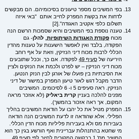
בפי המשיבים מספר טיעונים בסיכומיהם. הם מבקשים
לדחות את בקשת המפרק לחייב אותם "באי איזה
תשלום כלפי אקטיב האגודה".
[2]
טענה נוספת בפי המשיבים והיא שסמכות הרשם הנה
מכוח
פקודת האגודות השיתופיות
,
להלן
- גם
הפקודה, בלבד ואין לאפשר הישענות על טענות מהדין
הכללי לרבות מכוח דיני הנזיקין, וזאת על אף רוחב
היריעה של
סעיף 49
לפקודה. אם כך, וככל שתובעים
מכוח דיני הנזיקין – יש לפרט ולכמת את הנזקים ולציין
את הסיבתיות בין פועלו של אורגן לבין הנזק הנטען.
הדבר מקבל דגש לאור טיעון המפרק במישור של דיני
הנזיקין. ראה סעיפים 5 ו- 6 לסיכומים. המשיבים
מפנים להלכה בעניין
קרית ביאליק
(לא אוזכר מראה
המקום, אך ראה אזכור בהמשך).
המפרק מטיל את כל יהבו על הודאת המשיבים בהליך
הפלילי. אלא שהודאה זו לדעת המשיבים הנה הודאה
בעבירות מס ולא בעבירות פליליות מכוח הדין הכללי.
מי שחטא בהתנהלות עבריינית ואף הורשע בגין כך הוא
המשיב מס' 1 בבקשה המקורית לחיוב לפי סעיף 49 ,