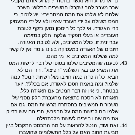
כך אז מדוע הוא נעשה בהסתר? מדוע אותם מקבלי
שכר מעבר למה שקבלו המשיבים בתלושי השכר
שלהם לא שלמו את המס המתחייב?. יש לזכור, כי
המס משולם על ידי העובד עצמו ולא על ידי המעסיק
קרי האגודה. אי לכך כל חיסכון נטען נזקף לטובת
העובדים או בעלי תפקיד שלקחו חלק במזימה
עבריינית זו, כולל המשיבים, ולא לטובת האגודה.
חיובים של האגודה כמעסיקה בעינו עומד ואין לו קשר
למה ששלמו המשיבים או מי מהם.
לטענה שהמשיבים שלמו בסופו של דבר לרשות המס
את המגיע גם בגין תשלומי "הפיצול", הרי הם לא
הביאו כל הוכחה כמה חוייבו מול רשויות המס? כמה
שלמו? ומה באמת חסכו לאגודה, אם בכלל?. יוער
בבטחה, כי אין זה דבר המטיב עם האגודה כלל.
האגודה לא חסכה כתוצאה מהעברת חלק נוסף של
משכורות המשיבים בהסתרה מרשויות המס. גם אם
שלמו הם לרשות המס על ההפרש, הרי הם עשו בדיוק
את מה שהיו חייבים לעשות מלכתחילה.
זאת ועוד, הנטל להראות על מה התבסס התקבול בגין
תביעת החוב האם על כלל התשלומים שהועברו