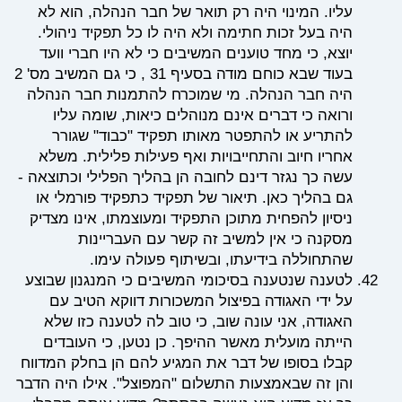
עליו. המינוי היה רק תואר של חבר הנהלה, הוא לא
היה בעל זכות חתימה ולא היה לו כל תפקיד ניהולי.
יוצא, כי מחד טוענים המשיבים כי לא היו חברי וועד
בעוד שבא כוחם מודה בסעיף 31 , כי גם המשיב מס' 2
היה חבר הנהלה. מי שמוכרח להתמנות חבר הנהלה
ורואה כי דברים אינם מנוהלים כיאות, שומה עליו
להתריע או להתפטר מאותו תפקיד "כבוד" שגורר
אחריו חיוב והתחייבויות ואף פעילות פלילית. משלא
עשה כך נגזר דינם לחובה הן בהליך הפלילי וכתוצאה -
גם בהליך כאן. תיאור של תפקיד כתפקיד פורמלי או
ניסיון להפחית מתוכן התפקיד ומעוצמתו, אינו מצדיק
מסקנה כי אין למשיב זה קשר עם העבריינות
שהתחוללה בידיעתו, ובשיתוף פעולה עימו.
לטענה שנטענה בסיכומי המשיבים כי המנגנון שבוצע
על ידי האגודה בפיצול המשכורות דווקא הטיב עם
האגודה, אני עונה שוב, כי טוב לה לטענה כזו שלא
הייתה מועלית מאשר ההיפך. כן נטען, כי העובדים
קבלו בסופו של דבר את המגיע להם הן בחלק המדווח
והן זה שבאמצעות התשלום "המפוצל". אילו היה הדבר