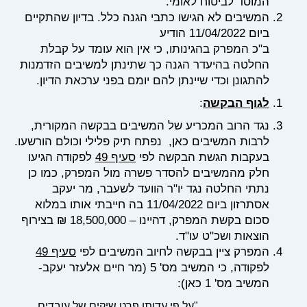
המוסד לביטוח לאומי.
המשיבים לא הגישו כתבי הגנה כלל. בדיון שהתקיים
ביום 11/04/2022 הודיע
ב"כ המפרק בהגינותו, כי אין הוא עומד על קבלת
החלטה בהיעדר הגנה כך שתינתן למשיבים הזדמנות
להתגונן וכדי שיינתן להם יומם בפני ערכאת הדיון.
לגוף הבקשה
:
נגד הרוב המכריע של המשיבים בבקשה המקורית,
לרבות המשיבים כאן, נפתח תיק פלילי וכולם הורשעו.
בעקבות הגשת הבקשה לפי
סעיף 49
לפקודה הגיעו
חלק מהמשיבים להסדר פשרה מול המפרק, כמו כן
נתתי החלטה נגד יו"ר הוועד לשעבר, מר יעקב
אסתרזון ביום 11/04/2022 בה חייבתי אותו במלוא
סכום בקשת המפרק, דהיינו – 18,500,000 ₪ בצירוף
הוצאות ושכ"ט עו"ד.
המפרק ציין בבקשה לחיוב המשיבים לפי
סעיף 49
לפקודה, כי המשיב מס' 5 (מר חיים אלעזר יעקב-
המשיב מס' 1 כאן):
"על פי עדותו פרט שיקים של עובדים