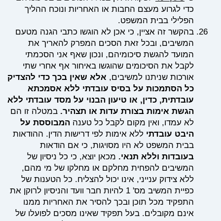
כדי לגרוע מעצם החבות או האחריות ונוכח ההליך
הפלילי בבית המשפט.
בהקשר זה אציין, כי אכן לא הוגשו כתבי הגנה מטעם
המשיבים, ובכל זאת הסכים המפרק להאריך את
המועד להגשת סיכומיהם, ונכון שאף אני הסכמתי
לקבל את הסיכומים שהוגשו באיחור אף אחרי שתי
אורכות שניתנו למשיבים,
אלא שאין בכך כדי להצדיק
כל הסתמכות על בסיס עובדתי ללא אסמכתא
עובדתית, כדין, או טיעון הבנוי על מסד עובדתי ללא
הגשת אימות בצורת עדות או תצהיר.
במטלה זו הם
לא עמדו, ואין מקום לקבל כל טענה
המבוססת על
היבט עובדתי
ללא אימות לפי דרישות הדין. ההודאות
בבית המשפט לא היו מסויגות, כי אם הודאות
בעובדות וללא תנאי.
מכאן יוצא, כי כל ניסיון של
המשיבים להפחית מחלקם או מחלקו של מי מהם,
ללא צידוק ענייני, אינו יכול להצליח. כל הטענות של
כפיית המשיב מס' 1 להיות חבר וועד והניסיון לרוקן את
התפקיד מכל תוכן ובכך להסיר את האחריות ממנו
אינם מקובלים. בעל תפקיד שאינו מסכים לפועלו של