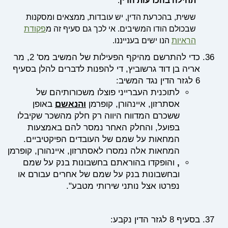
תחילה בהכרעות הדין
.
ששית, בהכרעת הדין, יש עובדות, ממצאים ומסקנות
שבכולם הודו המשיבים. אי לכך גם סעיף זה מ
פקודת
הראיות
הנו ישים בענייננו.
כדי להתרשם מהיקף הפעילות של המשיב מס' 2, מר
אריה בן דוד גרשוביץ, די להפנות לדברים להלן בסעיף
6 לגזר הדין נגד המשיב:
לתוכנית העברייני פוצלו משכורותיהם של
אסתרזון
,
איינהורן
,
קופרמן
והנאשם
באופן
ששכרם המדווח היווה רק חלק מהשכר שקיבלו
בפועל
,
והחלק האחר נמסר להם באמצעות
המחאות על שמם של העובדים הפיקטיביים
.
המחאות אלה נמסרו לאסתרזון
,
איינהורן
,
קופרמן
,
והופקדו בהוראתם בחשבונות בנק על שמם
ובחשבונות בנק על שמם של אחרים עבורם או
נפרטו אצל נותני שירותי מטבע".
בסעיף 8 לגזר הדין נקבע: