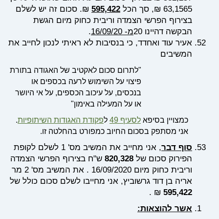
63,1565 ₪, סך הכל
595,422
₪. סכום זה יש לשלם
בצירוף הפרשי הצמדה וריבית כחוק מיום הגשת
הבקשה דהיינו
20.
מ- 16/09/20
אעיר עוד ואחדד, כי בנסיבות לא ראיתי לנכון לחייב את
המשיבים
"לתרום סכום לאקטיב של האגודה בתורת
פיצוי על השימוש לרעה בכספים או
בנכסים, על עיכוב הכספים, על אי היושר
או על המעילה באימון"
כמצויין בסיפא
לסעיף 49
ל
פקודת האגודות השיתופיות
.
אני מסתפק בסכום החיוב כמפורט בהחלטה זו.
סוף דבר
, אני מחייב את המשיב מס' 1 לשלם לקופת
הפירוק סכום של
820,328
ש"ח בצירוף הפרשי הצמדה
וריבית כחוק מיום 16/09/2020 . את המשיב מס' 2 מר
אריה בן דוד גרשוביץ, אני מחייבו לשלם סכום כולל של
₪ .
595,422
אשר להוצאות: