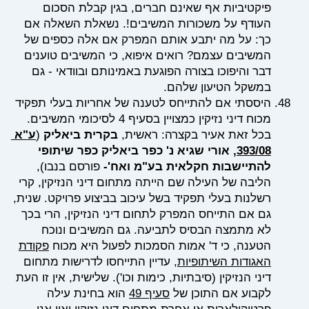
פיקטיביות אף שאינם חברים, בגין קבלת הסכום
העודף על משכורות המשיבים!. נשאלת השאלה אם
כך: על מה יתבע אותם המפרק אם אלה כספים של
המשיבים עצמם? רואים איפוא, כי המשיבים טוענים
דבר והיפוכו בצורה הפוגעת באמינותם ובוודאי - גם
במשקל הטיעון שלהם.
היססתי אם להתייחס לטענה של אחריות בעלי תפקיד
מכוח דיני נזיקין כמצויין בסעיף 4 לסיכומי המשיבים.
בכל זאת אעיר בקצרה: ראשית,
בקרית ביאליק
(
ע"א
393/08
, אורי שגיא נ' כפר ביאליק כפר שיתופי
להתיישבות חקלאית בע"מ ואח'-
פורסם בנבו),
הליבה של העילה שם הייתה מתחום דיני הנזיקין, קרי
רשלנות בעלי תפקיד בשל עיכוב בביצוע פרויקט. שנית,
גם אם התייחס המפרק לתחום דיני הנזיקין, הרי בכך
לא מתמצה הבסיס לתביעה. גם המשיבים ונוכח
הטענה, כי ד' אמות הסמכות לפעול היא מכוח
פקודת
האגודות השיתופיות
, עדיין התייחסו לדרישות מתחום
דיני הנזיקין (סיבתיות, כימות וכו'). שלישית, אין זו העת
לקבוע אם התוכן של
סעיף 49
הוא בחינת עילה