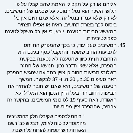
אליהם או רק על תקבולי האמת שהם קבלו על פי
תלושי השכר הוא נטל המוטל על שכמם של המשיבים.
לא רק שלא עמדו בנטל זה, אלא שגם היום אין כל
ביסוס לכך בצורת תחשיב, ראיה או אפילו תצהיר
המאשש סבירות הטענה. יוצא, כי אין כל משקל לטענה
ספקולטיבית זו.
המשיבים טענו עוד, כי בכך שהמפרק התייחס
לתביעות החוב שאושרו והתקבל כסף בגינם היא
הרחבת חזית
כיוון שהטענה לא נטענה בבקשת
המפרק, אלא שאין הדבר נכון. הנושא של החזר
תשלומי תביעות החוב כן צויין בתביעה שהגיש המפרק.
ראה סעיפים 30.ב., 30.ה. ו- 37 לבקשה. המשך
הטענה של המשיבים, היא שאם יש חובה להחזיר את
תביעות החוב הרי בעל הדין הנכון הוא המל"ל ולא
האגודה. ראה סעיף 19 לסיכומי המשיבים. בהקשר זה
אבהיר, שהמפרק ציין מפורשות:
" ביחס לכספים שקיבלו חלק מהמשיבים
מהמוסד לביטוח לאומי, יתבקש כב' רשם
האגודות השיתופיות להורות על השבת