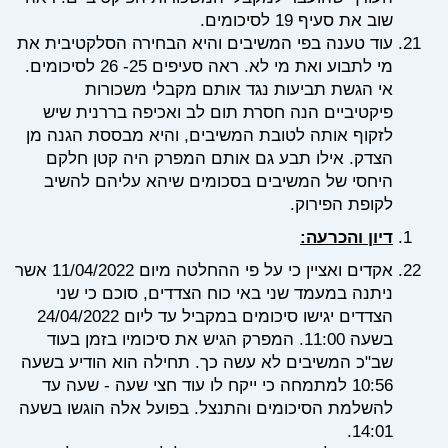
שוב את סעיף 19 לסיכומים.
עוד טענה בפי המשיבים והיא הבחירה הסלקטיבית את
מי לתבוע ואת מי לא. ראה סעיפים 25- 26 לסיכומים.
אי הגשת תביעות נגד אותם מקבלי משכורות
פיקטיביים הנה חסרת תום לב ואכיפה בררנית שיש
לזקוף אותה לטובת המשיבים, והיא מבססת הגנה מן
הצדק. אילו תבע גם אותם המפרק היה קטן חלקם
היחסי של המשיבים בסכומים שיהא עליהם להשיב
לקופת הפירוק.
דיון והכרעה:
אקדים ואציין כי על פי ההחלטה מיום 11/04/2022 אשר
ניתנה במעמד שני באי כוח הצדדים, סוכם כי שני
הצדדים יגישו סיכומים במקביל עד ליום 24/04/2022
בשעה 11:00. המפרק הגיש את סיכומיו בזמן בעוד
שב"כ המשיבים לא עשה כך. תחילה הוא הודיע בשעה
10:56 למתמחה כי ייקח לו עוד חצי שעה - שעה עד
להשלמת הסיכומים והתנצל. בפועל אלה הוגשו בשעה
14:01.