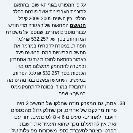
על פי המפורט בגוף האישום, בהתאם
לתוכנית העבריינית אשר פורטה בחלק
הכללי, בין השנים 2009-2005 קיבל
הנאשם
המחאות של האגודה מדי חודש
עבור מוטבים אחרים, שנוספו על משכורתו
המדווחת, בסך של 532,257 ₪ לכל
הפחות, במטרה להפחית במרמה את
התשלום לרשויות המס. הנאשם פעל
כאמור בהתאם לתוכנית שהגה אסתרזון
ובמטרה להתחמק מתשלום מס בגין
הכנסות בסך 532,257 ₪ לכל הפחות.
במעשיו, השתמש הנאשם במרמה ערמה
ותחבולה במזיד ובכוונה להתחמק ממס
במשך 5 שנים".
אמת, גם המפרק מודה שחלקו של המשיב 2 היה
פחות מחלקם של אחרים, וכן שחלק גדול מהכספים
הועברו לאחרים- סעיפים 6 ו- 8 לסיכומים. יחד עם
זאת אין להתעלם מכך שהוא העמיד את חשבונו
הפרטי כצינור להעברת כספי משכורות מפוצלות של