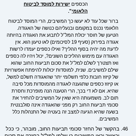
הכספים
ישירות למוסד לביטוח
הלאומי
".
ברור שכל עוד לא יעשו כך המשיבים, הרי המוסד לביטוח
הלאומי נכנס במקומם ובנעליהם כנושה של האגודה.
הטיעון של חוסר יכולת המל"ל לתבוע את האגודה בהיותה
אגודה בפירוק (סעיף 19 לסיכומים) לאו טיעון הוא. אין
לדעת מה יהיה בסוף ההליך? ואילו כספים יעמדו לרשות
האגודה עם מימוש ההליכים השונים?, יכול ויהיו לה כספים
ואז תצטרך לשלם למל"ל את סכום תביעות החוב שהוא
שילם למשיבים. שנית, למוסדות יכולות להיפתח אפשרויות
של קיזוז חובות כלפי תשלומי יתר שהאגודה תשלם למשל,
או קיזוז כספים שתגענה לאגודה מהמוסדות מכל סיבה
שהיא. אם לא די בכך, הרי הטענה הנה מופרכת וחסרת
תום לב. משמעותה היא שאין על המשיבים להחזיר את
סכומי תביעות החוב רק מפני שהאגודה אינה סולבנטית
בשעה שהיא הגיעה למצב זה בעטיה של התנהלות כלל
המשיבים.
בהקשר של החזר סכומי תביעות החוב, מובהר, כי ככל
וכאשר יראו המשיבים כי שלמו למל"ל בחזרה את סכום