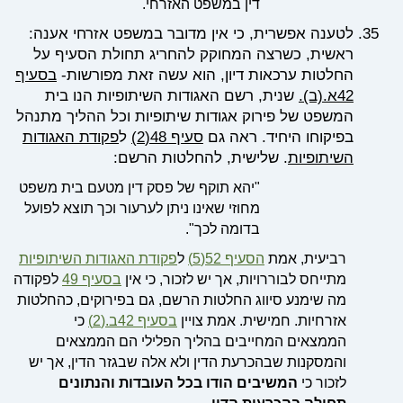
דין במשפט האזרחי
.
לטענה אפשרית, כי אין מדובר במשפט אזרחי אענה:
ראשית, כשרצה המחוקק להחריג תחולת הסעיף על
החלטות ערכאות דיון, הוא עשה זאת מפורשות-
בסעיף
42א.(ב).
שנית, רשם האגודות השיתופיות הנו בית
המשפט של פירוק אגודות שיתופיות וכל ההליך מתנהל
בפיקוחו היחיד. ראה גם
סעיף 48(2)
ל
פקודת האגודות
השיתופיות
. שלישית, להחלטות הרשם:
"יהא תוקף של פסק דין מטעם בית משפט
מחוזי שאינו ניתן לערעור וכך תוצא לפועל
בדומה לכך".
רביעית, אמת
הסעיף 52(5)
ל
פקודת האגודות השיתופיות
מתייחס לבוררויות, אך יש לזכור, כי אין
בסעיף 49
לפקודה
מה שימנע סיווג החלטות הרשם, גם בפירוקים, כהחלטות
אזרחיות. חמישית. אמת צויין
בסעיף 42ב.(2)
כי
הממצאים המחייבים בהליך הפלילי הם הממצאים
והמסקנות שבהכרעת הדין ולא אלה שבגזר הדין, אך יש
לזכור כי
המשיבים הודו בכל העובדות והנתונים