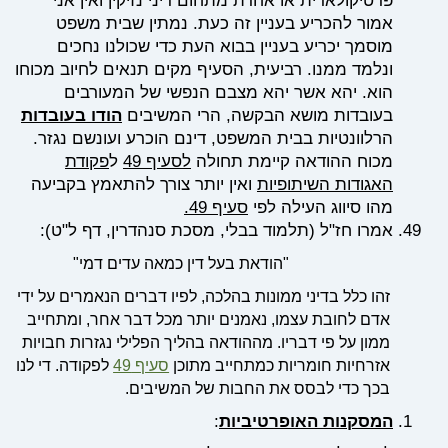
פרטיקולארית או אחרת מתחום דיני נזיקין ואין אני
אמור להכריע בעניין זה כעת. נמתין שבית משפט
מוסמך יכריע בעניין בבוא העת כדי שכולנו נחכים
ונלמד ממנו. רביעית, הסעיף מקים תנאים לחיוב מכוחו
הוא. יהא אשר יהא מצבם הנפשי של המעורבים
בעובדות מושא הבקשה, הרי המשיבים
הודו
בעובדות
הרלוונטיות בבית המשפט, דינם הוכרע ועונשם נגזר.
מכוח ההודאה קיימת תחולה
לסעיף 49
ל
פקודת
האגודות השיתופיות
ואין יותר צורך להתאמץ בקביעה
מהו סיווג העילה לפי
סעיף 49.
אמרו חז"ל (תלמוד בבלי, מסכת סנהדרין, דף ל"ט):
"הודאת בעל דין כמאה עדים דמי"
זהו כלל בדיני ממונות בהלכה, לפיו דברים הנאמרים על ידי
אדם לחובת עצמו, נאמנים יותר מכל דבר אחר, ומתחייב
ממון על פי דבריו. מההודאה בהליך הפלילי נגזרות חבויות
אזרחיות חומריות כמתחייב מתוכן
סעיף 49
לפקודה. די לנו
בכך כדי לבסס את החבות של המשיבים.
המסקנות האופרטיביות
: