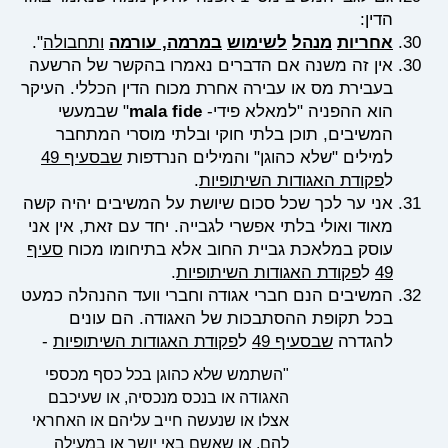
הדין:
אחריות
מנהל
לשימוש
במרמה
,
עורמה
ותחבולה
".
אין זה משנה אם הדברים נאמרו בהקשר של הרשעה
בעבירת מס או עבירה אחרת מכוח הדין הכללי. העיקר
הוא ההפניה "למאלא פידי-
mala fide
" שבמעשי
המשיבים, תוכן בלתי חוקי ובלתי מוסרי המתחבר
למילים "שלא כהוגן" והמילים הנרדפות
שבסעיף 49
ל
פקודת האגודות השיתופיות
.
אני ער לכך שכל סכום שיושת על המשיבים יהיה קשה
מאוד ואולי בלתי אפשרי לגבייה. יחד עם זאת, אין אני
עוסק במלאכת גביית החוב אלא בתיחומו מכוח
סעיף
49
ל
פקודת האגודות השיתופיות
.
המשיבים הנם חברי אגודה וחברי וועד ההנהלה כמעט
בכל תקופת ההסתבכות של האגודה. הם עונים
להגדרה
שבסעיף 49
ל
פקודת האגודות השיתופיות
-
"השתמש שלא כהוגן בכל כסף מכספי
האגודה או בנכס מנכסיה, או שעיכבם
אצלו או שנעשה חייב עליהם או האחראי
להם, או שאשם באי יושר או במעילה