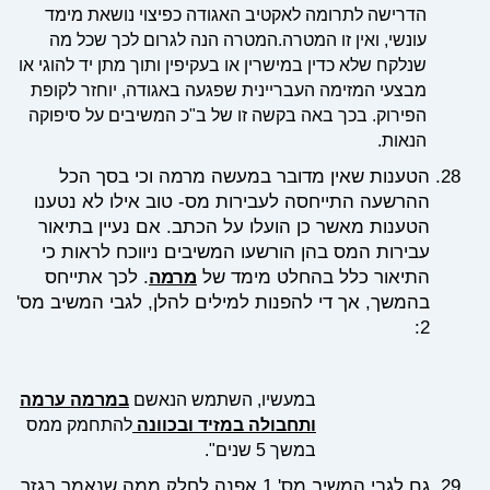
הדרישה לתרומה לאקטיב האגודה כפיצוי נושאת מימד
עונשי, ואין זו המטרה.המטרה הנה לגרום לכך שכל מה
שנלקח שלא כדין במישרין או בעקיפין ותוך מתן יד להוגי או
מבצעי המזימה העבריינית שפגעה באגודה, יוחזר לקופת
הפירוק. בכך באה בקשה זו של ב"כ המשיבים על סיפוקה
הנאות.
הטענות שאין מדובר במעשה מרמה וכי בסך הכל
ההרשעה התייחסה לעבירות מס- טוב אילו לא נטענו
הטענות מאשר כן הועלו על הכתב. אם נעיין בתיאור
עבירות המס בהן הורשעו המשיבים ניווכח לראות כי
התיאור כלל בהחלט מימד של
מרמה
. לכך אתייחס
בהמשך, אך די להפנות למילים להלן, לגבי המשיב מס'
2:
במעשיו, השתמש הנאשם
במרמה ערמה
ותחבולה במזיד ובכוונה
להתחמק ממס
במשך 5 שנים".
גם לגבי המשיב מס' 1 אפנה לחלק ממה שנאמר בגזר