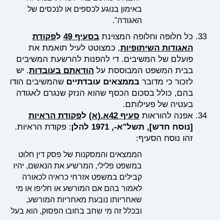
באימון בנוגע לכספים או לנכסים של
האגודה".
כל חלופה וחלופה המצוינת
בסעיף 49
ל
פקודת
האגודות השיתופיות
, כמצוטט לעיל תואמת את
פועלם של המשיבים. די להפנות להרשעת המשיבים
בבית המשפט המבוססת על
הודאתם
בעובדות
. יש
לזכור כי מדובר
בממצאים עובדתיים
שהמשיבים הודו
בהם, כולל בסכום הכסף שהוא הנזק שנגרם לאגודה
בעטיה של פעילותם.
אפנה להוראות
סעיף 42א.(א)
ל
פקודת הראיות
[נוסח חדש], תשל"א-, 1971 להלן
: פקודת הראיות.
זהו נוסח הסעיף:
הממצאים והמסקנות של פסק דין חלוט
במשפט פלילי, המרשיע את הנאשם, יהיו
קבילים במשפט אזרחי כראיה לכאורה
לאמור בהם אם המורשע או חליפו או מי
שאחריותו נובעת מאחריות המורשע,
ובכלל זה מי שחב בחובו הפסוק, הוא בעל