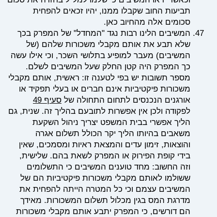
תביעות החוב שקבלו ממנו, יהיו זכאים להפחית
סכומים אלה מהחיוב כאן.
המשיבים הלינו רבות נגד "המחדל" של המפרק בכך
שלא תבע את אותם מקבלי משכורות שלהם (של
המשיבים) מעבר למופיע בתלושי השכר, וכי אילו עשה
כך המפרק היה קטן החלק שעל המשיבים לשלם.
מספר תשובות יש בפי לטענה זו: ראשית, אותם מקבלי
משכורות פיקטיביות אינם חברים או בעלי תפקיד או
אורגנים הנכנסים לתחום התחולה של
סעיף 49
לפקודה ולכן אין אפשרות לתובעם בהליך זה. שנית, גם
הליך אפשרי בבית המשפט יצריך ניהול השקעת
משאבים בהיותו הליך יקר הכולל תשלום אגרה
והוצאות, זימון עדים והמצאת ראיות ומסמכים, שאין
בידי קופת הפירוק או המפרק לשאת בהם. שלישית,
וזה החשוב: מחד טוענים המשיבים כי התשלומים
ששולמו לאותם מקבלי משכורות פיקטיביות הם של
המשיבים עצמם וכי כל המטרה הייתה להפחית את
מדרגת המס בגין מכלול תשלום המשכורות. מאידך
הם דורשים, כי המפרק יתבע אותם מקבלי משכורות