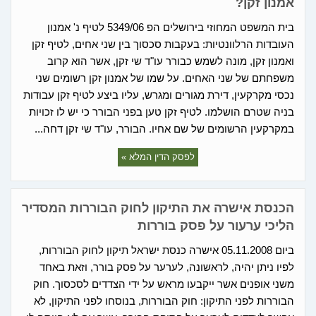
אמנון זקן?
בית המשפט המחוזי בירושלים הפ 5349/06 לטיף נ' אמנון
העובדות הרלוונטיות: בעקבות סכסוך בין שני אחים, לטיף זקן
ואמנון זקן, מונה לשמש כבורר עו"ד שי זקן, אשר הוא קרוב
משפחתם של שני האחים. על שמו של אמנון זקן רשומים שני
נכסי מקרקעין, דירת מגורים ומגרש, עליו ביצע לטיף זקן עבודות
בניה שטרם הושלמו. לטיף זקן טען בפני הבורר כי יש לו זכויות
במקרקעין הרשומים של שם אחיו. הבורר, עו"ד שי זקן דחה...
לפסק הדין המלא »
הכנסת אישרה את התיקון לחוק הבוררות המסדיר
הליכי ערעור על פסק בוררות
ביום 05.11.2008 אישרה כנסת ישראל תיקון לחוק הבוררות,
לפיו ניתן יהיה, לראשונה, לערער על פסק בורר, וזאת באחד
משני אופנים אשר ייקבעו מראש על ידי הצדדים לסכסוך. חוק
הבוררות לפני התיקון: חוק הבוררות, בנוסחו לפני התיקון, לא