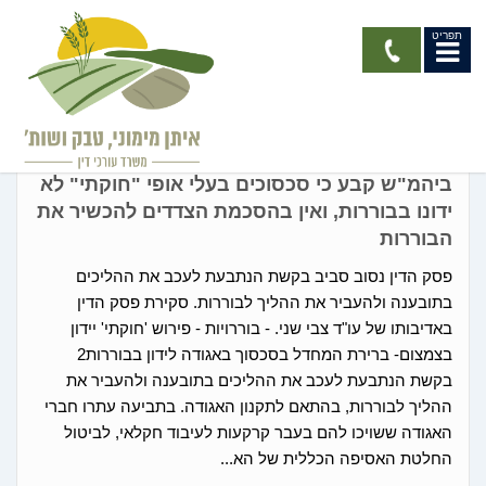
תפריט
גישור / בוררות
ביהמ"ש קבע כי סכסוכים בעלי אופי "חוקתי" לא
ידונו בבוררות, ואין בהסכמת הצדדים להכשיר את
הבוררות
פסק הדין נסוב סביב בקשת הנתבעת לעכב את ההליכים
בתובענה ולהעביר את ההליך לבוררות. סקירת פסק הדין
באדיבותו של עו"ד צבי שני. - בוררויות - פירוש 'חוקתי' יידון
בצמצום- ברירת המחדל בסכסוך באגודה לידון בבוררות2
בקשת הנתבעת לעכב את ההליכים בתובענה ולהעביר את
ההליך לבוררות, בהתאם לתקנון האגודה. בתביעה עתרו חברי
האגודה ששויכו להם בעבר קרקעות לעיבוד חקלאי, לביטול
החלטת האסיפה הכללית של הא...