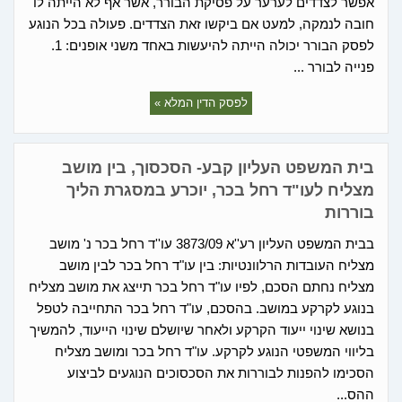
אפשר לצדדים לערער על פסיקת הבורר, אשר אף לא הייתה לו
חובה לנמקה, למעט אם ביקשו זאת הצדדים. פעולה בכל הנוגע
לפסק הבורר יכולה הייתה להיעשות באחד משני אופנים: 1.
פנייה לבורר ...
לפסק הדין המלא »
בית המשפט העליון קבע- הסכסוך, בין מושב
מצליח לעו"ד רחל בכר, יוכרע במסגרת הליך
בוררות
בבית המשפט העליון רע''א 3873/09 עו''ד רחל בכר נ' מושב
מצליח העובדות הרלוונטיות: בין עו"ד רחל בכר לבין מושב
מצליח נחתם הסכם, לפיו עו"ד רחל בכר תייצג את מושב מצליח
בנוגע לקרקע במושב. בהסכם, עו"ד רחל בכר התחייבה לטפל
בנושא שינוי ייעוד הקרקע ולאחר שיושלם שינוי הייעוד, להמשיך
בליווי המשפטי הנוגע לקרקע. עו"ד רחל בכר ומושב מצליח
הסכימו להפנות לבוררות את הסכסוכים הנוגעים לביצוע
ההס...