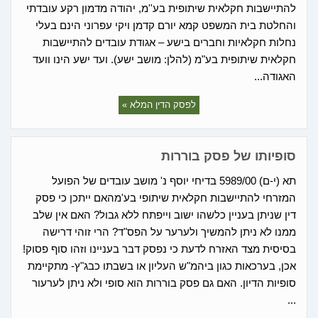
להתיישבות חקלאית שיתופית בע''מ, יהודה מדמון רקע עובדתי
והחלטת בית המשפט קמא יורם קדמן ויקי עפרוני הינם בעלי
נחלות חקלאיות וחברים בישע – אגודת עובדים להתיישבות
חקלאית שיתופית בע"מ (להלן: מושב ישע). ועד ישע הינו וועד
האגודה...
לפסק הדין המלא »
סופיותו של פסק בוררות
תא (י-ם) 5989/00 בדיחי יוסף נ' מושב עובדים של הפועל
המזרחי להתיישבות חקלאית שיתופי בע'מהאם ייתכן כי פסק
דין שניתן בעניין כלשהו ישוב וייפתח ללא גבול? האם אין שלב
ממנו לא ניתן להמשיך ולערער על הפס"ד? הרי זוהי דרישה
בסיסית מצד האזרח לדעת כי נפסק דבר בעניינו וזהו סוף פסוק!
אכן, בערכאות כגון ביהמ"ש העליון או בשבתו כבג"ץ- מתקיימת
סופיות הדיון. האם גם פסק בוררות הוא סופי ולא ניתן לערעור
...