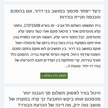
כיצד ייפתר סכסוך במושב בני דרור, אם בהסכם
הוכנסה תניית בוררות
בית המשפט השלום תל אביב- יפו בש''א 173715/08, נחמני
קלע מהנדסים ואח' נ' מיכאל פוקס ואח' כנגד נחמני קלע
מהנדסים, יובל נחמני ורועי קלע, הוגשה תביעה כספית בגין
אחריותם כמפקחי בניה בעת בנית ביתם של מיכאלה ויואל
פוקס במושב בני דרור. בין המשיבים לזוג פוקס נחתם הסכם
הזמנת שירותי ניהול, פיקוח הנדסי ופיקוח בנייה. ההסכם כלל
סעיף בוררות, קרי מחלוקת בין הצדדים תובא להכרעתו של
בורר דו יחיד. טענות ה...
לפסק הדין המלא »
היכול בורר לפסוק תשלום סך הגבוה יותר
מהסכום אותו ביקש התובע? כך קרה במקרה של
מושב נווה ירק, מה דינה של הכרעת הבורר?