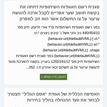
סגנית רשם האגודות השיתופיות דחתה את
בקשת תושב שער אפריים לקבל ארכה להגשת
ערעור על צו התשלום אשר הוא חב למפרק
בפני רשם האגודות השיתופיות עו"ד אורי זליגמן. תיק מס'
440/454/10 ניב וחני אשל נ' קיבוץ ניצנים v\:*
{behavior:url(#default#VML);} o\:*
{behavior:url(#default#VML);} w\:*
{behavior:url(#default#VML);} .shape
{behavior:url(#default#VML);} בפני סגנית רשם האגודות
השיתופיות תיק מס' 1292/241/12 בעניין: בקשה להארכת מועד
להגשת ערעור על צו תשלום זכאי אהרון ת.ז. 052...
לפסק הדין המלא »
האסיפה הכללית של אגודת "אסם הגליל" תצטרך
לבחור את וועד ההנהלה בהליך בחירות