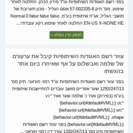
בפני רשם האגודות השיתופיות עו"ד מירון הכהן. החלטה לאחר
שימוע. מס' תיק 57-002335-8 אסם הגליל - מכון תערובת של
מושבי הגליל, אג"ח שיתופית בע"מ. Normal 0 false false false
EN-US X-NONE HE החלטה לאחר שימוע רקע עובדתי:...
לפסק הדין המלא »
עוזר רשם האגודות השיתופיות קיבל את ערעורם
של שלמה ואבשלום על אף שאיחרו ביום אחד
בהגשתו
בפני עוזר רשם האגודות השיתופיות עו"ד רמזי חוראני. תיק מס'
1292/247/13 שער אפריים מושב עובדים להתיישבות שיתופית
בע"מ (בפירוק) ואח' נ' שלמה שער ואח' v\:*
{behavior:url(#default#VML);} o\:*
{behavior:url(#default#VML);} w\:*
{behavior:url(#default#VML);} .shape
{behavior:url(#default#VML);} בפני עוזר רשם האגודות
השיתופיות תיק מס' 1292/247/13 עורך דין רמזי חוראני ...