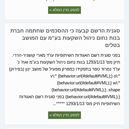
לפסק הדין המלא »
סגנית הרשם קבעה כי ההסכמים שחתמה חברת
בנות נחום ניהול השקעות בע"מ עם המושב
בטלים
בפני סגנית רשם האגודות השיתופיות עו"ד מארי קושניר-הררי.
תיק מס' 1293/1/13 בנות נחום ניהול השקעות בע"מ ואח' נ'
עו"ד נמרוד טפר בתפקידו כמפרק מפעיל של מושב ינון (בפירוק)
v\:* {behavior:url(#default#VML);} o\:*
{behavior:url(#default#VML);} w\:*
{behavior:url(#default#VML);} .shape
{behavior:url(#default#VML);} בפני סגנית רשם האגודות
השיתופיות תיק מס' 1293/1/13 *****...
לפסק הדין המלא »