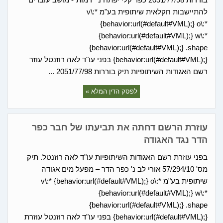
להתיישבות חקלאית שיתופית בע"מ v\:*
{behavior:url(#default#VML);} o\:*
{behavior:url(#default#VML);} w\:*
{behavior:url(#default#VML);} .shape
{behavior:url(#default#VML);} בפני עו"ד לאה רוזנטל עוזר
רשם האגודות השיתופיות תיק בוררות 2051/77/98 ...
לפסק הדין המלא »
עוזרת הרשם דחתה את תביעתו של חבר כפר
הדר נגד האגודה
בפני עוזרת רשם האגודות השיתופיות עו"ד לאה רוזנטל. תיק
מס' 57/294/10 אורי לב נ' כפר הדר – מפעל מים אגודה
שיתופית בע"מ v\:* {behavior:url(#default#VML);} o\:*
{behavior:url(#default#VML);} w\:*
{behavior:url(#default#VML);} .shape
{behavior:url(#default#VML);} בפני עו"ד לאה רוזנטל עוזרת