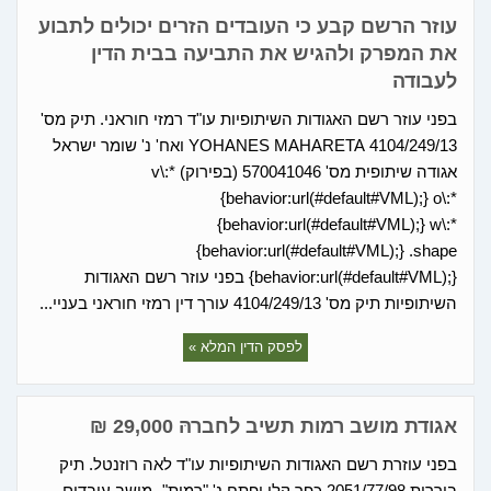
עוזר הרשם קבע כי העובדים הזרים יכולים לתבוע
את המפרק ולהגיש את התביעה בבית הדין
לעבודה
בפני עוזר רשם האגודות השיתופיות עו"ד רמזי חוראני. תיק מס'
4104/249/13 YOHANES MAHARETA ואח' נ' שומר ישראל
אגודה שיתופית מס' 570041046 (בפירוק) v\:*
{behavior:url(#default#VML);} o\:*
{behavior:url(#default#VML);} w\:*
{behavior:url(#default#VML);} .shape
{behavior:url(#default#VML);} בפני עוזר רשם האגודות
השיתופיות תיק מס' 4104/249/13 עורך דין רמזי חוראני בעניי...
לפסק הדין המלא »
אגודת מושב רמות תשיב לחברהּ 29,000 ₪
בפני עוזרת רשם האגודות השיתופיות עו"ד לאה רוזנטל. תיק
בוררות 2051/77/98 כפר קלי יפתח נ' "רמות"- מושב עובדים