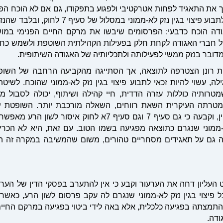
 את התאגיד לפחות אטרקטיבי ולפגוע בתפקודו, גם אם לא הוכח הפס
יצוי בגין נזק לא-ממוני במסלול של סעיף 7 לחוק, ובלבד שהנזק הוכח
דה הוכח כדבעי: הפרסומים שיבשו את מרקם החיים הפנימי במושב
ל חברי האגודה לקחת חלק בפעילות הקהילתית השוטפת ולשמש כחברי
מדובר בנזק ממשי לפעילותה ולתכליותיה של האגודה השיתופית
.
 רונן הצטרפה לתוצאה, אך הסתייגה מהקביעה הרחבה של השופט
ה, עשוי להיות זכאי לתבוע פיצוי בגין נזק לא-ממוני שהוכח. לשיטת
מטרותיה כוללות עזרה הדדית, חיי קהילה ושיתוף, יכולה לסבול מ
טרתה העיקרית השאת רווחים, השאלה מורכבת יותר
.
השופטת יעל
השופט שטיין, וקבעה כי גם סעיף 7 וגם סעיף 7א לחוק
א-ממוני שנגרם כתוצאה מפגיעה בשמו הטוב. עם זאת, היא לא הכרי
 גם על תאגידים מסחריים טהורים, משום שהמשיבה במקרה זה ה
העליון דחה את הערעור וקבע כי אין להתערב בפסקי הדין של הערכ
 פיצוי בגין נזק לא-ממוני שנגרם לה עקב פרסום לשון הרע, כאשר
התמצתה בפגיעה כלכלית, אלא באה לידי ביטוי בפגיעה במרקם החיי
ודה
.