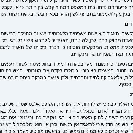
80,000 ש"ח לפי סעיף 7 לחוק איסור לשון הרע, וכן להפיץ תיקון ל
ך ערעוריהם נדחו. בית המשפט המחוזי קבע, בין היתר, כי אין לקב
 בגין נזק לא-ממוני בתביעת לשון הרע. מכאן הוגשה בקשת רשות הער
דים
:
שים, תאגיד הוא ישות משפטית מלאכותית, שאינה מחזיקה ברגשות, ב
אדם מחזיק בהם. לכן, לשיטתם, תאגיד יכול לתבוע פיצוי רק בגין נזק מ
לכלית ממשית. המבקשים הוסיפו כי הכרה בזכותו של תאגיד לתבוע פ
קה מצד תאגידים נגד מבקרים.
ה טענה כי המונח "נזק" בפקודת הנזיקין ובחוק איסור לשון הרע אינו 
ו הטוב, במעמדו הציבורי וביכולתו לקדם את מטרותיו. המשיבה הד
לית, אלא גם קהילתית וחברתית, ולכן פגיעה במרקם היחסים במושב 
בכסף.
:
העליון קבע כי יש לדחות את הערעור. השופט אלכס שטיין, שכתב א
הרע מגדיר "אדם" ככולל גם "יחיד או תאגיד", ולכן תאגיד נכלל ב
הטוב. עוד נקבע כי סעיף 7 לחוק מאפשר פיצוי בגין נזק שהוכח, וכי "נז
י. השופט הדגיש כי לתאגיד אין רגשות, ולכן אין הוא יכול לסבול מעו
 יש אינטרסים לא-ממוניים ממשיים, ובראשם מוניטין, מעמד ציבורי