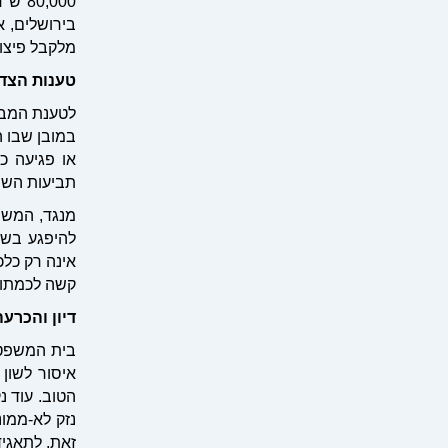
בירושלים, א
מלקבל פיצוי
טענות הצד
לטענת המבק
במובן שבו ה
או פגיעה כ
תביעות השת
מנגד, המשיב
להיפגע בשמ
אינה רק כלכ
קשה לכמתו 
דיון והכרעה
בית המשפט 
איסור לשון 
נזק לא-ממונ
זאת, לתאגיד