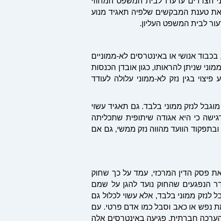
פרסומים. שני הצדדים ערערו לבית המשפט המחוזי
ל את טענת המבקשים שלפיה תאגיד מנוע
עור לבית המשפט העליון
.
כבוד אנושי או באינטרסים לא-ממוניים
מוני שניתן להראותו, כגון אובדן הכנסות
יצוי בגין נזק לא-ממוני עלולה לעודד
מוגבל לנזק ממוני בלבד. גם תאגיד עשוי
גישה כי היא אגודה שיתופית שתכליתה
ובתפקוד הוועד מהווה נזק ממשי, גם אם
ת פסק הדין המרכזי, עמד על כך שחוק
גדר הנפגעים שהחוק נועד להגן על שמם
ק" אינו מוגבל לנזק ממוני בלבד, אלא עשוי לכלול גם
גמת נפש או כאב וסבל כמו אדם פרטי. עם
 והערכה חברתית. פגיעה באינטרסים אלה