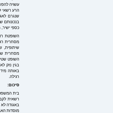
עשויה להפוך
הרע רשאי לתבוע פ
שנגרם לאגו
בנכונותם ש
כספי ישיר, 
השופטת רות
מסחרית רגיל
שיתופית, ש
מסחרית שמ
בגין נזק ל
באותה מידה
רגילה
.
סיכום
:
בית המשפט 
רשאית לקבל
באגודה לא 
מוסדות האג