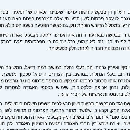
העליון דן בבקשת רשות ערעור שעניינה זכאותו של תאגיד, ובפרט 
הרע, במסלול הדורש הוכחת נזק, גם כאשר הפגיעה בשמו הטוב לא תו
דן בבקשה כבערעור ודחה את הערעור לגופו. נקבע כי אגודה שיתו
ת לפיצוי בגין נזק לא-ממוני, ככל שהוכח כי הפרסומים פגעו במר
ודה ובנכונות חבריה לקחת חלק בפעילותה
.
וסף ואיירין גרנות, הם בעלי נחלה במושב רמת רזיאל. המשיבה הי
 רוב בעלי הנחלות במושב. בין הצדדים התנהל סכסוך ממושך,
סגרת אותו סכסוך פרסמו המבקשים מספר פרסומים נגד גורמים מרכז
לות, ובהן אכיפה סלקטיבית, שימוש בכספי האגודה למטרות לא
טובת מטרות אישיות של חברי הוועד
.
שה נגד המבקשים תביעת לשון הרע לבית משפט השלום בירושלים. ב
לת הנזק, וקבע כי שלושה מתוך ארבעת הפרסומים מהווים לשון ה
בפרסום" או תום הלב. בשלב הנזק נקבע כי האגודה הוכיחה נזקים ב
שב, יצירת שסע בין חברי האגודה ופגיעה במוניטין האגודה. לכן ח