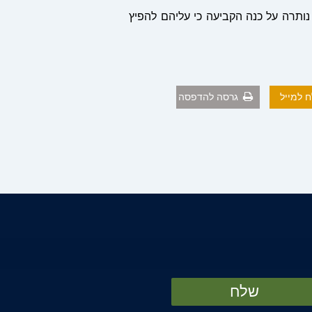
יוב המבקשים לשלם למשיבה פיצוי בסך 80,000 ש"ח, וכן נותרה על כנה הקביעה כי עליהם להפיץ
 למייל
גרסה להדפסה
שלח