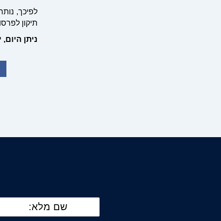
תיקון לפרסו
ניתן היום, י"ח ב