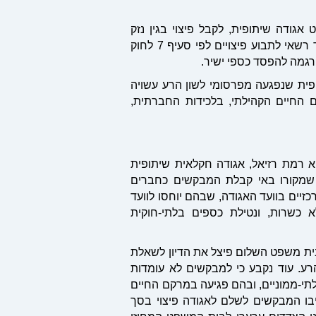
אגודה שיתופית, לקבל פיצוי בגין נזק
לא-ממוני שנגרם לו עקב פרסום לשון הרע. השאלה המרכזית הייתה האם תאגיד רשאי לתבוע פיצויים לפי סעיף 7 לחוק
רגמה להפסד כספי ישיר
.
פית שנפגעה מפרסומי לשון הרע עשויה
קם החיים הקהילתי, בלכידות החברתית,
א רמת רזיאל, אגודה חקלאית שיתופית
 שמקורו באי קבלת המבקשים כחברים
יים בוועד האגודה, שבהם יוחסו לוועד
 כשרות, ונטילת כספים בלתי-חוקית
ית משפט השלום פיצל את הדיון לשאלת
רע. עוד נקבע כי למבקשים לא עומדות
לתי-ממוניים, ובהם פגיעה במרקם החיים
ויבו המבקשים לשלם לאגודה פיצוי בסך