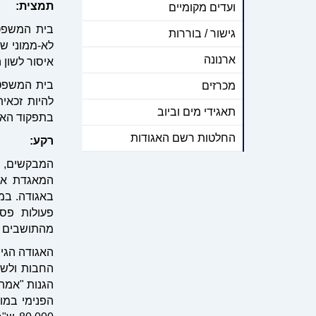
תמצית
:
ועדים מקומיים
בית המשפט 
גישור / בוררות
ארנונה
איסור לשון 
בית המשפט 
מכרזים
להיות זכאי
תאגידי מים וביוב
בתפקוד האג
החלטות רשם האגודות
רקע
:
המבקשים, י
המאגדת את
באגודה. במ
פעולות פסו
מהתושבים ל
האגודה הגי
החבות ולשא
הגנות "אמת 
הפנימי במו