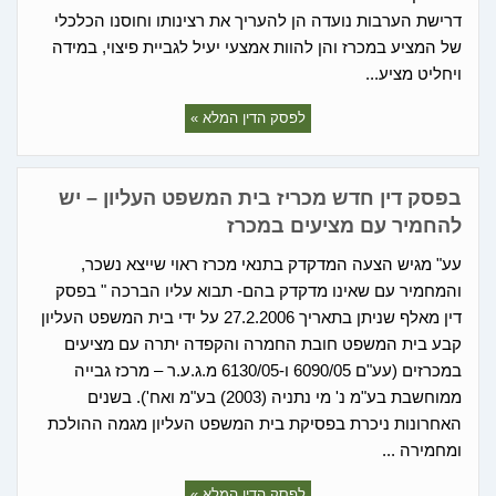
דרישת הערבות נועדה הן להעריך את רצינותו וחוסנו הכלכלי
של המציע במכרז והן להוות אמצעי יעיל לגביית פיצוי, במידה
ויחליט מציע...
לפסק הדין המלא »
בפסק דין חדש מכריז בית המשפט העליון – יש
להחמיר עם מציעים במכרז
עע" מגיש הצעה המדקדק בתנאי מכרז ראוי שייצא נשכר,
והמחמיר עם שאינו מדקדק בהם- תבוא עליו הברכה " בפסק
דין מאלף שניתן בתאריך 27.2.2006 על ידי בית המשפט העליון
קבע בית המשפט חובת החמרה והקפדה יתרה עם מציעים
במכרזים (עע"ם 6090/05 ו-6130/05 מ.ג.ע.ר – מרכז גבייה
ממוחשבת בע"מ נ' מי נתניה (2003) בע"מ ואח'). בשנים
האחרונות ניכרת בפסיקת בית המשפט העליון מגמה ההולכת
ומחמירה ...
לפסק הדין המלא »