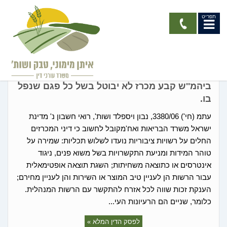
תפריט
מכרזים
ביהמ''ש קבע מכרז לא יבוטל בשל כל פגם שנפל
בו.
עתמ (חי') 3380/06, נבון ויספלד ושות', רואי חשבון נ' מדינת
ישראל משרד הבריאות ואח'מקובל לחשוב כי דיני המכרזים
החלים על רשויות ציבוריות נועדו לשלוש תכליות: שמירה על
טוהר המידות ומניעת התקשרויות בשל משוא פנים, ניגוד
אינטרסים או כתוצאה משחיתות; השגת תוצאה אופטימאלית
עבור הרשות הן לעניין טיב המוצר או השירות והן לעניין מחירם;
הענקת זכות שווה לכל אזרח להתקשר עם הרשות המנהלית.
כלומר, שניים הם הרעיונות העי...
לפסק הדין המלא »