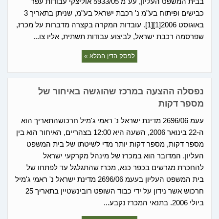
בבית המשפט העליון, עע"מ 5933/05 אוליצקי עבודות עפר
כבישים ופיתוח בע"מ נ' רכבת ישראל בע"מ, שניתן בתאריך 3
באוגוסט 2006[1][1]. עובדות המקרה בקצרה מדברות על מכרז,
שפרסמה רכבת ישראל, לביצוע עבודות תשתית, אליו צו...
לפסק הדין המלא »
נפסלה ההצעה במרכז שהוגשה באיחור של
מספר דקות
עעמ 2696/06 מדינת ישראל נ' ראמי ג'מיל חרכושהתאריך הוא
ה-22 בינואר 2006, השעה היא 12:00 בצהריים, האיחור הוא בין
מספר דקות, מספר דקות יותר מדי לשיטתו של בית המשפט
העליון. המדובר הוא במכרז של מינהל מקרקעי ישראל
להחכרת מגרשים בכפר כנא, מכרז שהתגלגל עד לפתחו של
בית המשפט העליון בעעמ 2696/06 מדינת ישראל נ' ראמי ג'מיל
חרכוש אשר נידון על ידי כבוד השופט רובינשטיין בתאריך 25
ביולי 2006. בתנאי המכרז נקבע...