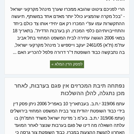
הרי לפניכם ציטוט שהובא ממכרז שערך מינהל מקרקעי ישראל
- "בכל מקרה שהמציע כולל יותר מאדם אחד במשותף, תיעשה
ההתקשרות עמו עפ"י המכרז רק אם יחידי אותו צד כולם ביחד
והתחייבויותיהם כלפי המכרז, הן בערבות הדדית". בתאריך 18
במאי 2006 הוגשה עתירה לבית המשפט המחוזי בתל אביב
עת"מ (ת"א) 2461/05 יעקב וייספיש נ' מינהל מקרקעי ישראל,
בה נתבקשה כבוד השופטת ד"ר דרורה פלפל להכריע האם ...
לפסק הדין המלא »
נפתחה תיבת המכרזים אין פגם בערבות, לאחר
מכן נתגלה, להלן ההשלכות
עתמ 319/06 י.ת.ב. בעבתאריך 10 באפריל 2006 ניתן פסק דין
בידי כבוד השופטת יהודית צור בבית המשפט המחוזי בירושלים
(עתמ 319/06 י.ת.ב. בע"מ נ' מדינת ישראל משרד התמ"ת) בו
עלתה השאלה מה דינו של פגם בערבות שנוצר לאחר המועד
האחרון להגשת ההצעות במכרז. כבוד השופטת צור גרסה כי