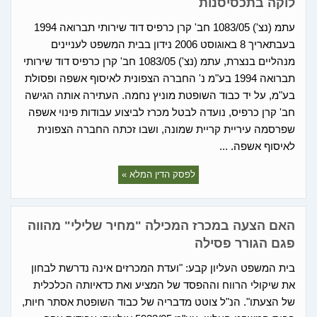
לוקה בתכסיסנות
עתמ (נצ') 1083/05 חב' קרן כרפיס דוד שירותי תברואה 1994
בעבתאריך 8 באוגוסט 2006 נידון בבית המשפט לעניינים
מנהליים בנצרת, עתמ (נצ') 1083/05 חב' קרן כרפיס דוד שירותי
תברואה 1994 בע"מ נ' החברה הצפונית לאיסוף אשפה ופסולת
בע"מ, על יד כבוד השופטת מוניץ נחמה. העתירה אותה הגישה
חב' קרן כרפיס, נועדה לבטל מכרז לביצוע עבודות פינוי אשפה
שפרסמה עיריית קריית שמונה, ושבו זכתה החברה הצפונית
לאיסוף אשפה. ...
לפסק הדין המלא »
האם הצעה במכרז המכילה "מחיר שלילי" מהווה
פגם הגורר פסילה
בית המשפט העליון קבע: "ועדת המכרזים אינה נדרשת לבחון
את שיקולי הרווח וההפסד של המציע ואת כדאיותה הכלכלית
של הצעתו". הנ"ל צוטט מדבריה של כבוד השופטת אסתר חיות,