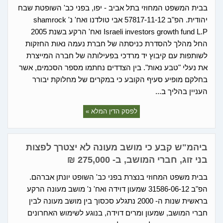
בבית המשפט המחוזי בתל אביב - יפו, בפני כב' השופטת שבח
יהודית. הפ"ב 57817-11-12 אבי טולדנו ואח' נ' shamrock
Israeli investors growth fund L.P ואח' הרקע בשנת 2005
החל מהלך להסדרת כניסתה של חברת נעמה נאות החזקות
לשותפות עם קיבוץ יד מרדכי בפעילותה של חברה המייצרת
את נעלי "טבע נאות". בין הצדדים נחתמו מספר הסכמים, אשר
בחלקם מופיע סעיף הקובע כי במקרים של מחלוקת יבורר
העניין בהליך ב...
לפסק הדין המלא »
ביהמ"ש קבע כי מושב מעונה לא יצטרך לפצות
בני זוג, חברי המושב, ב- 275,000 ₪
בבית משפט המחוזי בנצרת בפני כב' השופט יונתן אברהם.
הפ"ב 31586-06-12 שמעון דוידה ואח' נ' מושב מעונה הרקע
בראשית שנות ה- 2000 נתגלע סכסוך בין מושב מעונה לבין
חברי המושב, שמעון ומרים דוידה, בנוגע לשימוש האחרונים