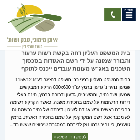
תפריט
גישור / בוררות
בית המשפט העליון דחה בקשת רשות ערעור
והבורר שמונה על ידי רשם האגודות בסכסוך
השכנים באג"ש מעונות עובדים ייכנס לתוקף
בבית המשפט העליון בפני כב' השופט דנציגר רע"א 1158/12
שמעון נהיר נ' גדעון ברמץ עו"ד 800x600 הרקע המבקשים,
שמעון ושר נהיר, והמשיבים, גדעון ודרורה ברמץ, הינם בעלי
דירות הרשומות על שמם בחכירת משנה, כאשר הקרקע רשומה
בחכירה ראשית ע"ש אגודה לשיכון. דירתם של נהיר נרשמה זה
לא מכבר אצל רשם המקרקעין על שמם בחכירה ראשית. ברמץ
טוענים, כי נהיר גרמו נזק לדירתם במסגרת שיפוצים שעשו בד...
לפסק הדין המלא »