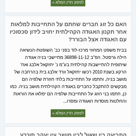
לפסק הדין המלא »
האם כל זוג חברים שחתם על התחייבות למלאות
אחר תקנון האגודה הקהילתית יחויב לידון סכסוכיו
עם האגודה אצל הבורר?
בבית משפט המחוזי מרכז-לוד בפני כב' השופטת-הנשיאה
הילה גרסטל. הפ"ב 36898-11-12 מתיישבי בניה אגודה
שיתופית להתיישבות קהילתית בע"מ נ' יחזקאל אלבג ואח'
הרקע בשנת 2010 רכשו יחזקאל וורד אלבג בית בהרחבה של
מושב בניה, וחתמו על התחייבות בלתי חוזרת שלפיה הם
מבקשים להתקבל כחברים באגודה הקהילתית מושב בניה. כמו
כן, חתמו בני הזוג על התחייבות שלפיה הם ימלאו את הוראות
והחלטות מוסדות האגודה ומסרו...
לפסק הדין המלא »
התביעה בין שאול לבין מושב עין יעקב תוכרע