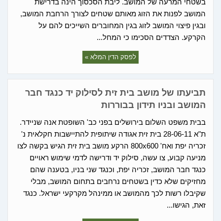
בשטחי המרעה של המושב. ליבת הסכסוך הינה בדרישת
המושב לפנות את הזוג מאותם שטחים לצורך הרחבת המושב,
ובגין פיצוי המושב לזוג בגין המחוברים השייכים להם על
הקרקע. הצדדים הסכימו כי המחל...
לפסק הדין המלא »
תביעתו של מושב בית זית לסילוק יד כנגד חבר
המושב ובניו תידון בבוררות
בבית משפט השלום בירושלים בפני כב' השופטת אנה שניידר.
ת"א 28-06-11 בית זית אגודה שיתופית להתיישבות חקלאית נ'
זכריה יפת ואח' 800x600 הרקע מושב בית זית הגיש בקשה לצו
מניעה קבוע, צו עשה, סילוק יד ודרישה לדמי שימוש ראויים
כנגד חבר המושב, זכריה יפת, וכנגד שני בניו, בטענה שהם
מחזיקים שלא כדין בשטחים נרחבים בתחום המושב, מבלי
שקיבלו רשות לכך מהמושב או ממינהל מקרקעי ישראל. כנגד
זאת, הגישו...