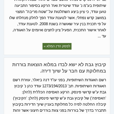
שיתופית בע"מ נ' עודד שיטרית ואח' הרקע בסיפור התביעה
טוען עודד, כי ציון ביצע השתלטות על "שטח מריבה" המצוי
במושב קדש נפתלי, אשר לטענת עודד הפך לחלק מנחלתו שלו
על פי תכנית בנין עיר שאושרה בשנת 2008. לטענת עודד,
לאחר אישור התכנית, הפעיל ציון לחצים ואיומים על האגודה,
עד ...
לפסק הדין המלא »
קיבוץ גבת לא ישא לבדו במלוא הוצאות בוררות
במחלוקת עם חבר על שיוך דירה.
רשם האגודות השיתופיות, בפני עו"ד דנה ביאלר, עוזרת רשם
האגודות השיתופיות. תב' 1273/194/2013 עודד כהן נ' קיבוץ
גבת ע"ש קדושי פינסק. הרקע האסיפה הכללית (להלן:
'האסיפה') של קיבוץ גבת ע"ש קדושי פינסק (להלן: 'הקיבוץ')
קיבלה החלטה לפיה כל מחלוקת בעניין שיוך הדירות בקיבוץ
תתברר בדרך של בוררות בפני צוות בוררים חיצוני אשר זהות