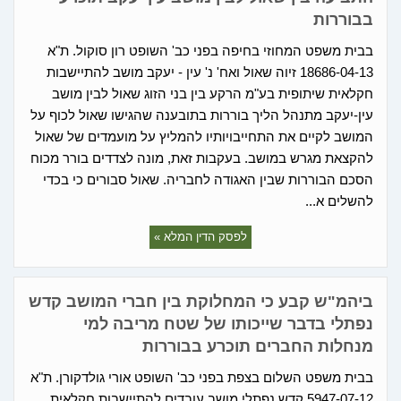
בבוררות
בבית משפט המחוזי בחיפה בפני כב' השופט רון סוקול. ת"א
18686-04-13 זיוה שאול ואח' נ' עין - יעקב מושב להתיישבות
חקלאית שיתופית בע"מ הרקע בין בני הזוג שאול לבין מושב
עין-יעקב מתנהל הליך בוררות בתובענה שהגישו שאול לכוף על
המושב לקיים את התחייבויותיו להמליץ על מועמדים של שאול
להקצאת מגרש במושב. בעקבות זאת, מונה לצדדים בורר מכוח
הסכם הבוררות שבין האגודה לחבריה. שאול סבורים כי בכדי
להשלים א...
לפסק הדין המלא »
ביהמ"ש קבע כי המחלוקת בין חברי המושב קדש
נפתלי בדבר שייכותו של שטח מריבה למי
מנחלות החברים תוכרע בבוררות
בבית משפט השלום בצפת בפני כב' השופט אורי גולדקורן. ת"א
5947-07-12 קדש נפתלי מושב עובדים להתיישבות חקלאית