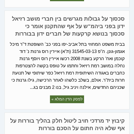
סכסוך על גבולות מגרשים בין חברי מושב רזיאל
ידון בפני ביהמ"ש על אף שהתקנון אומר כי
סכסוך בנושא קרקעות של חברים ידון בבוררות
בבית משפט המחוזי בתל אביב-יפו בפני כב' השופטת ד"ר מיכל
אגמון-גונן. ה"פ 31545-03-13 (ת"א) איירין רוס גרנות נ' דוד
קוכמן ואח' הרקע בשנת 2008 רכשו איירין רוס ויוסף גרנות
נחלה במושב רמת רזיאל וחתמו על טופס בקשה להצטרפות
כחברים באגודה השיתופית רמת רזיאל כפר שיתופי של תנועת
חרות בית"ר. אולם, בשלב כלשהו לאחר הרכישה, גילו גרנות כי
שכניהם החדשים, אילנה ויניב גיל, בנו 2 מבנים בג...
לפסק הדין המלא »
קיבוץ יד מרדכי חויב ליטול חלק בהליך בוררות על
אף שלא היה חתום על הסכם בוררות