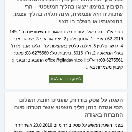
הקיבוץ במימון ייצוגו בהליך המשפטי – הרי
שזכות זו היא עצמאית, אינה תלויה בהליך עצמו,
בתוצאותיו או בשלב בו מצוי
בפני עו"ד דנה ביאלר עוזרת רשם האגודות השיתופיות תב' 149-
62-2019 בעניין: 1. אמנון פלטין 2. יאיר גור אבי 3. יעל גור אבי
4. גרשון פלטין 5. אילנה פלטין באמצעות עו"ד גלעד אבני מרח'
בעלי המלאכה 2, ת"ד 5015, נתיבות טל': 08-6275560; פקס:
08-6275561; דוא"ל: office@giladavni.co.il התובעים; ובעניין:
קיבוץ משמרות בא...
לפסק הדין המלא »
השגה על פסק בוררות, שעניינו חובת תשלום
מסי אגודה בזמן הליך משפטי אשר מטרתו סיום
החברות באגודה
בפניי השגת המשיג על פסק בורר מיום 29.8.2018 אשר דחה