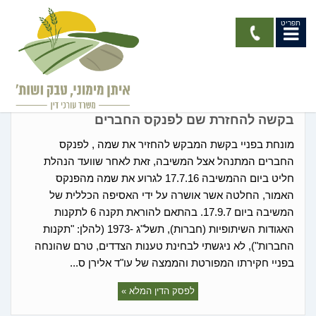
תפריט
החלטות רשם האגודות
בקשה להחזרת שם לפנקס החברים
מונחת בפניי בקשת המבקש להחזיר את שמה , לפנקס
החברים המתנהל אצל המשיבה, זאת לאחר שוועד הנהלת
חליט ביום ההמשיבה 17.7.16 לגרוע את שמה מהפנקס
האמור, החלטה אשר אושרה על ידי האסיפה הכללית של
המשיבה ביום 17.9.7. בהתאם להוראת תקנה 6 לתקנות
האגודות השיתופיות (חברות), תשל"ג -1973 (להלן: "תקנות
החברות"), לא ניגשתי לבחינת טענות הצדדים, טרם שהונחה
בפניי חקירתו המפורטת והממצה של עו"ד אלירן ס...
לפסק הדין המלא »