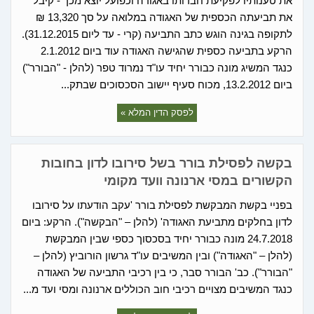
את טענותיו לפקיעת חברותו באגודה וכפועל יוצא מכך - קיבל
את תביעתה הכספית של האגודה במלואה על סך 13,320 ₪
לתקופה בגינה הוגש כתב התביעה (קרי - עד ליום 31.12.2015).
הרקע בתביעה כספית שהגישה האגודה עוד ביום 2.1.2012
כנגד המשיג מונה כבורר יחיד עו"ד נמרוד טפר (להלן - "הבורר")
ביום 13.2.2012, מכוח סעיף יישוב הסכסוכים שבתק...
לפסק הדין המלא »
בקשה לפסילת בורר בשל סירובו לדון בחובות
הקשורים במסי ארנונה וועד מקומי
בפניי בקשת המבקשת לפסילת בורר 'עקב הודעתו על סירובו
לדון בחלקים מתביעת האגודה' (להלן – "הבקשה"). הרקע: ביום
24.7.2018 מונה כבורר יחיד בסכסוך כספי שבין המבקשת
(להלן – "האגודה") ובין המשיבים עו"ד גרשון הורוביץ (להלן –
"הבורר"). כב' הבורר סבר, כי בין רכיבי התביעה של האגודה
כנגד המשיבים מצויים רכיבי חוב הכוללים ארנונה ומסי ועד מ...