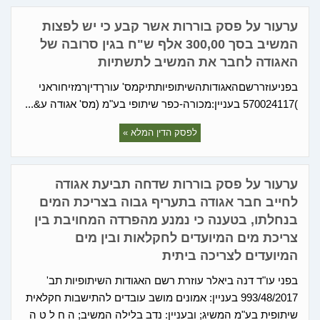
ערעור על פסק בוררות אשר קבע כי יש לפצות
המשיב בסך 300,00 אלף ש"ח בגין סרובה של
האגודה לחבר את המשיב לתשתיות
‏בפני‏עוזר‏רשם‏האגודות‏השיתופיות‏‏‏‏‏‏‏‏‏‏‏‏‏‏‏‏‏‏‏‏‏‏‏‏‏‏‏‏‏‏תיק‏מס'‏ עורך‏דין‏רמזי‏חוראני ‏ ‏
)570024117 בעניין:‏מכורה-כפר שיתופי בע"מ (מס' אגודה ‏‏‏‏‏‏‏‏‏‏‏‏‏ע&...
לפסק הדין המלא »
ערעור על פסק בוררות שדחה תביעת אגודה
לחייב חבר אגודה בתעריף גבוה בצריכת המים
בנחלתו, בטענה כי נמנע מהפרדה המחויבת בין
צריכת מים המיועדים לחקלאות ובין מים
המיועדים לצריכה ביתית
בפני עו"ד דנה ביאלר עוזרת רשם האגודות השיתופיות תב'
993/48/2017 בעניין: אמונים מושב עובדים להתישבות חקלאית
שיתופית בע"מ המשיג; ובעניין: נדב בלילה המשיב; ה ח ל ט ה