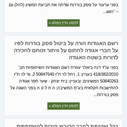
בפני ערעור על פסק בוררות שדחה את תביעת המשיג (להלן גם
– "האג...
לפסק הדין המלא »
רשם האגודות הורה על ביטול פסק בוררות לפיו
על חברי אגודה לחתום על וויתור זכותם לחכירה
לדורות בשטח האגודה
בפני עו"ד דנה ביאלר עוזרת רשם האגודות השיתופיות תב'
418/382/2010 בעניין: 1. רחל לוי ת"ז 50847540 2. גד לוי ת"ז
50840263 המשיגים; ובעניין: בית יצחק - שער חפר אגודה
להתישבות חקלאית בע"מ המשיבה; ה ח ל ט ה בפני השגה על
פסק בוררות...
לפסק הדין המלא »
ככל שקיימת לחבר הקיבוץ הזכות להשתתפות