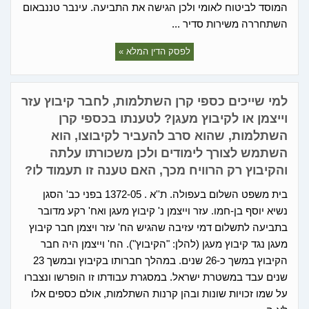
המוסד לביטוח לאומי ולכן הגישה את התביעה. עינבר טננבאום
השתחררה משירות סדיר ...
לפסק הדין המלא »
למי שייכים כספי קרן השתלמות, לחבר קיבוץ עזר
וייצמן או לקיבוץ מעגן? לטענתו בכספי קרן
השתלמות, שהוא סרב להעביר לקיבוצו, הוא
השתמש לצורך לימודים ולכן משכורתו עלתה
והקיבוץ רק הרוויח מכך, האם טענה זו תעמוד לו?
בית משפט השלום בעפולה. ת''א . 1372-05 בפני כב' הסגן
נשיא יוסף בן-חמו. עזר וייצמן נ' קיבוץ מעגן ואח' רקע מדובר
בתביעה לתשלום דמי עזיבה שהגיש הח' עזר ויצמן חבר קיבוץ
מעגן נגד קיבוץ מעגן (להלן: "הקיבוץ"). הח' וייצמן היה חבר
הקיבוץ במשך כ-26 שנים. במהלך חברותו בקיבוץ ובמשך 23
שנים עבד במשטרת ישראל. במסגרת עבודתו זו הופרשו ונצברו
על שמו זכויות שונות ובהן קרנות השתלמות, אולם כספים אלו