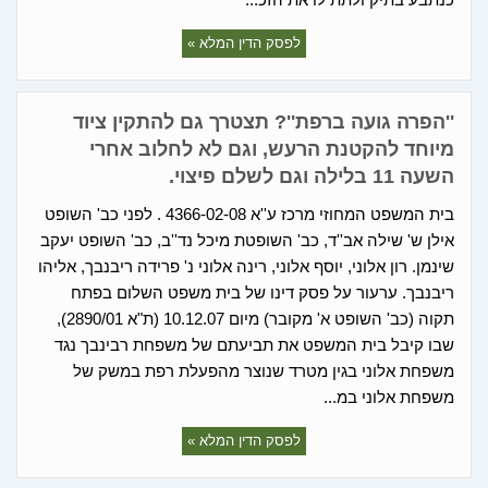
לפסק הדין המלא »
''הפרה גועה ברפת''? תצטרך גם להתקין ציוד
מיוחד להקטנת הרעש, וגם לא לחלוב אחרי
השעה 11 בלילה וגם לשלם פיצוי.
בית המשפט המחוזי מרכז ע''א 4366-02-08 . לפני כב' השופט
אילן ש' שילה אב''ד, כב' השופטת מיכל נד''ב, כב' השופט יעקב
שינמן. רון אלוני, יוסף אלוני, רינה אלוני נ' פרידה ריבנבך, אליהו
ריבנבך. ערעור על פסק דינו של בית משפט השלום בפתח
תקוה (כב' השופט א' מקובר) מיום 10.12.07 (ת"א 2890/01),
שבו קיבל בית המשפט את תביעתם של משפחת רבינבך נגד
משפחת אלוני בגין מטרד שנוצר מהפעלת רפת במשק של
משפחת אלוני במ...
לפסק הדין המלא »