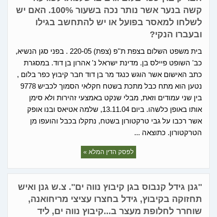
קשה בנער אשר נותר נכה בשעור 100%. האם יש
לשלחו למאסר בפועל או יש להתחשב בגילו
ובעברו הנקי?
בית משפט השלום בצפת ת''פ (צפת) 220-05 . בפני סגן הנשיא,
כב' השופט פיילס בן. מדינת ישראל נ' אהרון בן דוד. במסגרת
כתב האישום אשר הוגש כנגד מר בן דוד חבר קיבוץ כפר בלום ,
נטען הוא מתח כבל מתכת בשטח חקלאי הסמוך לכביש 9778
בין שני עמודים וזאת, מבלי שנקט באמצעי זהירות ולא סימן
אותו באופן כלשהו. ביום 13.11.04, שלמה אטיאס ובנו אופק
אשר רכבו על גבי טרקטורון בשטח, נתקלו בכבל והועפו מן
הטרקטורון. כתוצאה ...
לפסק הדין המלא »
''גנן גידל קנבוס בגן קיבוץ נווה ים''. צ.ש גנן ואיש
תחזוקה בקיבוץ, גידל בחצרו עציצי מריחואנה,
שוחרר לחלופת מעצר ב...קיבוץ נווה ים, ליד