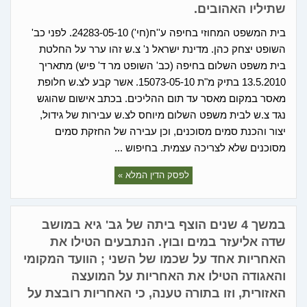
שתיליו האהובים.
בית המשפט המחוזי בחיפה ע''ח(חי') 24283-05-10. לפני כב'
השופט יצחק כהן. מדינת ישראל נ' צ.ש זהו ערר על החלטת
בית משפט השלום בחיפה (כב' השופט מר ד' פיש) מתאריך
13.5.2010 בתיק מ"ת 15073-05-10. אשר קבע לצ.ש חלופת
מאסר במקום מאסר עד תום ההליכים. בכתב אישום שהוגש
נגד צ.ש לבית משפט השלום מיוחס לצ.ש עבירות של גידול,
יצור והכנת סמים מסוכנים, וכן עבירה של החזקת סמים
מסוכנים שלא לצריכה עצמית. בחיפוש ...
לפסק הדין המלא »
במשך 4 שנים הוצף ביתה של גב' גיא במושב
שדה אליעזר במים ובוץ. הנתבעים הטילו את
האחריות אחד על שכמו של השני ; הוועד המקומי
והאגודה הטילו את האחריות על המועצה
האזורית, וזו בתורה טענה, כי האחריות רובצת על