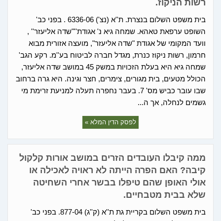
רשות הניקוז.
בית משפט השלום בנצרת. ת''א (נצ') 6336-06 . בפני כב'
השופט ערפאת טאהא. שמחה גיא נ' אגודת''"שדה אליעזר'' ,
וועד המקומי של אגודת "שדה אליעזר", מועצה אזורית מבוא
חרמון, רשות ניקוז כנרת, מגדל חברה לביטוח בע''מ. רקע הגב'
שמחה גיא היא בעלת הזכויות במשק 45 במושב שדה אליעזר,
הכולל מטעים, בית מגורים, צימרים, חצר וגינה. היא גרה ברחוב
שבו עובר כביש מס' 7. בעבר נחפרה תעלה למניעת זרימת מי
גשמים לנחלה, אך ה...
לפסק הדין המלא »
ממה קיבלו העובדים הזרים במושב אורות קלקול
קיבה? האם הפרה הייתה לא ראויה לאכילה או
אולי האופן שהם טיפלו בבשר אחרי השחיטה
שלא בבית מטבחיים.
בית משפט השלום בקריית גת ת''א (ק''ג) 877-04. בפני כב'