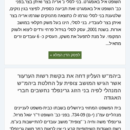
השופט איל באומגרט. בני לסלי נ' אריה בצר ואיתן בצר.בפני
כב' השופט איל באומגרט זאת תביעה כספית, לפיצוי בגין נזקים,
שלטענת בני לסלי נגרמו לו כתוצאה מהנזקים שגרמו אריה בצר
ואיתן בצר לעובדיו. בני לסלי, הינו בעל משק חקלאי במושב
אורות. בשנת 2001, עסק לסלי בגידול פרחי ורדים ליצוא ולשוק
המקומי. על מנת לתפעל את משקו, העסיק כ- 6 עובדים זרים
מתאיל...
לפסק הדין המלא »
ביהמ"ש העליון דחה את בקשת רשות הערעור
אשר הגיש המושב צופית על החלטת ביהמ"ש
המנהלי לפיה בני הזוג גרינפלד נחשבים חברי
האגודה
בית המשפט המחוזי בירושלים בשבתו כבית-משפט לעניינים
מנהליים עמ''נ (י-ם) 734-09. בפני כב' השופט ד''ר יגאל מרזל.
גרינפלד משה וחיה נ' ''צופית'' מושב עובדים להתיישבות בע''מ.
רשם האגודות השיתופיות קבע כי אין לראות במר משה גרינפלד