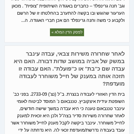
וגב' חנה גרינפלד – כחברים באגודה השיתופית "צופית" . מכאן
הערעור שהוגש ובו בקשה להתערב בהחלטתו זו של הרשם
ולקבוע כי משה וחנה גרינפלד הם אכן חברי האגודה. ה...
לפסק הדין המלא »
לאחר שחרורה משירות צבאי, עבדה עינבר
במשק של אביה במושב שדות דבורה. האם היא
עבדה שם כ''בת'' או כ''פועלת''. האם עבודה זו
תזכה אותה במענק של חייל משוחרר לעבודה
מועדפת?
בית הדין האזורי לעבודה בנצרת. ב''ל (נצ') 2733-09. בפני כב'
השופטת עידית איצקוביץ. טננבאום נ' המוסד לביטוח לאומי
עינבר טננבאום טענה כי היא עבדה במשך שישה חודשים,
לאחר שחרורה משירות סדיר בצה"ל ולכן היא זכאית למענק
לחייל משוחרר. עינבר ביקשה לקבל מענק לחייל משוחרר אשר
עובד בעבודה נדרשת/מועדפת זכאי לה. היא נדחתה על ידי