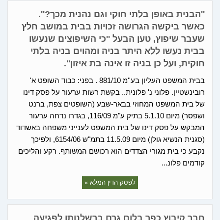
''הבנית באופן בלתי חוקי וגם נהנית מכך?''.
כאשר ביקשה הגרושה זכויות בבית במושב חלץ
שעבר שיפוץ, טען הבעל ''כי השיפוצים שנעשו
בבית נעשו ללא היתר בניה ומהוים בניה בלתי
חוקית, ועל כן בניה זו אינה בת איזון''.
בבית המשפט העליון בע''מ 881/10 . בפני: כבוד השופט א'
רובינשטיין. פלוני נ' פלונית.. בקשת רשות ערעור על פסק דינו
של בית המשפט המחוזי בבאר-שבע (השופטים צפת, ברנט
ושפסר) מיום 5.1.10 בתיק ע"מ 116/09, בגדרו נדחה ערעור
המבקש על פסק דינו של בית המשפט לענייני משפחה באשדוד
(סגנית הנשיא גולן) מיום 11.5.09 בתמ"ש 6154/06, ולפיכך
נקבע כי בית מגורי הצדדים הוא רכושם המשותף. רקע והליכים
קודמים פלונ...
לפסק הדין המלא »
חבר קיבוץ כפר בלום גרם ברשלנותו לפגיעה