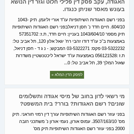
האגודה, עקב פסק דין פלילי חלוט וגזר דין הנושא
בעונש מאסר שניתן כנגדו.
בפני רשם האגודות השיתופיות עו"ד אורי זליגמן. תיק 1043-
604/10. חיים חדד נ' חסן דניאלבפני רשם האגודות השיתופיות
תיק מספר 1043/604/10 בעניין: חיים חדד, ת.ז: 57351702
באמצעות ב"כ עו"ד דודו זהבי רח' יגאל אלון 120, תל אביב טל:
03-5322232 פקס: 03-5322271 המבקש; - נ ג ד - חסן דניאל,
ת.ז :056121528 באמצעות עו"ד ישראל ליכטנשטיין משדרות
שאול המלך 39, תל אביב טל: 0...
לפסק הדין המלא »
מי רשאי לדון בחוב של מיסי אגודה ותשלומים
שונים? רשם האגודות? בורר? בית המשפט?
בפני עוזר רשם האגודות השיתופיות עורך דין רמזי חוראני. תיק
מס' 3507/163/10. עמוס אורון, נעמי אורון נ' משתכני רגבה
2000 בפני עוזר רשם האגודות השיתופיות תיק מס'