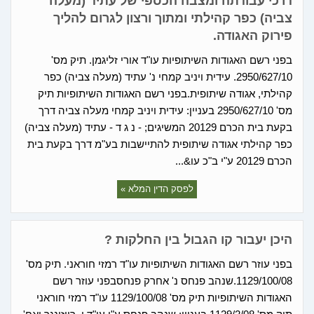
דרכי עבודתה ומצבה הכספי של עתיד (מעלה
צביה) כפר קהילתי ומתוך ורצון לגרום להליך
פירוק האגודה.
בפני רשם האגודות השיתופיות עו"ד אורי זליגמן. תיק מס'
2950/627/10. עידית ויניב קמחי נ' עתיד (מעלה צביה) כפר
קהילתי, אגודה שיתופית.בפני רשם האגודות השיתופיות תיק
מס' 2950/627/10 בעניין: עידית ויניב קמחי מעלה צביה דרך
בקעת בית הכרם 20129 המשיגים; - נ ג ד - עתיד (מעלה צביה)
כפר קהילתי אגודה שיתופית להתיישבות בע"מ דרך בקעת בית
הכרם 20129 ע"י ב"כ עו&...
לפסק הדין המלא »
היכן יעבור קו הגבול בין החלקות ?
בפני עוזר רשם האגודות השיתופיות עו"ד רמזי חוראני. תיק מס'
1129/100/08.שנהב פנחס נ' אחרק פנחסבפני עוזר רשם
האגודות השיתופיות תיק מס' 1129/100/08 עו"ד רמזי חוראני