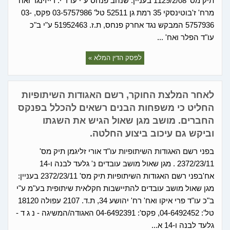
תיק מס' 1129/2/08 בעניין: שנהב פנחס ע"י עו"ד י. רייזינגר ואח'
מרח' ז'בוטינסקי 35 רמת גן 52511 טל' 03-5757986 פקס, 03-
5757936 המבקש נגד אחרק פנחס, ת.ז. 51952463 ע"י ב"כ
עו"ד הפלר ואח' ...
לפסק הדין המלא »
לאחר המלצת החוקר, רשם האגודות השיתופיות
החליט כי משפחות הבנים רשאים להכלל בפנקס
החברים. מושב מגן שאול הגיש את השגתו
וביקש גם עיכוב ביצוע החלטה.
בפני רשם האגודות השיתופיות עו"ד אורי זליגמן תיק מס'
2372/23/11 . מגן שאול מושב עובדים נ' גלעד לבנה ו-14
אח'בפני רשם האגודות השיתופיות תיק מס' 2372/23/11 בעניין:
מגן שאול מושב עובדים להתיישבות חקלאית שיתופית בע"מ ע"י
ב"כ עו"ד פרי איקו ואח' רח' יהושע 34, ת.ד. 2107 עפולה 18120
טל': 04-6492452, פקס': 04-6492391 האגודה/המשיגה - נ ג ד -
גלעד לבנה ו-14 א...