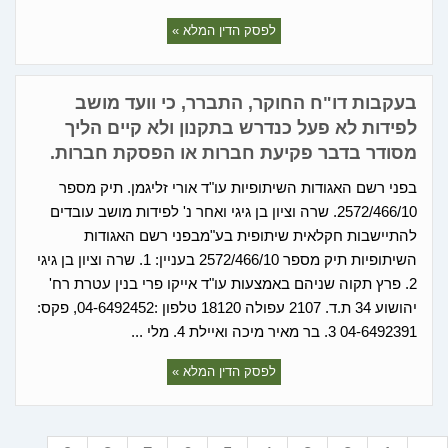
לפסק הדין המלא »
בעקבות דו"ח החוקר, התברר, כי וועד מושב
לפידות לא פעל כנדרש בתקנון ולא קיים הליך
מסודר בדבר פקיעת חברות או הפסקת חברות.
בפני רשם האגודות השיתופיות עו"ד אורי זליגמן. תיק מספר
2572/466/10. שרה וציון בן גיגי ואחר נ' לפידות מושב עובדים
להתיישבות חקלאית שיתופית בע"מבפני רשם האגודות
השיתופיות תיק מספר 2572/466/10 בעניין: 1. שרה וציון בן גיגי
2. פרץ תקוה שניהם באמצעות עו"ד אייקו פרי בנין עטרת רח'
יהושוע 34 ת.ד. 2107 עפולה 18120 טלפון :04-6492452, פקס:
04-6492391 3. בר מאיר מיכה ואיילת 4. מלי ...
לפסק הדין המלא »