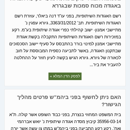
באגודה מכוח סמכות שבגררא
רשם האגודות השיתופיות, בפני עו"ד דנה ביאלר, עוזרת רשם
האגודות השיתופיות. תב' 3363/31/2012, גיורא עפגין נ'
מתיישבי אמנון- ישוב קהילתי כפרי אגודה שיתופית בע"מ. רקע
במזכירות רשם האגודות השיתופיות התקבלה בקשת אגודת
מתיישבי אמנון למינוי בורר בהתבסס על סעיף יישוב הסכסוכים
שבתקנון האגודה, באשר לתביעה כספית המבוססת על חוב
לכאורה של גיורא. גיורא הגיש בקשה לעיון חוזר על ההחלטה
להעביר את ביר...
לפסק הדין המלא »
האם ניתן לחשוף בפני ביהמ"ש פרטים מהליך
הגישור?
בית המשפט המחוזי בנצרת, בפני כבוד השופט אשר קולה. ת"א
35956-03-14 קיבוץ מסדה אגודה שיתופית נ' יואש אברהמי
ואח'. רקע רקע התביעה בפני ביהמ"ש במתן צו עשה אשר יורה