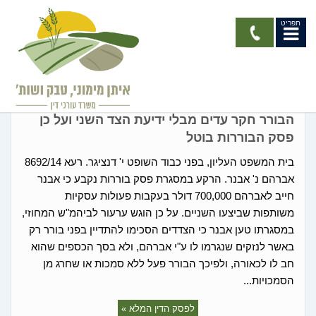
תפריט
גישור / בוררות
הבורר חקר עדים מבלי ידיעת הצד השני ועל כן
פסק הבוררות בוטל
בית המשפט העליון, בפני כבוד השופט י' דנציגר. רעא 8692/14
אברהם נ' אבנר. הרקע במסגרת פסק בוררות נקבע כי אבנר
חייב לאברהם 700,000 דולר בעקבות פעולות עסקיות
משותפות שביצעו השניים. על כן הוגש ערעור לביהמ"ש המחוזי,
במסגרתו טען אבנר כי הצדדים הסכימו להתדיין בפני בורר רק
באשר לנזקים שנגרמו לו ע"י אברהם, ולא בסך הכספים שהוא
חב לו לכאורה, ולפיכך הבורר פעל ללא סמכות או שחרג מן
הסמכויות...
לפסק הדין המלא »