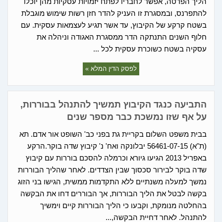
הליך הפרטה, אפשר לחבריו לפתח יזמויות עסקיות מהן יוכלו
להתפרנס, ובמסגרת זו העניק להדר חזן רשות שימוש מוגבלת
בשטח קרקע של הקיבוץ, עד אשר תגיע לעצמאות עסקית. עם
חלוף השנים התנתקה הדר ממסגרת האגודה וניהלה את
עסקיה בשטח כשוכרת עסקית לכל ...
לפסק הדין המלא »
התביעה כנגד הקיבוץ תמשיך להתנהל בבוררות,
על אף שזו נמשכת כבר מספר שנים
בבית משפט השלום בקריית גת בפני כב' השופט אור אדם. תא
(ת"א) 56461-07-15 יבלונקה ואח' נ' קיבוץ שדה בוקר.הרקע
באפריל 2013 הגיעו גיורא וכרמלה להסכם בוררות עם קיבוץ
שדה בוקר לבירור סכסוך שבין הצדדים. לאחר שהליך הבוררות
נמשך למעלה משנתיים ללא התקדמות ממשית, הגישו בני הזוג
בקשה לבטל את הליך הבוררות, אך הבוררים דחו את הבקשה
בהחלטה מנומקת, וקבעו כי הליך הבוררות קיים וימשיך
להתנהל. לאחר דחיית הבקשה,...