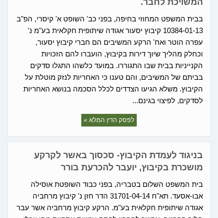
המשויכת לחבר.
בבית המשפט המחוזי בחיפה, בפני כב' השופט א' קיסרי, הפ"ב
10384-01-13 קיבוץ יסעור אגודה שיתופית חקלאית בע"מ נ'
עפרה הוטר ואח' הרקע המשיבים הם חברי קיבוץ יסעור,
וכחלק מהליך שיוך דירות בקיבוץ, הועברו להם הזכויות
הקנייניות בבית שבו התגוררו. במועד כלשהו התגלו סדקים
בביתם של המשיבים, והם טענו כי האחריות לנזק מוטלת על
הקיבוץ. משלא הגיעו הצדדים לכלל הסכמה בנושא האחריות
לסדקים, לפיצוי בגינם...
לפסק הדין המלא »
בניגוד לעמדת הקיבוץ- סכסוך באשר לקרקע
מושכרת בקיבוץ, יועבר להכרעת בורר
בית המשפט השלום בטבריה, בפני כבוד השופטת אוסילה
אבו-אסעד. תא"ח 31701-04-14 הדר חזן נ' קיבוץ מרחביה
אגודה שיתופית חקלאית בע"מ. הרקע קיבוץ מרחביה אשר עבר