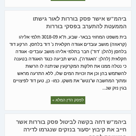
ביהמ"ש אישר פסק בוררות לאור גישתו
הממעטת להתערב בפסקי בוררות
בית משפט המחוזי בבאר- שבע, ת"א 3018-09 תלמי אליהו
(קראוזה) מושב עובדים אגודה חקלאית נ' דוד בלחסן. הרקע דוד
בלחסן (להלן: 'דוד') חבר בתלמי אליהו מושב עובדים- אגודה
חקלאית (להלן: 'האגודה'), הגיש תביעה כנגד האגודה בטענה
כי נטלה ממנו את חלקות המקרקעין שניתנה לו הרשות
להשתמש בהן וכן את זכויות המים שלו, ללא התרעה מראש
ומתוך המחשבה ש"נטש" את משקו. כמו- כן, טען דוד לפיצויים
בגין נזק שנ...
לפסק הדין המלא »
ביהמ"ש דחה בקשה לביטול פסק בוררות אשר
חייב את קיבוץ יסעור בנזקים שנגרמו לדירה