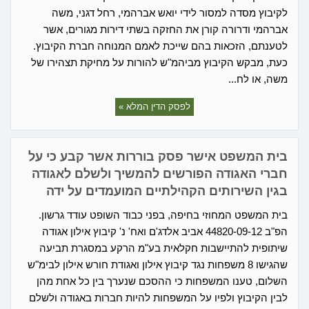
לקיבוץ מסדה למסור לידי יואש אברהמי, רחל דגני, משה
אברהמי ודרורה קורן את החזקה בשתי דירות מגורים, אשר
לטענתם, הזכאות בהם שייכת לאמם המנוחה חברת הקיבוץ.
כעת, מבקש הקיבוץ מביהמ"ש להורות על מחיקת תצהירו של
משה, או לח...
לפסק הדין המלא »
בית המשפט אישר פסק בוררות אשר קבע כי על
חברי האגודה הפורשים להמשיך ולשלם לאגודה
בגין השירותים הקהילתיים המועמדים על ידה
בית המשפט המחוזי בחיפה, בפני כבוד השופט עודד גרשון.
הפ"ב 44820-09-12 אביב אלדג'ם ואח' נ' קיבוץ אילון אגודה
שיתופית להתיישבות חקלאית בע"מ הרקע במסגרת תביעה
שהגישו 8 משפחות נגד קיבוץ אילון ואגודת חורש אילון לבימ"ש
השלום, טענו המשפחות כי ההסכם שנערך בין כל אחת מהן
לבין הקיבוץ ולפיו על המשפחות להיות חברות באגודה ולשלם