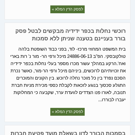
לפסק הדין המלא »
רוכשי נחלות בכפר ידידיה מבקשים לבטל פסק
בורר בעניינם בטענה שניתן ללא סמכות
בית המשפט המחוזי מרכז- לוד, בפני כבוד השופטת בלהה
טולקובסקי. הפ"ב 24886-06-13 מיכל ורפי הר- מור נ' רות בארי
ואח'.הרקע במהלך עשור מכרו מספר בעלי נחלות בכפר ידידיה
את זכויותיהם לרוכשים, ביניהם מיכל ורפי הר-מור, כאשר נכרת
הסכם נפרד בין כל מוכר נחלה לרוכש. בין הקונים והמוכרים
התגלע סכסוך בנוגע לזכאות לקבלת כספי מכירת מניות חברת
תנובה, לאורו פנו הצדדים לוועדת ערר, שקבעה כי המחלוקות
יעברו לבוררו...
לפסק הדין המלא »
בסמכות הבורר לדון בשאלת מועד פקיעת חברות