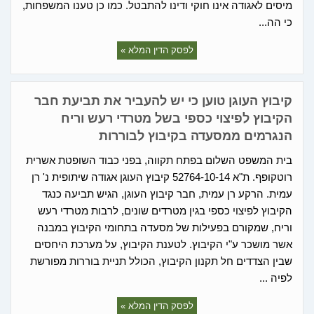
מיסים לאגודה אינו חוקי ודינו להתבטל. כמו כן טענו המשפחות,
כי הה...
לפסק הדין המלא »
קיבוץ העוגן טוען כי יש להעביר את תביעת חבר
הקיבוץ לפיצוי כספי בשל מטרדי רעש וריח
הנגרמים ממסעדה בקיבוץ לבוררות
בית המשפט השלום בפתח תקווה, בפני כבוד השופטת אשרית
רוטקופף. ת"א 52764-10-14 קיבוץ העוגן אגודה שיתופית נ' רן
עמית. הרקע רן עמית, חבר קיבוץ העוגן, הגיש תביעה כנגד
הקיבוץ לפיצוי כספי בגין מטרדים שונים, לרבות מטרדי רעש
וריח, שמקורם בפעילות של מסעדה בתחומי הקיבוץ במבנה
אשר מושכר ע"י הקיבוץ. לטענת הקיבוץ, על מערכת היחסים
שבין הצדדים חל תקנון הקיבוץ, הכולל תניית בוררות מפורשת
לפיה ...
לפסק הדין המלא »