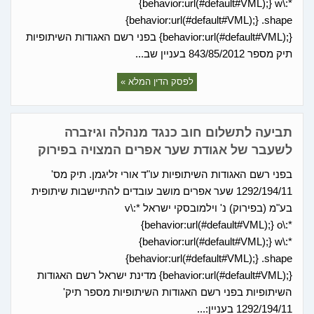
{behavior:url(#default#VML);} w\:*
{behavior:url(#default#VML);} .shape
{behavior:url(#default#VML);} בפני רשם האגודות השיתופיות
תיק מספר 843/85/2012 בעניין שב...
לפסק הדין המלא »
תביעה לתשלום חוב כנגד מנהלה וגיזברה
לשעבר של אגודת שער אפרים המצויה בפירוק
בפני רשם האגודות השיתופיות עו"ד אורי זליגמן. תיק מס'
1292/194/11 שער אפרים מושב עובדים להתיישבות שיתופית
בע"מ (בפירוק) נ' וילמובסקי ישראל v\:*
{behavior:url(#default#VML);} o\:*
{behavior:url(#default#VML);} w\:*
{behavior:url(#default#VML);} .shape
{behavior:url(#default#VML);} מדינת ישראל רשם האגודות
השיתופיות בפני רשם האגודות השיתופיות מספר תיק'
1292/194/11 בעניין:...