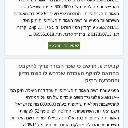
להתיישבות קהילתית בע"מ 800x600 מדינת ישראל רשם
האגודות השיתופיות - החלטה לפי סעיף 52 לפקודת האגודות
השיתופיות בפניעוזר רשם האגודות השיתופיות תיק מס'
2563/241/11 עורך דין רמזי חוראני ב ע נ י ן : 1. קאטי קרנר,
ת.ז. 017330713 2. ברנרד קרנר, ת.ז. 069551018 ...
לפסק הדין המלא »
קביעת ע. הרשם כי שכר הבורר צריך להיקבע
בהתאם להיקף העבודה שנדרש לו לשם הדיון
וההכרעה בתיק
בפני עוזרת רשם האגודות השיתופיות עו"ד דנה ביאלר. תיק מס'
---/208/11 פלוני נגד מושב עובדים של הפועל המזרחי
להתיישבות חקלאית שיתופית בע"מ 800x600 מדינת ישראל
רשם האגודות השיתופיות - החלטה לפי סעיף 52 לפקודת
האגודות השיתופיות בפני עו"ד דנה ביאלר עוזרת רשם האגודות
השיתופיות ומנהלת מחלקת הבוררויות תיק מס'208/11/----