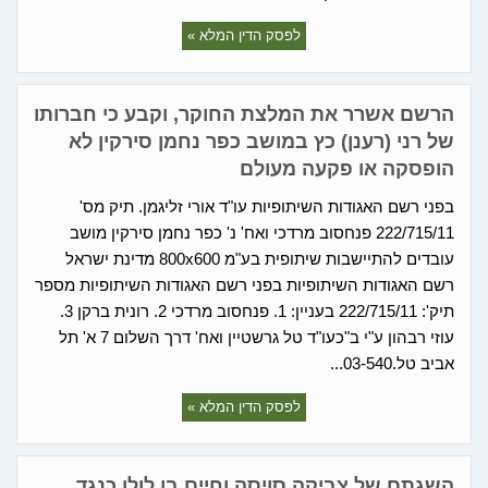
לפסק הדין המלא »
הרשם אשרר את המלצת החוקר, וקבע כי חברותו
של רני (רענן) כץ במושב כפר נחמן סירקין לא
הופסקה או פקעה מעולם
בפני רשם האגודות השיתופיות עו"ד אורי זליגמן. תיק מס'
222/715/11 פנחסוב מרדכי ואח' נ' כפר נחמן סירקין מושב
עובדים להתיישבות שיתופית בע"מ 800x600 מדינת ישראל
רשם האגודות השיתופיות בפני רשם האגודות השיתופיות מספר
תיק': 222/715/11 בעניין: 1. פנחסוב מרדכי 2. רונית ברקן 3.
עוזי רבהון ע"י ב"כעו"ד טל גרשטיין ואח' דרך השלום 7 א' תל
אביב טל.03-540...
לפסק הדין המלא »
השגתם של צביקה סויסה וחיים בן לולו כנגד