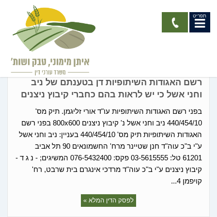
תפריט
החלטות רשם האגודות
רשם האגודות השיתופיות דן בטענתם של ניב
וחני אשל כי יש לראות בהם כחברי קיבוץ ניצנים
בפני רשם האגודות השיתופיות עו"ד אורי זליגמן. תיק מס'
440/454/10 ניב וחני אשל נ' קיבוץ ניצנים 800x600 בפני רשם
האגודות השיתופיות תיק מס' 440/454/10 בעניין: ניב וחני אשל
ע"י ב"כ עוה"ד חנן שטיינר מרח' החשמונאים 90 תל אביב
61201 טל: 03-5615555 פקס: 076-5432400 המשיגים; - נ ג ד -
קיבוץ ניצנים ע"י ב"כ עוה"ד מרדכי אינגרם בית שרבט, רח'
קויפמן 4...
לפסק הדין המלא »