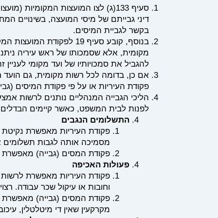
סעיף 133(ג) לצו המועצות המקומיות (מ
דיני גבייתם של מיסי המועצה, בשינויים המחו
בקשר לגביית המיסים.
בנוסף, קובע סעיף 19 לפקודת 
מקומית, אלא שסמכותו של ראש עיריה ניתנת
להגביל את סמכויותיו של ועד מקומי לעניין 
אם כן, בדומה לכל רשות מקומית, גם הועד רש
פקודת העיריות או על פי פקודת המיסים (גב
הליכי הגבייה המנהליים נותנים לרשות אמצעי
לפנות לבית המשפט, כאשר קיימים הבדלים בי
התשלומים הנגבים
פקודת העיריות מאפשרת נקיטת הל
מסמיכה אותה לגבות תשלומים אח
פקודת המסים (גבייה) מאפשרת ג
פעולות האכיפה
פקודת העיריות מאפשרת לרשות לנק
וחובות או עיקול שכר עבודה. רצו
פקודת המסים (גבייה) מאפשרת נק
מקרקעין שאין די מיטלטלין, עיכו