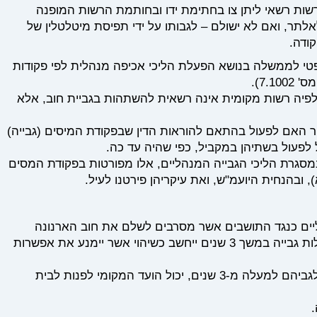
מים אלה, ראש הרשות רשאי ליתן צו בחתימת ידו ובחותמת הרשות המופנה
אלתר, ואם לא ישולם – לגבותו על ידי תפיסת מיטלטלין של
ודה.
יועץ המשפטי לממשלה בנושא הפעלת הליכי אכיפה מנהלית לפי פקודות
7.).
ה לפיה רשות מקומית אינה רשאית להשתהות בגביית חוב, אלא
ר האם לפעול בהתאם להוראות הדין שבפקודת המיסים (גבייה)
ל לפעול בשתיהן במקביל, כפי שהיה עד כה.
מסגרת הליכי הגבייה המנהליים, אלו מפורטות בפקודת המסים
הליים כנגד התושבים אשר מסרבים לשלם את חוב הארנונה
שלהם, ועליו לקחת בחשבון, כי אי ביצוע פעולות גבייה במשך 3 שנים ייחשב כשיהוי אשר יימנע את אפשרות
יחד עם זאת, בכל הנוגע לחובות אשר חלפו לגביהם למעלה מ-3 שנים, יכול הועד המקומי לפנות לבית