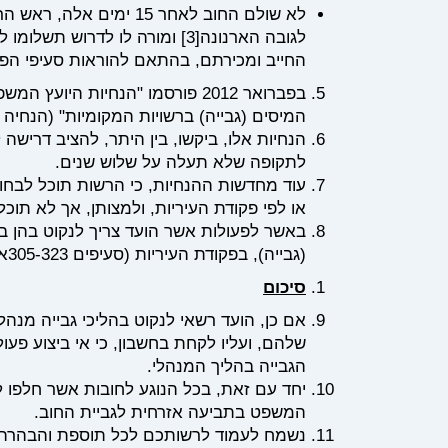
לא שולם החוב לאחר 15 י
לגובה הארנונה
[3]
ומורה לו לדרוש תשלומו ל
החייב ומכירתם, בהתאם להוראות סעיפי הפק
בפברואר 2012 פורסמו "הנחיות ה
המיסים (גבייה) ברשויות המקומיות" (הנחיה מס' 1002
הנחיות אלו, ביקשו, בין היתר, להציב דריש
לתקופה שלא תעלה על שלוש שנים.
עוד מחדשות ההנחיות, כי הרשות תוכל לבחו
או לפי פקודת העיריות, ולמצותן, אך לא תוכ
באשר לפעולות אשר הועד צריך לנקוט בהן ב
(גבייה), בפקודת העיריות (סעיפים 305-323א), ובהנחית היועמ"ש, ואת עיקריהן פירטנו לעיל.
סיכום
אם כן, הועד רשאי לנקוט בהליכי גבייה מנ
הגבייה בהליך המנהלי.
המשפט בתביעה אזרחית לגביית החוב.
נשמח לעמוד לרשותכם לכל תוספת והבהרה.