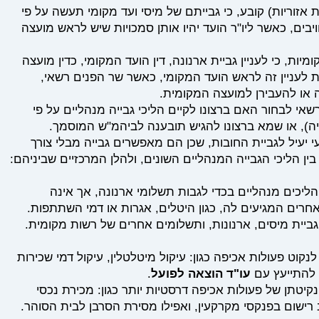
ועצות אזוריות) קובע, כי גבייתם של מיסי ועד מקומי תעשה על פי
יבים, כאשר ליו"ר הועד יהיו אותן סמכויות שיש לראש מועצה
המועצות המקומיות, כי לעניין גביית ארנונה, דין הועד המקומי, כדין מועצה
 לעניין זה לראש הועד המקומי, כאשר שר הפנים רשאי,
זה או להעבירן למועצה המקומית.
אי לבחור האם ברצונו לקיים הליכי גבייה מנהליים על פי
ייה), או שמא ברצונו להגיש תובענה לביהמ"ש המוסמך.
 יעיל לגביית החובות, שכן הם מאפשרים גבייה מבלי צורך
ן הליכי הגבייה המנהליים השונים, ולהלן המרכזיים שביניהם:
יכים מנהליים בכדי לגבות תשלומי ארנונה, אך אינה
רים המגיעים לה, כגון היטלים, אגרות או דמי השתתפות.
ביית מיסים, ארנונות, ותשלומים אחרים של רשות מקומית.
וט פעולות אכיפה כגון: עיקול מיטלטלין, עיקול דמי שכירות
י להתייעץ עם
עו"ד הוצאה לפועל
.
יטתן של פעולות אכיפה דרסטיות יותר כגון: מכירת נכסי
ב רישום בפנקסי מקרקעין, ואפילו מסירת הסרבן לבית הסוהר.