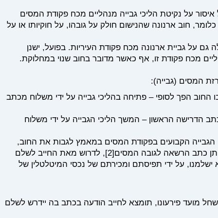
 איסור על נקיטת הליכי גבייה מנהליים מכח פקודת המסים
כלומר, חוב ארנונה שהנישום חולק על גובהו, על חוקיותו או על
גם על גביית ארנונה מכח פקודת העיריות. בפועל, ישנן
הליים מכח פקודת זו, אף כאשר מדובר בחוב שנוי במחלוקת.
זת המסים (גבייה):
2 ימים מהמועד שבו החוב הפך לסופי – פתיחה בהליכי גבייה על ידי משלוח מכתב
עד משלוח מכתב הדרישה הראשון – המשך הליכי הגבייה על ידי משלוח
 הגבייה הקבועים בפקודת המסים במאמץ לגבות את החוב,
יתן כתב הרשאה לגובה המסים
[2]
, לדרוש מאת החייב לשלם
 ישלמנו, על ידי תפיסתם ומכירתם של נכסי המיטלטלין של
א שולם תוך 15 ימים מיום שחל מועד פירעונו, תומצא לחייב הודעה בכתב בה יידרש לשלם