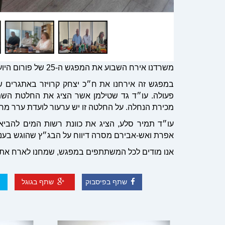
משרדנו אירח השבוע את המפגש ה-25 של פורום היועצים המשפטיים באגודות שיתופיות.
במפגש זה אירחנו את ח״כ יצחק קרויזר באתגרים ש
פעולה
.
עו״ד
גד שטילמן
אשר הציג את החלטת השמא
מכירת הנחלה. על החלטה זו יש ערעור לועדת ערר מחו
עו״ד תמיר סלע, הציג את כוונת רשות המים להביא
אפרת ואש-אבירם מסרה דיווח על הבג״ץ שהוגש בעניי
אנו מודים לכל המשתתפים במפגש, שמחנו לארח את
שתף בפיסבוק
שתף בגוגל