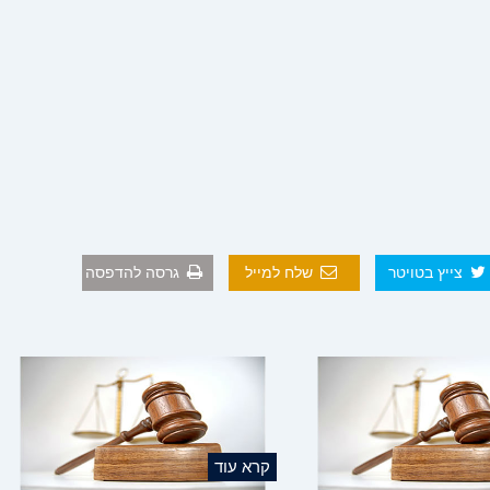
צייץ בטויטר
שלח למייל
גרסה להדפסה
קרא עוד