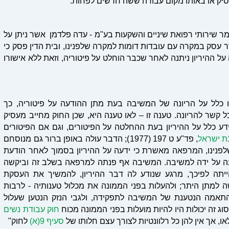
סיק או באותו מקום עבודה ששה חדשים לפחות."
) 285-09 פרופ' אריאל בן עמר שירותי רפואת שיניים והשקעות בע"מ - עדה פלדמן אשר ניתן על
הדין הארצי (פורסם בנבו ביום 28.12.10), אשר עסק במקרה עם עובדות דומות למקרה שלפנינו, ובית הדין פסק כי
ל ההיריון ניתנה לאחר שכבר הוחלט על פיטוריה, וזאת ללא אישורו
 כלל על הריונה של המשיבה בעת מתן ההודעה על פיטוריה, כך
קשר להריונה. טענה זו – לאו טענה היא, שכן החוק מחייב מעסיק
דע כלל על ההיריון בעת ההחלטה על הפיטורים, וגם אם הפיטורים
, פד"ע ט 197 (1977); הדבר עולה באופן ברור גם מנוסחם
פנינו, המרפאה מאשרת כי ידעה על ההיריון בסמוך לאחר הודעת
נה על ידה למשיבה. המשיבה אף פנתה למרפאה בשלב זה וביקשה
תה לפיכך, מרגע שנודע לה דבר ההיריון, להמשיך את העסקת
למתן היתר; ולהעלות בפני הממונה את מכלול טענותיה - לרבות
 ההתאמה הנטענת של המשיבה לתפקידה, ולגבי הנזק הנטען שעלול
זה יכולות היו להיות מועלות בפני הממונה מכוח
חוק עבודת נשים
 אך אין להן כל רלוונטיות לצורך עצם חלותו של
סעיף 9(א)
לחוק"