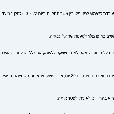
3. כל האמור לעיל, הוביל את המעסיקה לזמן את העובדת לשימוע לפני פיטורין אשר התקיים ביום 13.2.22 (להלן:" מועד
הודיע לעובדת על פיטוריה, וזאת לאחר ששקלה לעומק את כלל הטענות שהועלו
6. במכתב הפיטורין נכתב לעובדת כי תקופת ההודעה המוקדמת הינה בת 30 יום, אך בפועל העסקתה מסתיימת בפועל