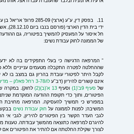
ארעית או זמנית ובלבד שהעובדת עבדה אצל אותו מע
11. בפסק דין, ע"ע (ארצי
ידי בית 
חל איסור על המעסיק להמשיך בפיטוריה, גם ההודעה ע
של הממונה לחוק עבודת נשים:
" המרפאה הדגישה כי בעלי התפקידים בה לא ידעו
שההחלטה לפטרה התקבלה מטעמים ענייניים וללא כל 
לקבל היתר לפיטורי עובדת בהריון גם במצב בו לא י
אינם קשורים להיריון (דב"ע
לו/3-78 רחל פאלק – מדינת ישראל
של
סעיף 9ב'(1)
וסעיף
13 א'(ב)(2)
לחוק). במקרה של
הפיטורים, ותוך כדי תקופת ההודעה המוקדמת שנית
במפורש כי תמשיך להעסיקה. המרפאה מחויבת היי
המשיבה; לפנות לממונה על
חוק עבודת נשים
בבקשה 
לגבי העדר הקשר בין הפיטורים להיריון, לגבי אי
להיגרם למרפאה כתוצאה מהמשך עבודתה. טענות מסוג 
לצורך שקילת החלטתה אם להתיר את הפיטורים אם לאו,