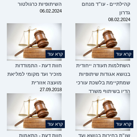
קהילתיים - עו"ד מנחם
השיתופיות כרגולטור
06.02.2024
גדרון
08.02.2024
קרא עוד
קרא עוד
השתלמות תעודה ייחודית
חוות דעת - התמודדות
בנושא אגודות שיתופיות
מזכיר ועד מקומי למליאת
שמתקיימת בלשכת עורכי
מועצה אזורית
27.09.2018
הדין בשיתוף משרד
הכלכלה והתעשייה
18.01.2024
קרא עוד
קרא עוד
שו"ת בחירות בנושא ועד
חוות דעת - התאמות