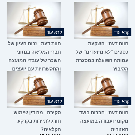
קרא עוד
קרא עוד
חוות דעת - השקעת
חוות דעת - זכות העיון של
כספים "לא מיועדים" של
חברי המליאה בנתוני
עמותה הפועלת במסגרת
השכר של עובדי המועצה
הקיבוץ
והתקשרויות עם יועצים
13.01.2021
21.07.2021
קרא עוד
קרא עוד
חוות דעת - חברות בועד
סקירה - מה דין שימוש
מקומי ועבודה במועצה
חורג לתיירות בקרקע
האזורית
חקלאית?