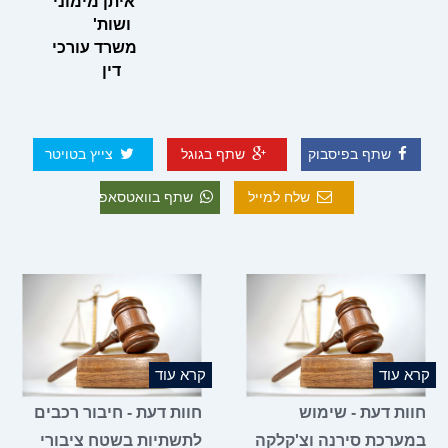
איתן מימוני
ושות'
משרד עורכי
דין
שתף בפיסבוק
שתף בגוגל
צייץ בטויטר
שלח למייל
שתף בוואטסאפ
קרא עוד
קרא עוד
חוות דעת - שימוש
חוות דעת - חיבור רכבים
במערכת סירנה וצ'קלקה
לתשתיות בשטח ציבורי