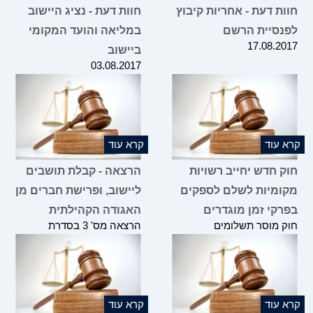
חוות דעת - אחריות קיבוץ
חוות דעת - נציג היישוב
לפנסיית הרשם
במליאה והועד המקומי
17.08.2017
ביישוב
03.08.2017
קרא עוד
קרא עוד
חוק חדש יחייב רשויות
הרצאה - קבלת תושבים
מקומיות לשלם לספקים
ליישוב, ופרישת חברים מן
בפרקי זמן מוגדרים
האגודה הקהילתית
חוק מוסר תשלומים
הרצאה מס' 3 בסדרת
תשע"ז-2017, והשלכותיו על
ההרצאות שהועברה
רשויות מקומיות
במסגרת הקורס "היבטים
בניהול היישוב הכפרי", אשר
הועבר ע"י משרדנו בשיתוף
תנועת אור ומשרד הכלכלה
במרץ 2017
קרא עוד
קרא עוד