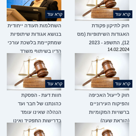
קרא עוד
קרא עוד
חוק לתיקון פקודת
השתלמות תעודה ייחודית
האגודות השיתופיות (מס
בנושא אגודות שיתופיות
12), התשפג - 2023
שמתקיימת בלשכת עורכי
14.02.2024
הדין בשיתוף משרד
הכלכלה והתעשייה
18.01.2024
קרא עוד
קרא עוד
חוק לייעול האכיפה
חוות דעת - הפסקת
והפיקוח העירוניים
כהונתנו של חבר ועד
ברשויות המקומיות
הנהלה שאינו עומד
(הוראת שעה)
בדרישות התפקיד ואינו
11.01.2024
מגיע לישיבות הוועד