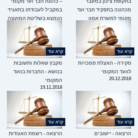
בתקופת צינון במעבר
– כהונת חבר ועד מקומי
מכהונה בתפקיד חבר ועד
במקביל לעבודתו בתאגיד
מקומי למשרת אמון
הנמצא בשליטת המועצה
20.12.2018
במועצה האזורית?
07.02.2019
קרא עוד
קרא עוד
סקירה - האצלת סמכויות
מקבץ שאלות ותשובות
לוועד המקומי
בנושא - החברות בוועד
20.12.2018
המקומי
19.11.2018
קרא עוד
קרא עוד
הרצאה - יישובים
הרצאה - רשמת האגודות