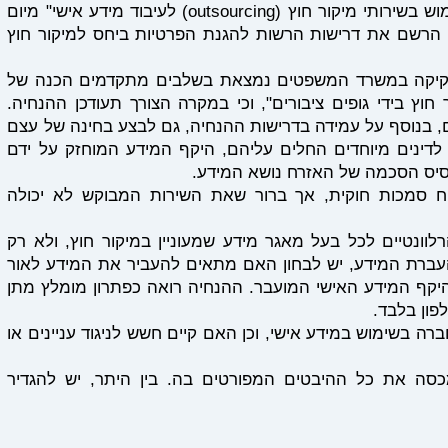
בהנחית רשם מאגרי מידע מס' 2/2011 "שימוש בשירותי מיקור חוץ (outsourcing) לעיבוד מידע אישי" מיום
 (עודכן ביום 08.05.2025), פירט הרשם את דרישות הרשות להגנת הפרטיות ביחס למיקור חוץ
עוץ וחקיקה במשרד המשפטים נמצאת בשלבים מתקדמים הכנה של
וץ בידי גופים ציבורים", וכי במקרה הצורך תעודכן ההנחיה.
ם, בנוסף על עמידה בדרישות ההנחיה, גם לבצע בחינה של עצם
דינים מיוחדים החלים עליהם, היקף המידע המוחזק על ידם
סיס הסכמה של האזרח נושא המידע.
וח סמכות חוקית, אך ברור שאת השירות המבוקש לא יכולה
וונטיים לכל בעל מאגר מידע שמעוניין במיקור חוץ, ולא רק
 העברת המידע, יש לבחון האם מתאים להעביר את המידע לאור
היקף המידע האישי המועבר. ההנחיה רואה כפתרון מומלץ מתן
פון בלבד.
ברה בשימוש במידע אישי, וכן האם קיים חשש לניגוד עניינים או
כסה את כל ההיבטים המפורטים בה. בין היתר, יש להגדיר