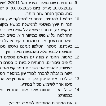
10.06.2012
כזה, מתוך הנחה שזה מותר.
בה"ש 1 להנחיה, נכתב כי "מחלקת י
הנחיית יועץ משפטי לממשלה בנושא מיקור ח
בהקשר זה, נכתב כי שומה על גופים ציבוריי
ההחלטה על שימוש במיקור חוץ, בשים לב ל
והאם זה נאסף מכוח סמכות חוקית או על ב
בענייננו, מספרי הטלפון אמנם נאספו מכ
המועצה לבצע אלא באמצעות מיקור חוץ.
כאמור, ההנחיה מונה גם תנאים נוספים הרל
לגופים ציבוריים. ההנחיה קובעת כי בטרם
רגישותו, להגדיר את השירות המבוקש ואת 
גישה מוגבלת לחברה לצורך עיון במספרי הטל
יש לבחון את הניסיון הקודם והמוניטין של הח
סיכון אחר לשימוש פסול במידע.
יש לוודא כי החוזה עוקב אחר ההנחיה ומ
במפורש:
את המטרות המותרות לשימוש במידע;