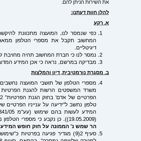
את השירות הניתן להם.
להלן חוות דעתנו:
א. רקע
כפי שנמסר לנו, המועצה מתכוונת להיקש
המחשוב תקבל את מספרי הטלפון ממאגר
דיגיטליים.
נמסר לנו כי חברת המחשוב תהיה מחויבת ל
מבדיקה במרשם, נראה כי אכן המידע המדובר
ב. מסגרת נורמטיבית, דיון והמלצות
משרד המשפטים הרשות להגנת הפרטיות "גיל
טלפון נחשב ל"ידיעה על ענייניו הפרטיים 
המידע לעשות בהם שימוש (עע"מ 9341/05
(19.05.2009)). כן נקבע כי מספרי הטלפון נמצאים "בליבת" ענייניו הפרטיים של אדם (עת"מ 67403-01-19
הר שמש נ' הממונה על חוק חופש המידע
סעיף 2(9) מגדיר פגיעה בפרטיות כ"