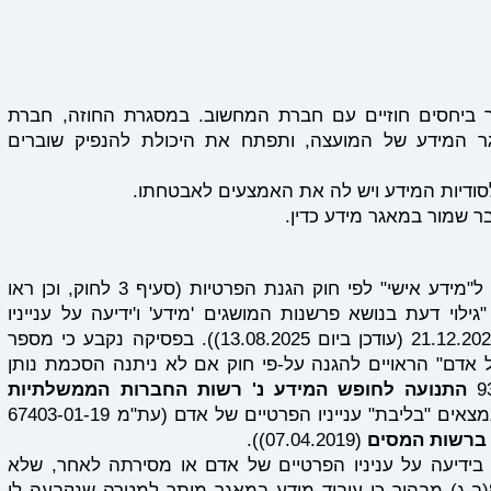
ר ביחסים חוזיים עם חברת המחשוב. במסגרת החוזה, חברת
 המידע של המועצה, ותפתח את היכולת להנפיק שוברים
סודיות המידע ויש לה את האמצעים לאבטחתו.
 שמור במאגר מידע כדין.
מספרי הטלפון של תושבי המועצה נחשבים ל"מידע אישי" לפי חוק הגנת הפרטיות (סעיף 3 לחוק, וכן ראו
וי דעת בנושא פרשנות המושגים 'מידע' ו'ידיעה על ענייניו
הפרטיים של אדם' בחוק הגנת הפרטיות" 21.12.2022 (עודכן ביום 13.08.2025)). בפסיקה נקבע כי מספר
של אדם" הראויים להגנה על-פי חוק אם לא ניתנה הסכמת נותן
התנועה לחופש המידע נ' רשות החברות הממשלתיות
 ברשות המסים
(07.04.2019)).
שימוש בידיעה על עניניו הפרטיים של אדם או מסירתה לאחר, שלא
למטרה שלשמה נמסרה". בהתאם, סעיף 8(ב-ג) מבהיר כי עיבוד מידע במאגר מותר למטרה שנקבעה לו