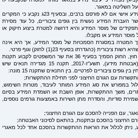
 בעל השליטה במאגר.
בסעיף 23ב נקבע כי גוף ציבורי לא ימסור מידע אישי אם לא פורסם ברבים, ובסעיף 23ג נקבע כי המקרים
ר העברת המידע נעשית בין גופים ציבוריים, כל עוד מסירת
פקידים של מוסר המידע והיא דרושה למטרת ביצוע חיקוק או
מוסר המידע או מקבלו.
רך המטרה במסגרת הסמכויות של מוסר המידע, אך היא אינה
יבורית (כהגדרתו בסעיף 23(1) לחוק) וגוף פרטי.
אף החוק אינו מתייחס לאפשרות של מיקור חוץ, החוק הסמיך בסעיף 36 את שר המשפטים לקבוע תקנות
הנוגעות לביצועו. בתקנות הגנת הפרטיות (אבטחת מידע), תשע"ז-2017, תקנה 15 מגדירה תנאים שיש
 גופים ציבוריים לפרטיים. בין התנאים שתקנה 15 מונה:
תקשרות עם הגורם החיצוני לפני תחילת ההתקשרות;
לול במפורש את סוג המידע המותר לעיבוד, מטרות השימוש,
תרים, משך ההתקשרות, אופן השבת או השמדת המידע בסיום
רת סודיות, והסדרת מתן השירות באמצעות גורמים נוספים,
גר, עם הפנייה להסכם עם הגורם החיצוני;
ורם החיצוני בהסכם ובתקנות, בהתאם לסיכוני האבטחה;
, ניתן לכלול את הוראות ההתקשרות בהסכם אחד לכל מאגרי