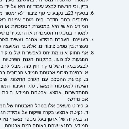
כדין, וכי הרשות לבצע עיבוד זה היא על-ידי
היחידים בהם הדבר יהיה מותר עניינם כאש
המידע האישי היא במסגרת הסמכויות או הת
למטרה במסגרת הסמכויות או התפקידים של 
בענייננו, העברת המידע אמנם נעשית לצו
נעשית בין גופים ציבוריים, אלא בין המועצה שהיא רשות צ
לבצע במקרה של מיקור חוץ כזה, מבלי להבחין בין
א. בחינת סיכוני אבטחת המידע הכרוכים בה
ב. קביעת ההסכם עם הגורם החיצוני, שיכ
הגישה למערכות המאגר, סוגי העיבוד המו
ההתקשרות, אמצעי אבטחת המידע, חובת שמי
אם נדרש;
ג. פירוט נושאים אלו בנוהל האבטחה של המא
ד. נקיטת אמצעי בקרה ופיקוח על עמידת הג
ה. במקרה של ארגון בעל מספר מאגרי מידע
המידע, בתנאי שהם באותה רמת אבטחה;