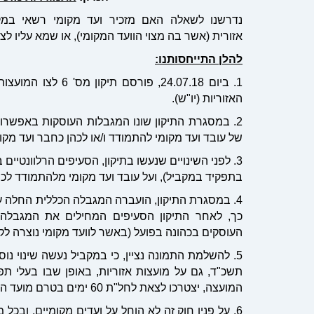
נדרשנו לשאלה האם מזכיר ועד מקומי רשאי במק
אזורית (אשר בה מצוי הוועד המקומי), או שמא עליו ל
להלן התייחסותנו:
1. ביום 24.07.18, 
האזוריות (יו"ש).
2. במסגרת התיקון שונו המגבלות העוסקות באפשרו
של עובד ועד מקומי להתמודד ו/או לכהן כחבר ועד מקומ
3. לפני השינויים שנעשו בתיקון, הסעיפים הרלוונטי
בתפקיד במקביל), ועל עובד ועד מקומי מלהתמודד לכה
4. במסגרת התיקון, הועברה המגבלה הכללית החלה ע
כך, לאחר התיקון הסעיפים המחילים את המגבלה
העוסקים בכהונה בפועל (באשר לוועד מקומי נוצרה לק
5. להשלמת התמונה נציין, כי במקביל נעשה שינוי נ
תשכ"ד, גם על מועצות אזוריות, באופן שבו בעלי ת
המועצה, יצטרכו לצאת לחל"ת 60 ימים בטרם מועד הבחירות.
6. על פניו חוק זה לא הוחל על ועדים מקומיים, ובכל