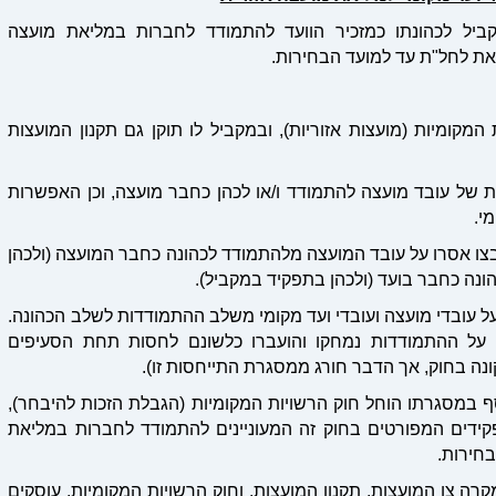
ביל לכהונתו כמזכיר הוועד להתמודד לחברות במליאת מועצה
צאת לחל"ת עד למועד הבחירות.
פורסם תיקון מס' 6 לצו המועצות המקומיות (מועצות אזוריות), ובמקביל לו תוקן גם תקנון המועצות
ת של עובד מועצה להתמודד ו/או לכהן כחבר מועצה, וכן האפשרות
י.
ים בצו אסרו על עובד המועצה מלהתמודד לכהונה כחבר המועצה (ולכהן
ונה כחבר בועד (ולכהן בתפקיד במקביל).
ל עובדי מועצה ועובדי ועד מקומי משלב ההתמודדות לשלב הכהונה.
 על ההתמודדות נמחקו והועברו כלשונם לחסות תחת הסעיפים
ונה בחוק, אך הדבר חורג ממסגרת התייחסות זו).
וסף במסגרתו הוחל חוק הרשויות המקומיות (הגבלת הזכות להיבחר),
פקידים המפורטים בחוק זה המעוניינים להתמודד לחברות במליאת
 מקרה צו המועצות, תקנון המועצות, וחוק הרשויות המקומיות, עוסקים