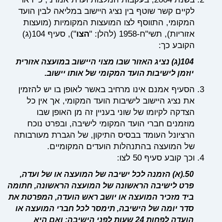
לקיים קשר שוטף בין נציג היישוב במליאה לבין הועד
המקומי, התווסף לצו המועצות המקומיות (מועצות
אזוריות), תשי"ח-1958 (להלן: "
הצו
"), סעיף 104(ג)
הקובע כך:
104(ג) נציג האזור שבו מצוי היישוב במועצה אזורית
יוזמן לישיבות הועד המקומי של אותו יישוב.
הסעיף אמנם אינו מרחיב באשר לאופן בו יש להזמין
את נציג היישוב לישיבות הועד המקומי, אך אין כל
הצדקה לקיומו של שוני בעניין זה מן האופן שבו
מוזמנים חברי הועד המקומי לישיבה, ובפרט נוכח
הרציונל העומד בבסיס התיקון, של הגברת מעורבותה
של המועצה בהתנהלות הועדים המקומיים.
וכך קובע סעיף 50 לצו:
50.
(א) הזמנה לכל ישיבה של המועצה או של ועדה,
פרט לישיבה הראשונה של המועצה הראשונה, חתומה
ביד מזכיר המועצה או יושב ראש הועדה, המפרטת את
סדר יומה של הישיבה, תימסר לכל חברי המועצה או
הועדה לפחות 24 שעות לפני הישיבה; ואם היא