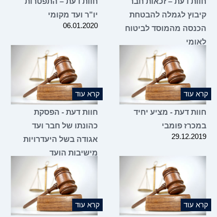
חוות דעת – זכאות חבר
חוות דעת – התפטרות
קיבוץ לגמלה להבטחת
יו"ר ועד מקומי
06.01.2020
הכנסה מהמוסד לביטוח
לאומי
16.03.2020
קרא עוד
קרא עוד
חוות דעת - מציע יחיד
חוות דעת - הפסקת
במכרז פומבי
כהונתו של חבר ועד
29.12.2019
אגודה בשל היעדרויות
מישיבות הועד
14.11.2019
קרא עוד
קרא עוד