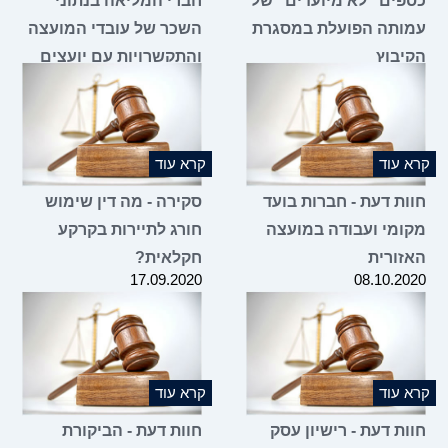
כספים "לא מיועדים" של
חברי המליאה בנתוני
עמותה הפועלת במסגרת
השכר של עובדי המועצה
הקיבוץ
והתקשרויות עם יועצים
13.01.2021
21.07.2021
קרא עוד
קרא עוד
חוות דעת - חברות בועד
סקירה - מה דין שימוש
מקומי ועבודה במועצה
חורג לתיירות בקרקע
האזורית
חקלאית?
17.09.2020
08.10.2020
קרא עוד
קרא עוד
חוות דעת - רישיון עסק
חוות דעת - הביקורת