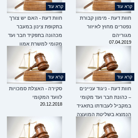
 עוד
קרא עוד
ות דעת - מימון קבורת
חוות דעת - האם יש צורך
טרים מחוץ לאיזור
בתקופת צינון במעבר
וריהם
מכהונה בתפקיד חבר ועד
07.04.2
מקומי למשרת אמון
במועצה האזורית?
07.02.2019
 עוד
קרא עוד
ת דעת - ניגוד עניינים
סקירה - האצלת סמכויות
כהונת חבר ועד מקומי
לוועד המקומי
20.12.2018
קביל לעבודתו בתאגיד
מצא בשליטת המועצה
20.12.2