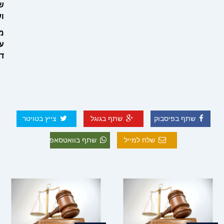
שלוש
ושות'
משרד
עורכי
דין
שתף בפיסבוק
שתף בגוגל
צייץ בטויטר
שלח למייל
שתף בוואטסאפ