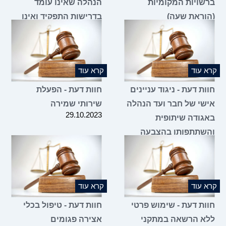
שויות המקומיות
הנהלה שאינו עומד
וראת שעה)
בדרישות התפקיד ואינו
11.01.2
מגיע לישיבות הוועד
ומילוי מקומו על ידי
מועמד אחר
28.12.2023
 עוד
קרא עוד
ת דעת - ניגוד עניינים
חוות דעת - הפעלת
שי של חבר ועד הנהלה
שירותי שמירה
29.10.2023
גודה שיתופית
שתתפותו בהצבעה
ניין הסכם שכירות של
ובו
31.10.2
 עוד
קרא עוד
ות דעת - שימוש פרטי
חוות דעת - טיפול בכלי
א הרשאה במתקני
אצירה פגומים