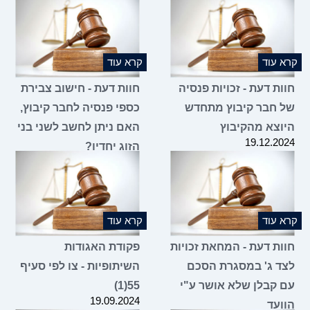
 עוד
קרא עוד
ת דעת - זכויות פנסיה
חוות דעת - חישוב צבירת
 חבר קיבוץ מתחדש
כספי פנסיה לחבר קיבוץ,
וצא מהקיבוץ
האם ניתן לחשב לשני בני
19.12.2
הזוג יחדיו?
19.12.2024
 עוד
קרא עוד
ות דעת - המחאת זכויות
פקודת האגודות
ד ג' במסגרת הסכם
השיתופיות - צו לפי סעיף
 קבלן שלא אושר ע"י
55(1)
19.09.2024
ועד