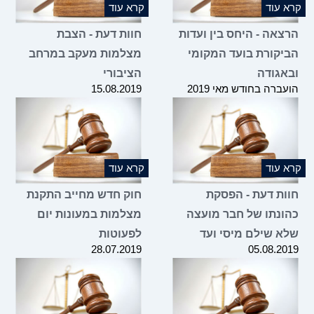
 עוד
קרא עוד
צאה - היחס בין ועדות
חוות דעת - הצבת
יקורת בועד המקומי
מצלמות מעקב במרחב
אגודה
הציבורי
ברה בחודש מאי 2019
15.08.2019
 עוד
קרא עוד
ות דעת - הפסקת
חוק חדש מחייב התקנת
ונתו של חבר מועצה
מצלמות במעונות יום
א שילם מיסי ועד
לפעוטות
28.07.2019
05.08.2