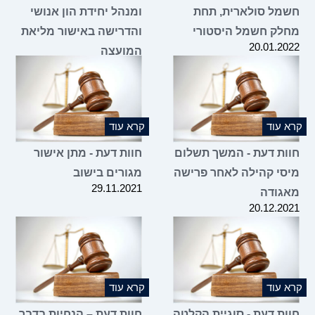
מל סולארית, תחת
ומנהל יחידת הון אנושי
לק חשמל היסטורי
והדרישה באישור מליאת
20.01.2
המועצה
20.12.2021
 עוד
קרא עוד
ות דעת - המשך תשלום
חוות דעת - מתן אישור
סי קהילה לאחר פרישה
מגורים בישוב
29.11.2021
גודה
20.12.2
 עוד
קרא עוד
ות דעת - סוגיית הקלטה
חוות דעת – הנחיות בדבר