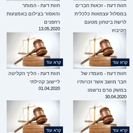
ות דעת - זכאות חברים
חוות דעת - המותר
סלול עצמאות כלכלית
והאסור בצילום באמצעות
שת ביטחון מטעם
רחפנים
13.05.2020
יבוץ
17.05.2
 עוד
קרא עוד
ות דעת - מעמדו של
חוות דעת - הליך הקליטה
ר מושב אשר זכויותיו
ליישוב קהילתי
01.04.2020
שק טרם נרשמו
30.04.2
 עוד
קרא עוד