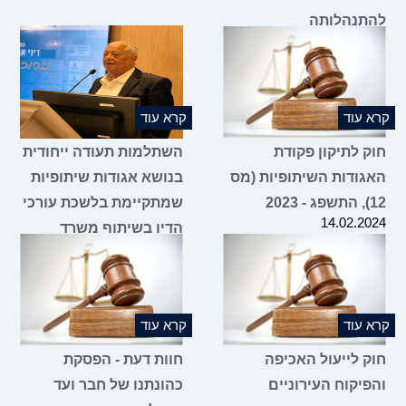
תנהלותה
20.02.2
 עוד
קרא עוד
ק לתיקון פקודת
השתלמות תעודה ייחודית
גודות השיתופיות (מס
בנושא אגודות שיתופיות
20
שמתקיימת בלשכת עורכי
14.02.2
הדין בשיתוף משרד
הכלכלה והתעשייה
18.01.2024
 עוד
קרא עוד
ק לייעול האכיפה
חוות דעת - הפסקת
פיקוח העירוניים
כהונתנו של חבר ועד