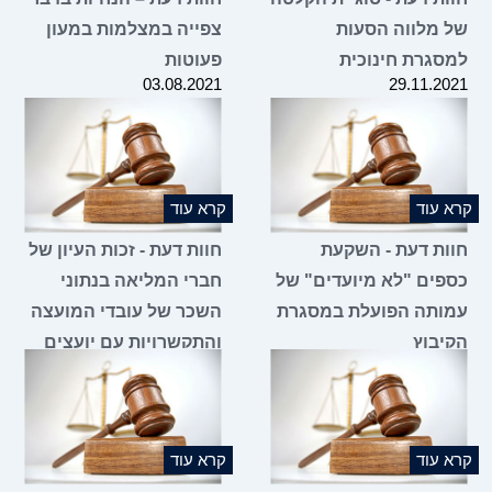
 מלווה הסעות
צפייה במצלמות במעון
סגרת חינוכית
פעוטות
03.08.2021
29.11.2
 עוד
קרא עוד
ות דעת - השקעת
חוות דעת - זכות העיון של
פים "לא מיועדים" של
חברי המליאה בנתוני
ותה הפועלת במסגרת
השכר של עובדי המועצה
יבוץ
והתקשרויות עם יועצים
13.01.2021
21.07.2
 עוד
קרא עוד