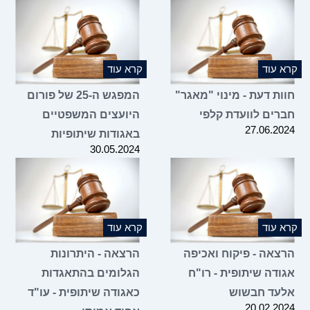
06.11.2
 עוד
קרא עוד
ות דעת - מינוי "מאגר"
המפגש ה-25 של פורום
רים לוועדת קלפי
היועצים המשפטיים
27.06.2
באגודות שיתופיות
30.05.2024
 עוד
קרא עוד
צאה - פיקוח ואכיפה
הרצאה - היתרונות
ודה שיתופית - רו"ח
הגלומים בהתאגדות
עד חבשוש
כאגודה שיתופית - עו"ד
20.02.2