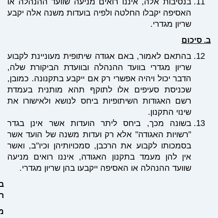
בנסיבות אלה, איננו רואים מניעה שוועד ההנהלה או
האסיפה יקבלו החלטה ולפיה בועדות משנה אלה יקבע
שריון מגדרי.
סיכום
בהתאם לאמור, באם אגודה שיתופית מעוניינת לקבוע
שריון מגדרי בוועד ההנהלה ובוועדת הביקורת שלה,
הדבר יכול ויהיה אפשרי רק אם ייקבע בתקנונה. כמובן,
שכניסת סעיפים אלו לתוקף תהא מותנית בעמדת
רשם האגודות השיתופיות ביחס לנושא ולאישורו את
שינוי התקנון.
בשונה מכך, ביחס ליתר הועדות אשר אינן בגדר
"רשויות האגודה" אלא רק ועדות משנה של הועד אשר
בסמכותו לקבוע את הרכבן, סמכויותיהן וכיו"ב, ואשר
אין להן מעמד בתקנון האגודה, איננו רואים מניעה
שוועד ההנהלה או האסיפה ייקבעו בהן שריון מגדרי.
בכבוד
רב,
מימוני