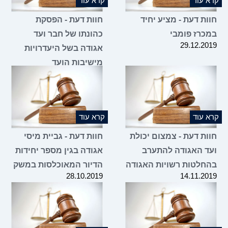
 עוד
קרא עוד
ות דעת - מציע יחיד
חוות דעת - הפסקת
כרז פומבי
כהונתו של חבר ועד
29.12.2
אגודה בשל היעדרויות
מישיבות הועד
14.11.2019
 עוד
קרא עוד
ות דעת - צמצום יכולת
חוות דעת - גביית מיסי
ד האגודה להתערב
אגודה בגין מספר יחידות
חלטות רשויות האגודה
הדיור המאוכלסות במשק
28.10.2019
14.11.2