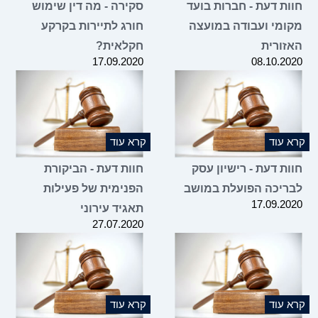
ות דעת - חברות בועד
סקירה - מה דין שימוש
ומי ועבודה במועצה
חורג לתיירות בקרקע
זורית
חקלאית?
17.09.2020
08.10.2
 עוד
קרא עוד
ת דעת - רישיון עסק
חוות דעת - הביקורת
ריכה הפועלת במושב
הפנימית של פעילות
17.09.2
תאגיד עירוני
27.07.2020
 עוד
קרא עוד