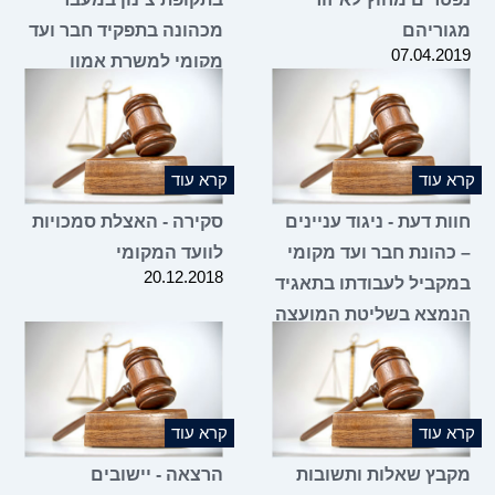
מגוריהם
מכהונה בתפקיד חבר ועד
07.04.2019
מקומי למשרת אמון
במועצה האזורית?
07.02.2019
קרא עוד
קרא עוד
חוות דעת - ניגוד עניינים
סקירה - האצלת סמכויות
– כהונת חבר ועד מקומי
לוועד המקומי
20.12.2018
במקביל לעבודתו בתאגיד
הנמצא בשליטת המועצה
20.12.2018
קרא עוד
קרא עוד
מקבץ שאלות ותשובות
הרצאה - יישובים