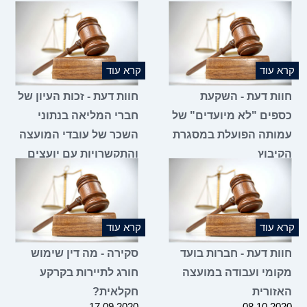
קרא עוד
קרא עוד
חוות דעת - השקעת
חוות דעת - זכות העיון של
כספים "לא מיועדים" של
חברי המליאה בנתוני
עמותה הפועלת במסגרת
השכר של עובדי המועצה
הקיבוץ
והתקשרויות עם יועצים
13.01.2021
21.07.2021
קרא עוד
קרא עוד
חוות דעת - חברות בועד
סקירה - מה דין שימוש
מקומי ועבודה במועצה
חורג לתיירות בקרקע
האזורית
חקלאית?
17.09.2020
08.10.2020