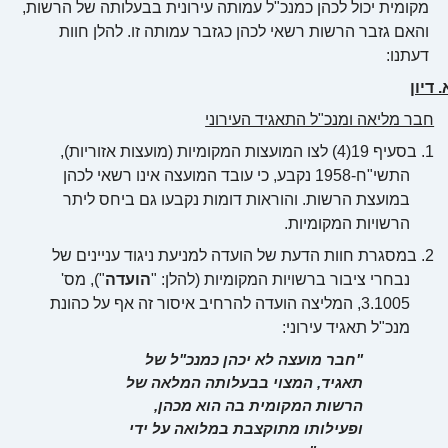
מקומית יכול לכהן כמנכ"ל עמותה עירונית בבעלותה של הרשות,
והאם גזבר הרשות רשאי לכהן כגזבר עמותה זו. להלן חוות
דעתנו:
. דיון
חבר מליאה ומנכ"ל התאגיד העירוני
1.
בסעיף 19(4) לצו המועצות המקומיות (מועצות אזוריות),
התשי"ח-1958 נקבע, כי עובד המועצה אינו רשאי לכהן
במועצת הרשות. והוראות דומות נקבעו גם ביחס ליתר
הרשויות המקומיות.
2.
במסגרת חוות הדעת של הועדה למניעת ניגוד עניינים של
נבחרי ציבור ברשויות המקומיות (להלן: "
הועדה
"), מס'
3.1005, המליצה הועדה להרחיב איסור זה אף על כהונת
מנכ"ל תאגיד עירוני:
"חבר מועצה לא יכהן כמנכ"ל של
תאגיד, המצוי בבעלותה המלאה של
הרשות המקומית בה הוא מכהן,
ופעילותו מתוקצבת במלואה על ידי