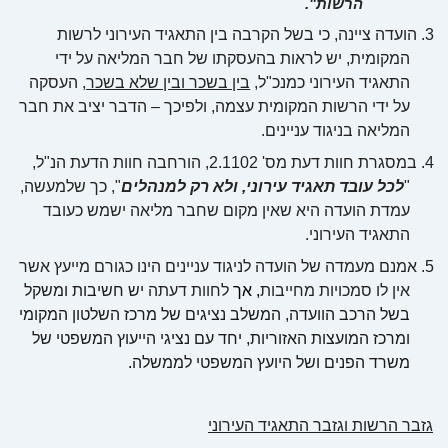
הרשות".
3.
הועדה ציינה, כי בשל הקרבה בין התאגיד העירוני לרשות
המקומית, יש לראות בהעסקתו של חבר המליאה על ידי
התאגיד העירוני כמנכ"ל,
בין בשכר ובין שלא בשכר
, העסקה
על ידי הרשות המקומית עצמה, ולפיכך – הדבר יציב את חבר
המליאה בניגוד עניינים.
4.
במסגרת חוות דעת מס' 2.1102, הורחבה חוות הדעת הנ"ל,
"
לכל עובד תאגיד עירוני, ולא רק למנהלים
", כך שלמעשה,
עמדת הועדה היא שאין מקום שחבר מליאה ישמש כעובד
התאגיד העירוני.
5.
אמנם מעמדה של הועדה לניגוד עניינים הינו כגורם מייעץ אשר
אין לו סמכויות מחייבות
, אך
לחוות דעתה
יש חשיבות ומשקל
בשל הרכב הוועדה, המשלב נציגים של מרכז השלטון המקומי
ומרכז המועצות האזוריות, יחד עם נציגי הייעוץ המשפטי של
משרד הפנים ושל היועץ המשפטי לממשלה
.
גזבר הרשות וגזבר התאגיד העירוני