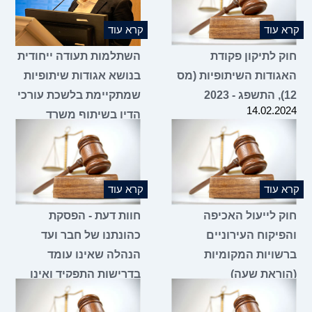
קרא עוד
קרא עוד
חוק לתיקון פקודת
השתלמות תעודה ייחודית
האגודות השיתופיות (מס
בנושא אגודות שיתופיות
12), התשפג - 2023
שמתקיימת בלשכת עורכי
14.02.2024
הדין בשיתוף משרד
הכלכלה והתעשייה
18.01.2024
קרא עוד
קרא עוד
חוק לייעול האכיפה
חוות דעת - הפסקת
והפיקוח העירוניים
כהונתנו של חבר ועד
ברשויות המקומיות
הנהלה שאינו עומד
(הוראת שעה)
בדרישות התפקיד ואינו
11.01.2024
מגיע לישיבות הוועד