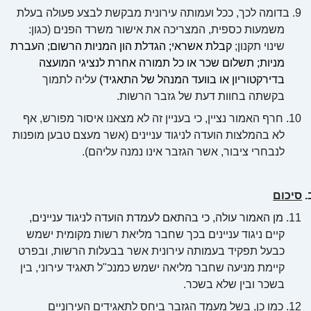
9.
בדומה לכך, ככל ועמותה עירונית מבקשת לבצע פעולה בעלת
משמעות כספית, המצריכה את אישור משרד הפנים (כגון:
שינוי תקנון;
קבלת אשראי; הגדלת הון המניות הרשום; העברת
מניות; תשלום שכר או כל תמורה אחרת לנציגי המועצה
בדירקטוריון או בוועד המנהל של התאגיד)
עליה לתמוך
בקשתה בחוות דעת של גזבר הרשות.
10.
חרף האמור נציין, כי בעניין זה לא מצאנו איסור מפורש, אף
לא בהמלצות הועדה לניגוד עניינים (אשר מעצם טבען מופנות
לנבחרי ציבור, אשר הגזבר אינו נמנה עליהם).
.
סיכום
11.
מן האמור עולה, כי בהתאם לעמדת הועדה לניגוד עניינים,
קיים ניגוד עניינים בכך שחבר מליאת רשות מקומית ישמש
כבעל תפקיד בעמותה עירונית אשר בבעלות הרשות, ובפרט
קיימת מניעה שחבר מליאה ישמש כמנכ"ל תאגיד עירוני, בין
בשכר ובין שלא בשכר.
12.
כמו כן, בשל מעמד הגזבר ביחס לתאגידים העירוניים