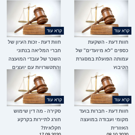
קרא עוד
קרא עוד
חוות דעת - השקעת
חוות דעת - זכות העיון של
כספים "לא מיועדים" של
חברי המליאה בנתוני
עמותה הפועלת במסגרת
השכר של עובדי המועצה
הקיבוץ
והתקשרויות עם יועצים
13.01.2021
21.07.2021
קרא עוד
קרא עוד
חוות דעת - חברות בועד
סקירה - מה דין שימוש
מקומי ועבודה במועצה
חורג לתיירות בקרקע
האזורית
חקלאית?
17.09.2020
08.10.2020