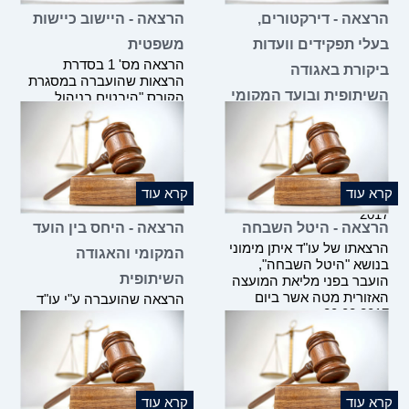
הרצאה - דירקטורים,
הרצאה - היישוב כיישות
בעלי תפקידים וועדות
משפטית
הרצאה מס' 1 בסדרת
ביקורת באגודה
הרצאות שהועברה במסגרת
השיתופית ובועד המקומי
הקורס "היבטים בניהול
היישוב הכפרי", אשר הועבר
הרצאה מס' 2 בסדרת
ע"י משרדנו בשיתוף תנועת
הרצאות שהועברה במסגרת
אור ומשרד הכלכלה במרץ
הקורס "היבטים בניהול
2017
היישוב הכפרי", אשר הועבר
ע"י משרדנו בשיתוף תנועת
קרא עוד
קרא עוד
אור ומשרד הכלכלה במרץ
2017
הרצאה - היטל השבחה
הרצאה - היחס בין הועד
הרצאתו של עו"ד איתן מימוני
המקומי והאגודה
בנושא "היטל השבחה",
השיתופית
הועבר בפני מליאת המועצה
האזורית מטה אשר ביום
הרצאה שהועברה ע"י עו"ד
20.02.2017
תומר טבק בינואר 2017
לעובדי האגף לאיגוד שיתופי
במסגרת יום עיון למשרד
רשם האגודות השיתופיות
קרא עוד
קרא עוד