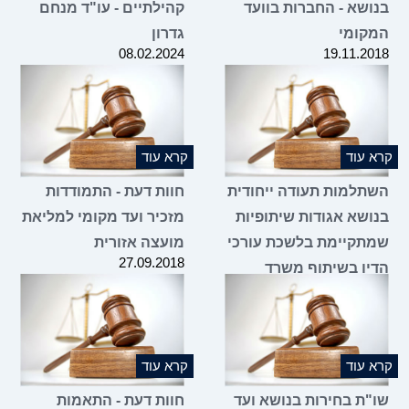
בנושא - החברות בוועד
קהילתיים - עו"ד מנחם
המקומי
גדרון
08.02.2024
19.11.2018
קרא עוד
קרא עוד
השתלמות תעודה ייחודית
חוות דעת - התמודדות
בנושא אגודות שיתופיות
מזכיר ועד מקומי למליאת
שמתקיימת בלשכת עורכי
מועצה אזורית
27.09.2018
הדין בשיתוף משרד
הכלכלה והתעשייה
18.01.2024
קרא עוד
קרא עוד
שו"ת בחירות בנושא ועד
חוות דעת - התאמות