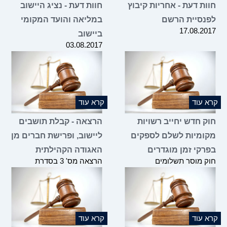
חוות דעת - אחריות קיבוץ
חוות דעת - נציג היישוב
לפנסיית הרשם
במליאה והועד המקומי
17.08.2017
ביישוב
03.08.2017
קרא עוד
קרא עוד
חוק חדש יחייב רשויות
הרצאה - קבלת תושבים
מקומיות לשלם לספקים
ליישוב, ופרישת חברים מן
בפרקי זמן מוגדרים
האגודה הקהילתית
חוק מוסר תשלומים
הרצאה מס' 3 בסדרת
תשע"ז-2017, והשלכותיו על
ההרצאות שהועברה
רשויות מקומיות
במסגרת הקורס "היבטים
בניהול היישוב הכפרי", אשר
הועבר ע"י משרדנו בשיתוף
תנועת אור ומשרד הכלכלה
במרץ 2017
קרא עוד
קרא עוד