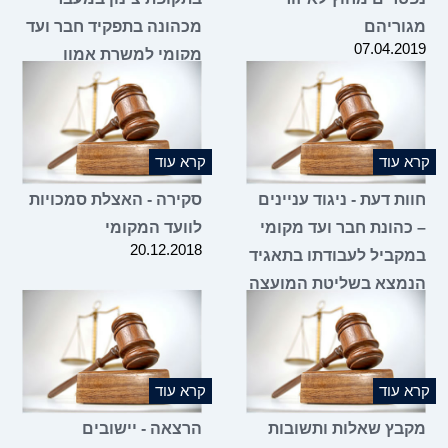
מגוריהם
מכהונה בתפקיד חבר ועד
07.04.2019
מקומי למשרת אמון
במועצה האזורית?
07.02.2019
קרא עוד
קרא עוד
חוות דעת - ניגוד עניינים
סקירה - האצלת סמכויות
– כהונת חבר ועד מקומי
לוועד המקומי
20.12.2018
במקביל לעבודתו בתאגיד
הנמצא בשליטת המועצה
20.12.2018
קרא עוד
קרא עוד
מקבץ שאלות ותשובות
הרצאה - יישובים