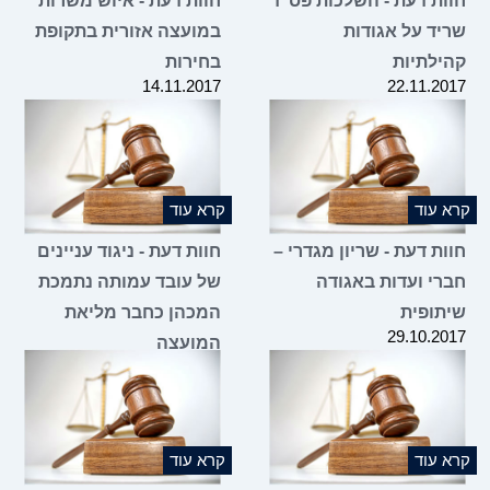
חוות דעת - השלכות פס"ד
חוות דעת - איוש משרות
שריד על אגודות
במועצה אזורית בתקופת
קהילתיות
בחירות
14.11.2017
22.11.2017
קרא עוד
קרא עוד
חוות דעת - שריון מגדרי –
חוות דעת - ניגוד עניינים
חברי ועדות באגודה
של עובד עמותה נתמכת
שיתופית
המכהן כחבר מליאת
29.10.2017
המועצה
29.10.2017
קרא עוד
קרא עוד