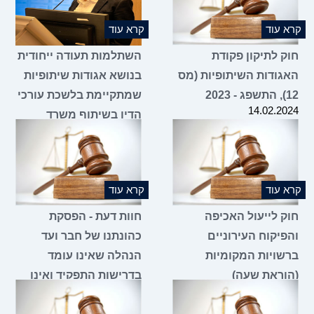
קרא עוד
קרא עוד
חוק לתיקון פקודת
השתלמות תעודה ייחודית
האגודות השיתופיות (מס
בנושא אגודות שיתופיות
12), התשפג - 2023
שמתקיימת בלשכת עורכי
14.02.2024
הדין בשיתוף משרד
הכלכלה והתעשייה
18.01.2024
קרא עוד
קרא עוד
חוק לייעול האכיפה
חוות דעת - הפסקת
והפיקוח העירוניים
כהונתנו של חבר ועד
ברשויות המקומיות
הנהלה שאינו עומד
(הוראת שעה)
בדרישות התפקיד ואינו
11.01.2024
מגיע לישיבות הוועד